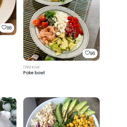
98
96
1793
kcal
Poke bowl