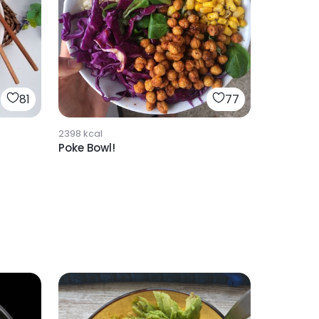
81
77
2398
kcal
Poke Bowl!