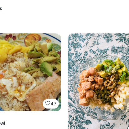
s
47
owl