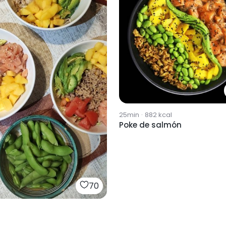
25min
·
882
kcal
Poke de salmón
70