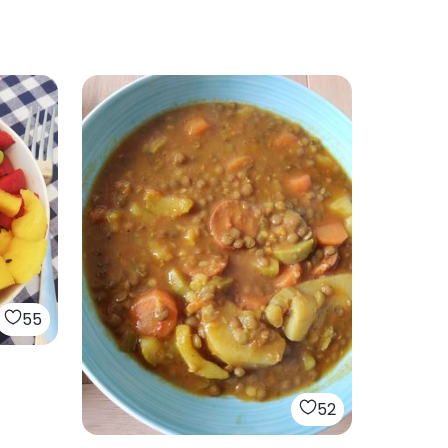
55
52