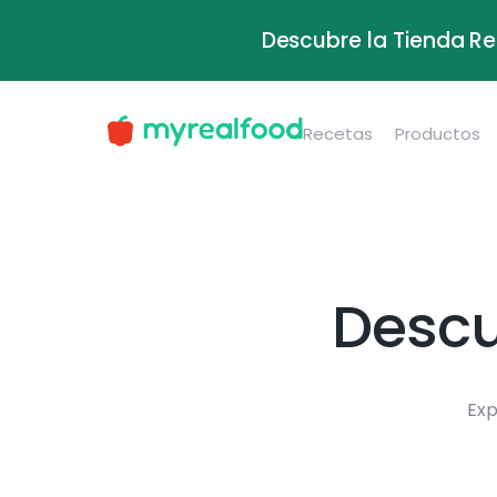
Descubre la Tienda Re
Recetas
Productos
Descu
Exp