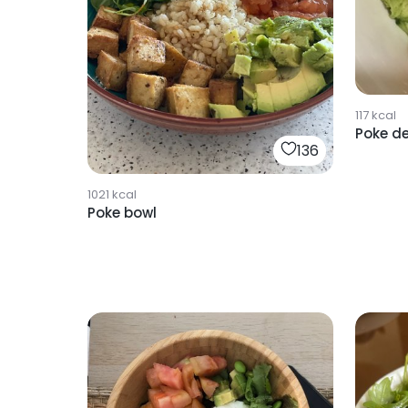
117
kcal
Poke d
136
1021
kcal
Poke bowl