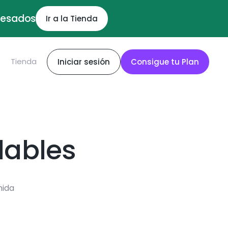
ocesados
Ir a la Tienda
S
Tienda
Iniciar sesión
Consigue tu Plan
dables
mida