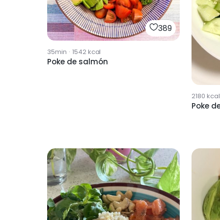
389
35min
·
1542
kcal
Poke de salmón
2180
kcal
Poke d