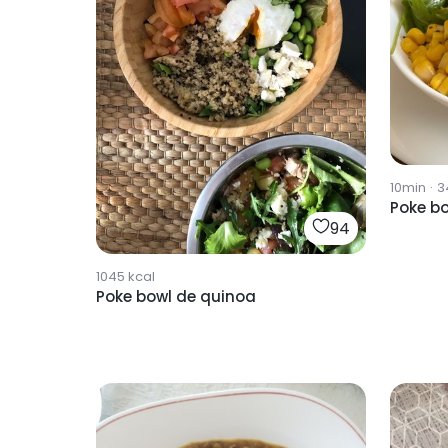
10min
·
3
Poke bo
94
1045
kcal
Poke bowl de quinoa