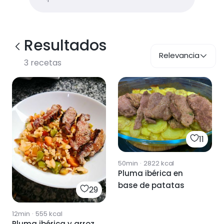
Resultados
Relevancia
3
recetas
11
50min
·
2822
kcal
Pluma ibérica en
base de patatas
29
12min
·
555
kcal
Pluma ibérica y arroz