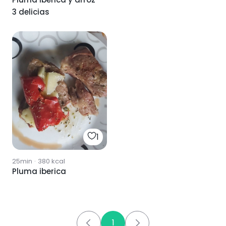
3 delicias
1
25min
·
380
kcal
Pluma iberica
1