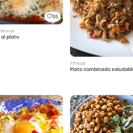
55
695
kcal
al plato
777
kcal
Plato combinado saludabl