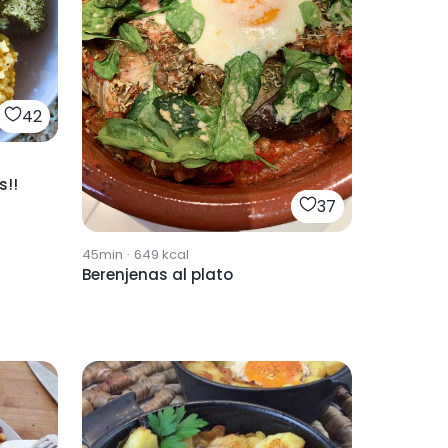
42
s!!
37
45min
·
649
kcal
Berenjenas al plato