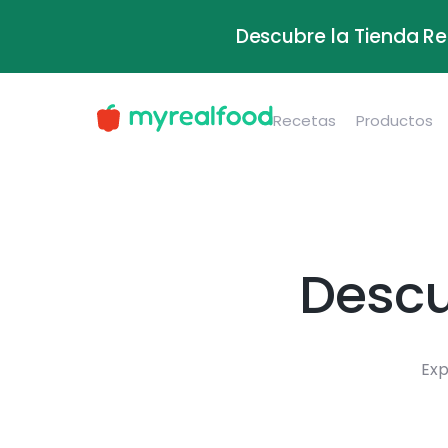
Descubre la Tienda Re
Recetas
Productos
Descu
Exp