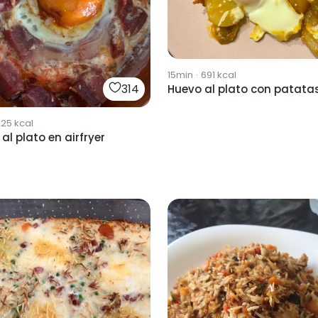
15min
·
691
kcal
314
Huevo al plato con patata
225
kcal
al plato en airfryer