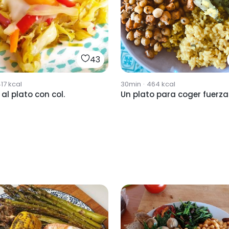
43
17
kcal
30min
·
464
kcal
al plato con col.
Un plato para coger fuerza