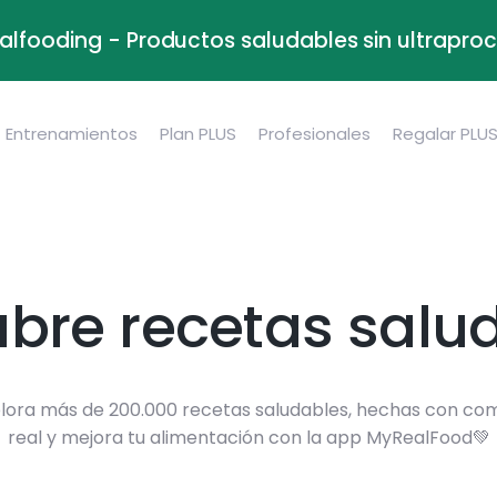
alfooding - Productos saludables sin ultrapr
Entrenamientos
Plan PLUS
Profesionales
Regalar PLU
bre recetas salu
lora más de 200.000 recetas saludables, hechas con co
real y mejora tu alimentación con la app MyRealFood💚