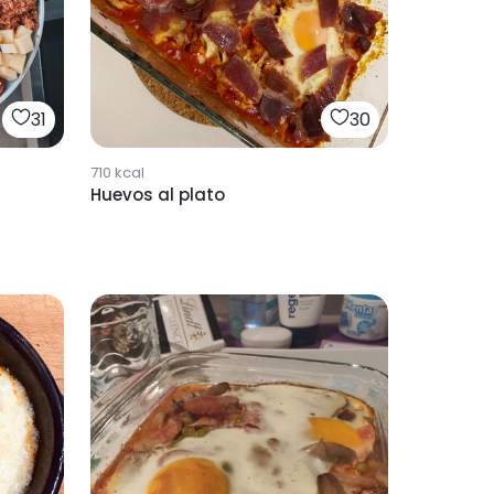
31
30
710
kcal
Huevos al plato