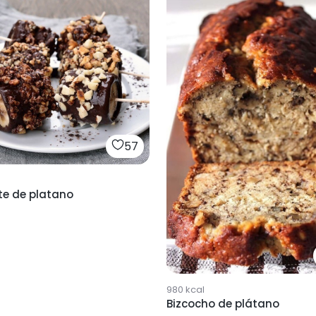
57
te de platano
980
kcal
Bizcocho de plátano