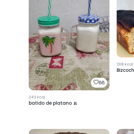
1318
kcal
Bizcoc
66
243
kcal
batido de platano 🍌