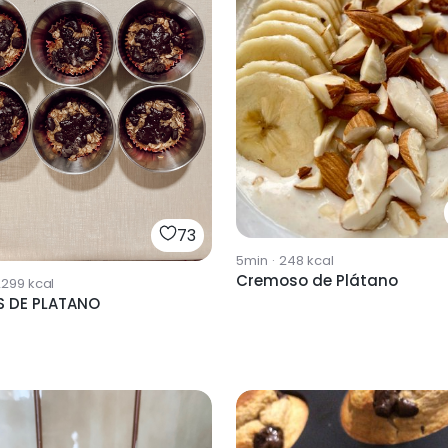
73
5min
·
248
kcal
Cremoso de Plátano
2299
kcal
S DE PLATANO