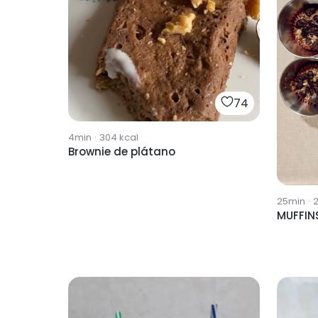
74
4min
·
304
kcal
Brownie de plátano
25min
·
MUFFIN