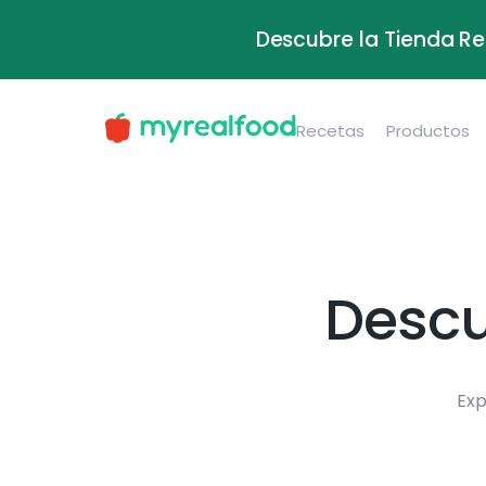
Descubre la Tienda Re
Recetas
Productos
Descu
Exp