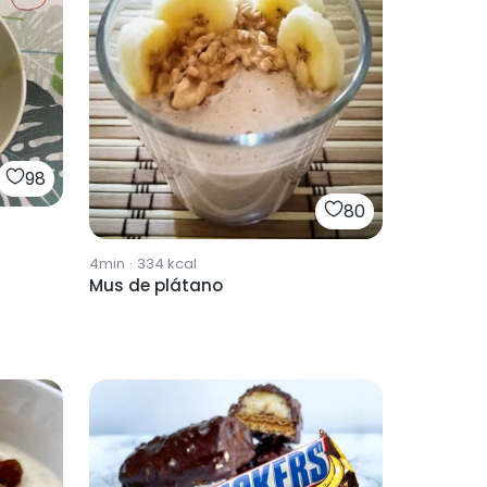
98
80
4min
·
334
kcal
Mus de plátano