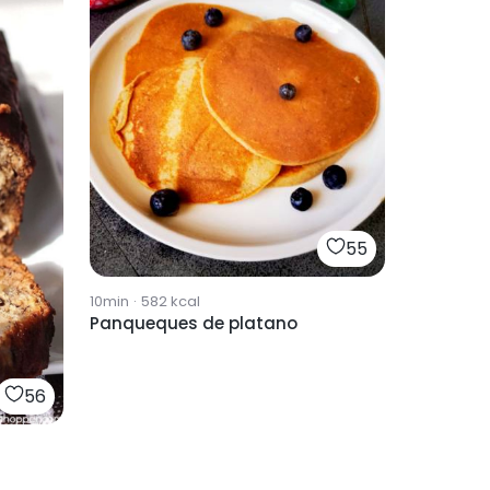
55
10min
·
582
kcal
Panqueques de platano
56