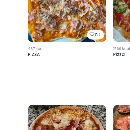
120
437
kcal
1569
kcal
PIZZA
Pizza