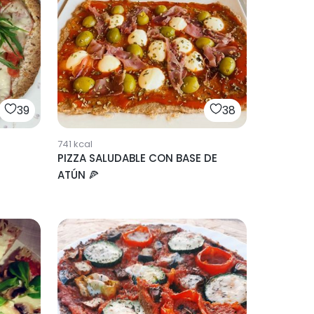
39
38
741
kcal
PIZZA SALUDABLE CON BASE DE
ATÚN 🍕