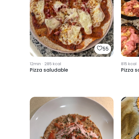
55
12min
·
285
kcal
815
kcal
Pizza saludable
Pizza s