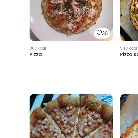
36
307
kcal
543
kcal
Pizza
Pizza s