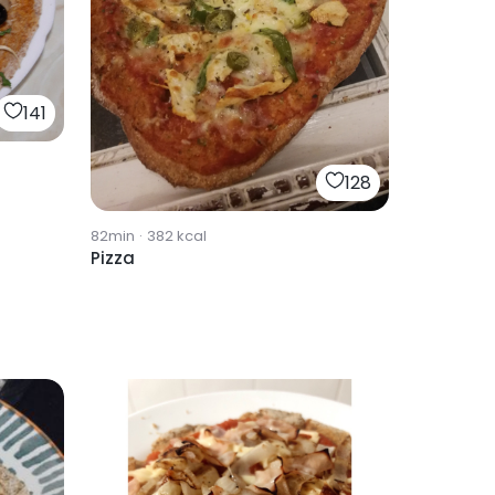
141
128
82min
·
382
kcal
Pizza