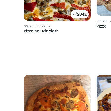
2042
25min
·
Pizza
60min
·
1007
kcal
Pizza saludable🍕