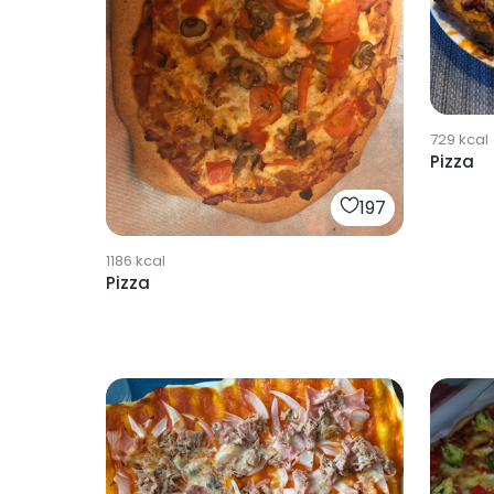
729
kcal
Pizza
197
1186
kcal
Pizza