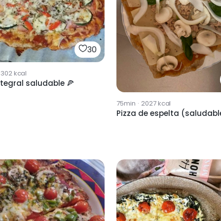
30
1302
kcal
ntegral saludable 🍕
75min
·
2027
kcal
Pizza de espelta (saludabl