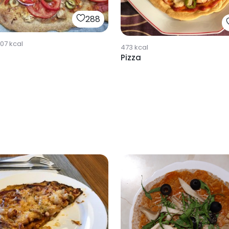
288
707
kcal
473
kcal
Pizza