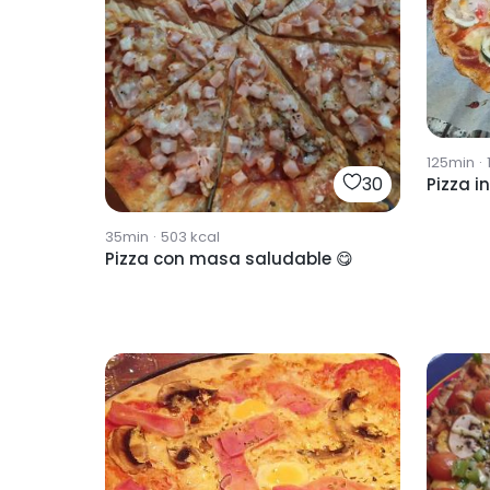
125min
·
30
Pizza i
35min
·
503
kcal
Pizza con masa saludable 😋