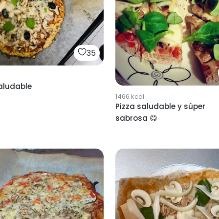
35
aludable
1466
kcal
Pizza saludable y súper
sabrosa 😋