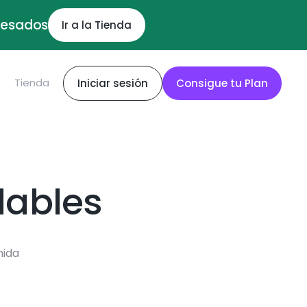
ocesados
Ir a la Tienda
S
Tienda
Iniciar sesión
Consigue tu Plan
dables
mida