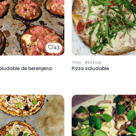
43
7min
·
492
kcal
aludable de berenjena
Pizza saludable