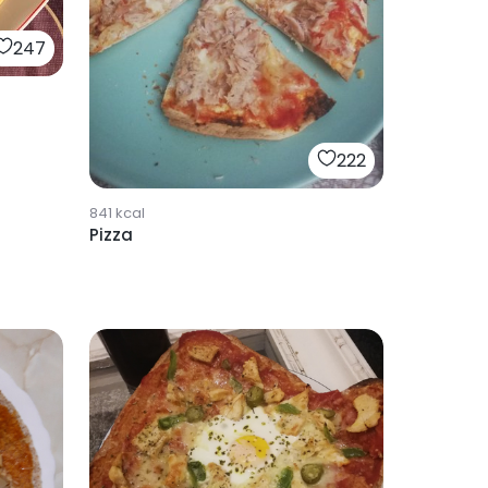
247
222
841
kcal
Pizza