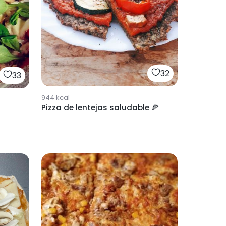
32
33
944
kcal
Pizza de lentejas saludable 🍕