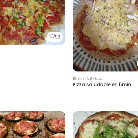
99
10min
·
287
kcal
Pizza saludable en 5min