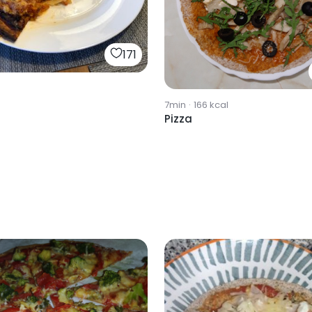
171
7min
·
166
kcal
Pizza