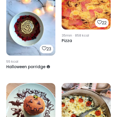
22
35min
·
858
kcal
Pizza
23
55
kcal
Halloween porridge 🎃