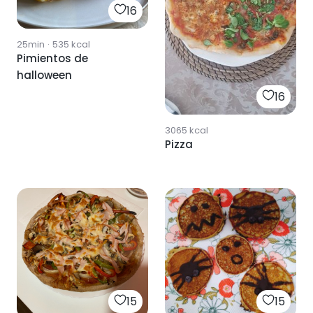
16
25min
·
535
kcal
Pimientos de
halloween
16
3065
kcal
Pizza
15
15