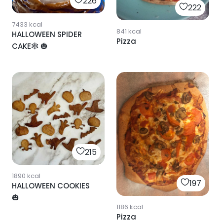
226
222
7433
kcal
841
kcal
HALLOWEEN SPIDER
Pizza
CAKE🕸 🎃
215
1890
kcal
197
HALLOWEEN COOKIES
🎃
1186
kcal
Pizza