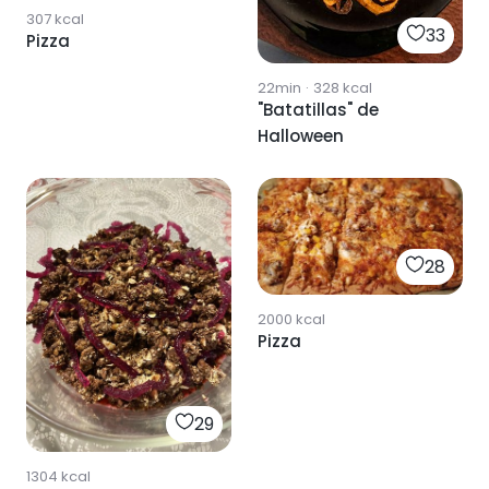
307
kcal
33
Pizza
22min
·
328
kcal
"Batatillas" de
Halloween
28
2000
kcal
Pizza
29
1304
kcal