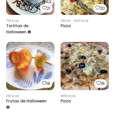
21
20
716
kcal
26min
·
1030
kcal
Tortitas de
Pizza
Halloween 🎃
18
18
130
kcal
1856
kcal
Frutas de Halloween
Pizza
🎃