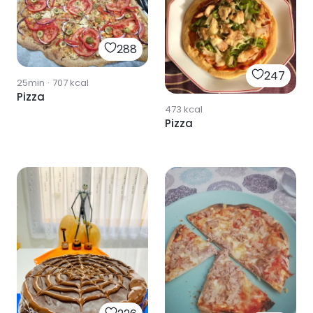
288
247
25min
·
707
kcal
Pizza
473
kcal
Pizza