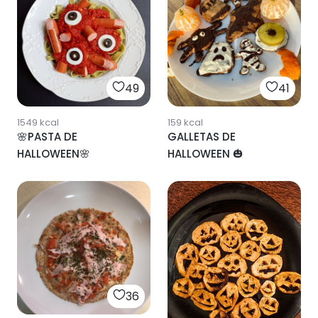
49
41
1549
kcal
159
kcal
🌸PASTA DE
GALLETAS DE
HALLOWEEN🌸
HALLOWEEN 🎃
36