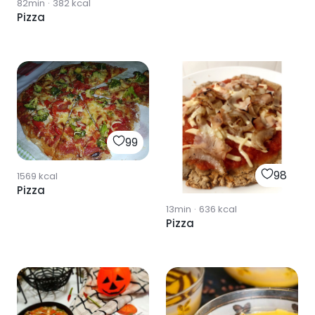
82min
·
382
kcal
Pizza
99
98
1569
kcal
Pizza
13min
·
636
kcal
Pizza