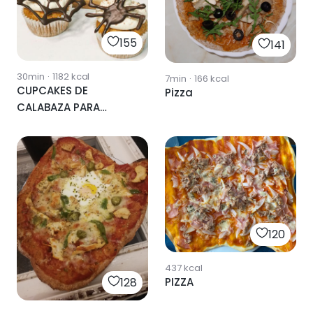
155
141
30min
·
1182
kcal
7min
·
166
kcal
CUPCAKES DE
Pizza
CALABAZA PARA
HALLOWEEN🎃
120
437
kcal
PIZZA
128