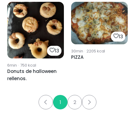
13
13
30min
·
2205
kcal
PIZZA
6min
·
750
kcal
Donuts de halloween
rellenos.
1
2