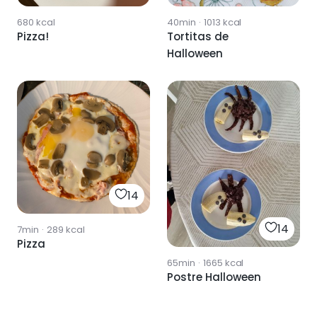
680
kcal
40min
·
1013
kcal
Pizza!
Tortitas de
Halloween
14
14
7min
·
289
kcal
Pizza
65min
·
1665
kcal
Postre Halloween