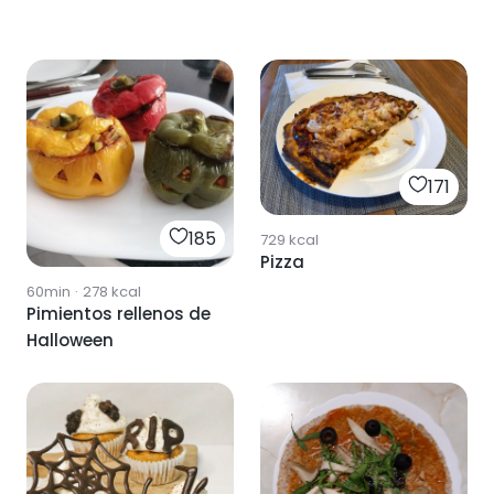
171
185
729
kcal
Pizza
60min
·
278
kcal
Pimientos rellenos de
Halloween