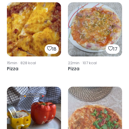
18
17
15min
·
828
kcal
22min
·
107
kcal
Pizza
Pizza