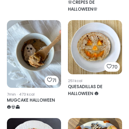
🌸CREPES DE
HALLOWEEN🌸
70
71
251
kcal
QUESADILLAS DE
HALLOWEEN 🎃
7min
·
473
kcal
MUGCAKE HALLOWEEN
🎃💀👻