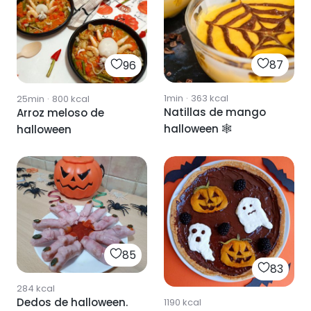
87
96
1min
·
363
kcal
25min
·
800
kcal
Natillas de mango
Arroz meloso de
halloween 🕸️
halloween
85
83
284
kcal
Dedos de halloween.
1190
kcal