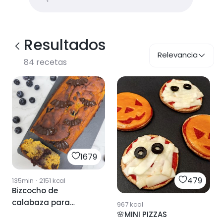
Resultados
Relevancia
84
recetas
1679
479
135min
·
2151
kcal
Bizcocho de
calabaza para
967
kcal
Halloween
🌸MINI PIZZAS