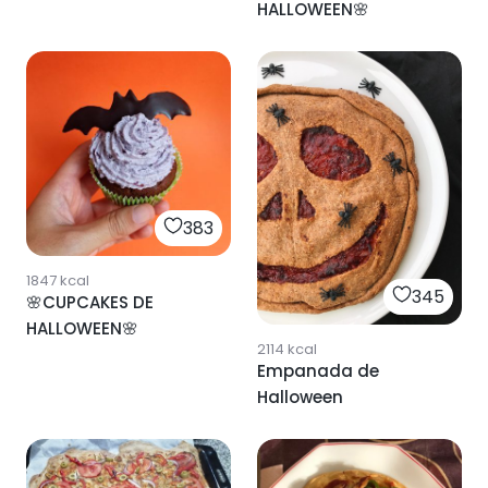
HALLOWEEN🌸
383
1847
kcal
345
🌸CUPCAKES DE
HALLOWEEN🌸
2114
kcal
Empanada de
Halloween