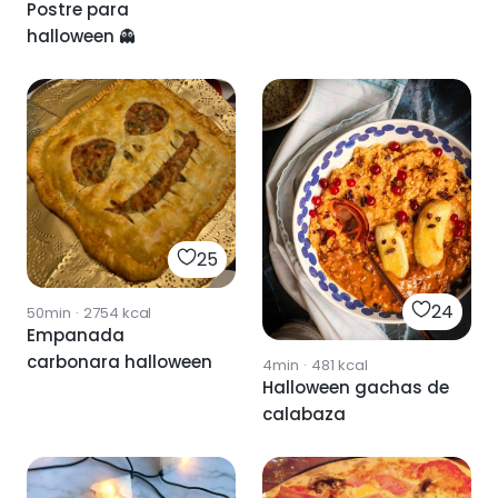
Postre para
halloween 👻
25
24
50min
·
2754
kcal
Empanada
carbonara halloween
4min
·
481
kcal
Halloween gachas de
calabaza