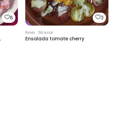
8
3
5min
·
55
kcal
,
Ensalada tomate cherry