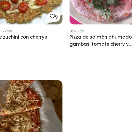
9
16
kcal
822
kcal
e zuchini con cherrys
Pizza de salmón ahumado
gambas, tomate cherry y
rúcula