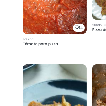
20min
·
3
14
Pizza d
172
kcal
Tómate para pizza