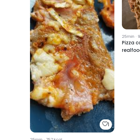
25min
·
Pizza c
realfo
1
25min
·
757
kcal