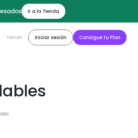
ocesados
Ir a la Tienda
S
Tienda
Iniciar sesión
Consigue tu Plan
dables
mida