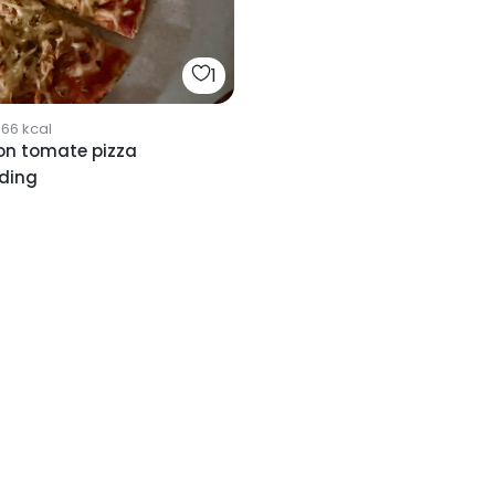
1
966
kcal
on tomate pizza
oding