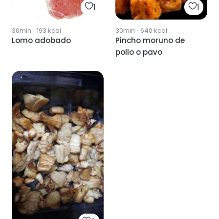
1
1
30min
·
193
kcal
30min
·
640
kcal
Lomo adobado
Pincho moruno de
pollo o pavo