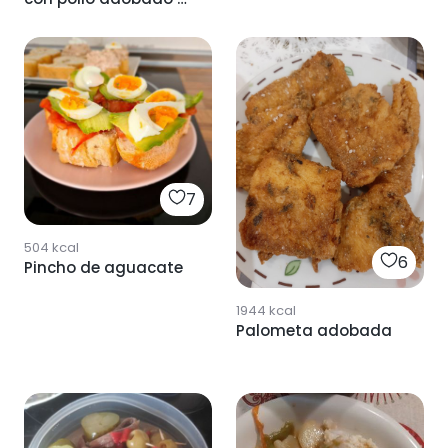
gusto
7
504
kcal
6
Pincho de aguacate
1944
kcal
Palometa adobada