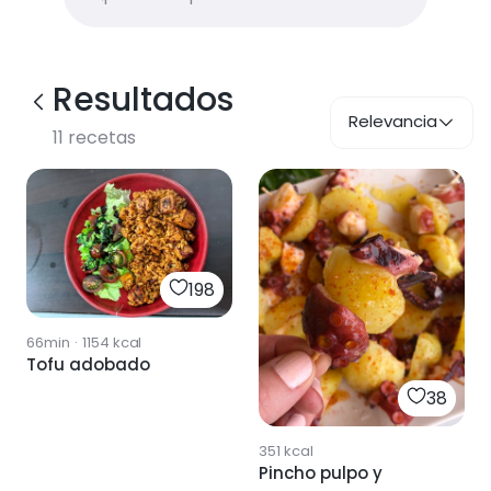
Resultados
Relevancia
11
recetas
198
66min
·
1154
kcal
Tofu adobado
38
351
kcal
Pincho pulpo y