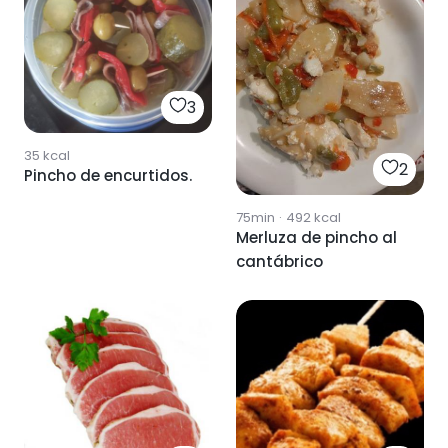
3
35
kcal
2
Pincho de encurtidos.
75min
·
492
kcal
Merluza de pincho al
cantábrico