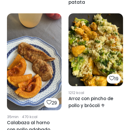
patata
19
1212
kcal
Arroz con pincho de
29
pollo y brócoli 🥦
35min
·
470
kcal
Calabaza al horno
con pollo adobado al