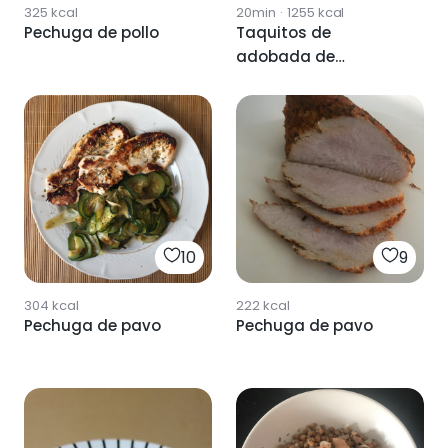
325
kcal
20min
·
1255
kcal
Pechuga de pollo
Taquitos de
adobada de
pechuga
10
9
304
kcal
222
kcal
Pechuga de pavo
Pechuga de pavo