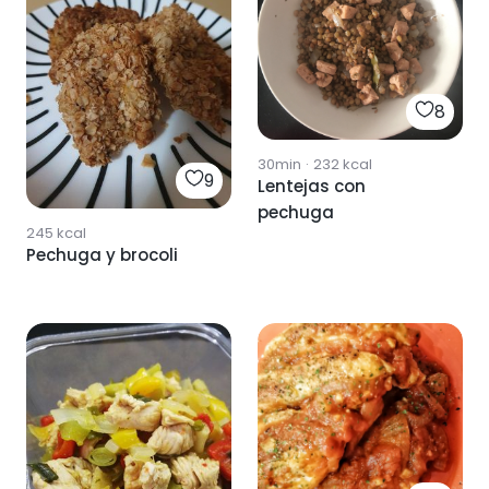
8
30min
·
232
kcal
9
Lentejas con
pechuga
245
kcal
Pechuga y brocoli