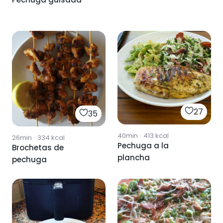
27
35
40min
·
413
kcal
26min
·
334
kcal
Pechuga a la
Brochetas de
plancha
pechuga