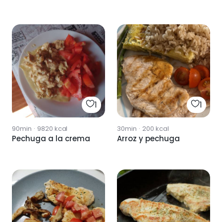
1
1
90min
·
9820
kcal
30min
·
200
kcal
Pechuga a la crema
Arroz y pechuga