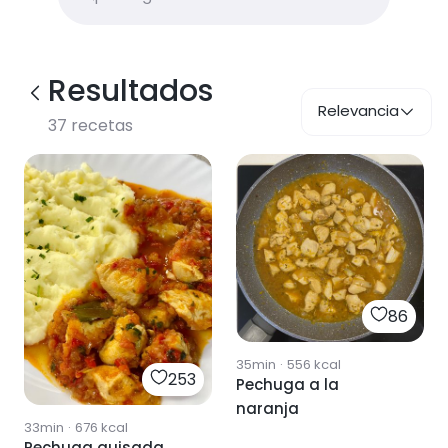
Resultados
Relevancia
37
recetas
86
35min
·
556
kcal
253
Pechuga a la
naranja
33min
·
676
kcal
Pechuga guisada