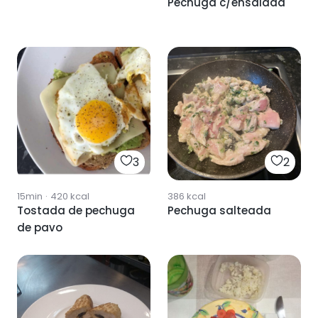
Pechuga c/ensalada
3
2
15min
·
420
kcal
386
kcal
Tostada de pechuga
Pechuga salteada
de pavo