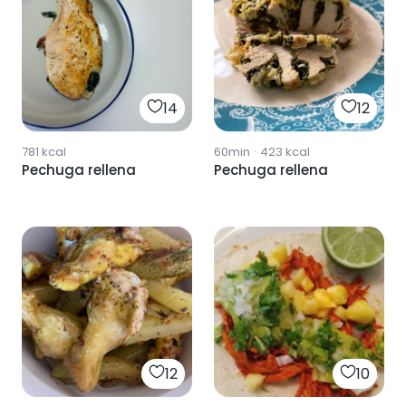
14
12
781
kcal
60min
·
423
kcal
Pechuga rellena
Pechuga rellena
12
10