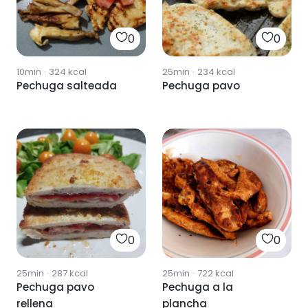
0
0
10min
·
324
kcal
25min
·
234
kcal
Pechuga salteada
Pechuga pavo
0
0
25min
·
287
kcal
25min
·
722
kcal
Pechuga pavo
Pechuga a la
rellena
plancha