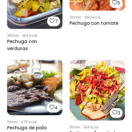
5
30min
·
893
kcal
7
Pechuga con tomate
25min
·
184
kcal
Pechuga con
verduras
4
3
10min
·
379
kcal
15min
·
194
kcal
Pechuga de pollo