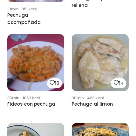
rellena
10min
·
351
kcal
Pechuga
acompañada
18
14
30min
·
1063
kcal
30min
·
468
kcal
Fideos con pechuga
Pechuga al limon