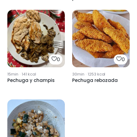
0
0
15min
·
141
kcal
30min
·
1253
kcal
Pechuga y champis
Pechuga rebozada