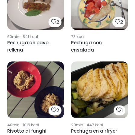
2
2
60min
·
841
kcal
73
kcal
Pechuga de pavo
Pechuga con
rellena
ensalada
2
1
40min
·
1015
kcal
20min
·
447
kcal
Risotto ai funghi
Pechuga en airfryer