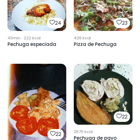
24
23
40min
·
222
kcal
426
kcal
Pechuga especiada
Pizza de Pechuga
22
2575
kcal
22
Pechuga de pavo