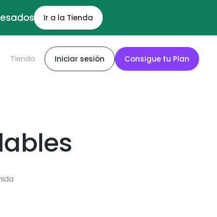
ocesados
Ir a la Tienda
S
Tienda
Iniciar sesión
Consigue tu Plan
dables
mida