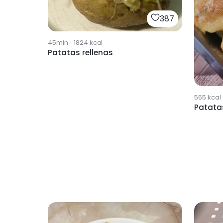
387
45min
·
1824
kcal
Patatas rellenas
565
kcal
Patatas