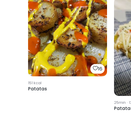
16
151
kcal
Patatas
25min
·
1
Patatas