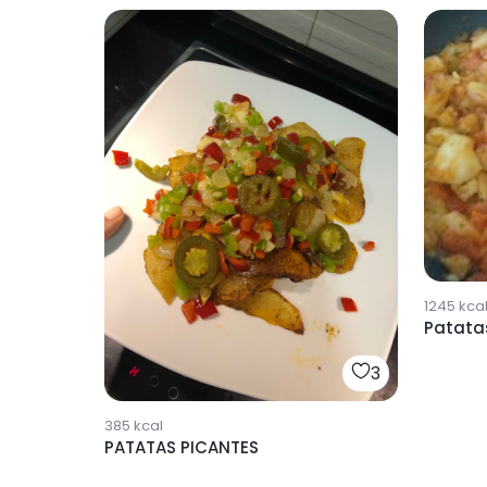
1245
kca
Patata
3
385
kcal
PATATAS PICANTES