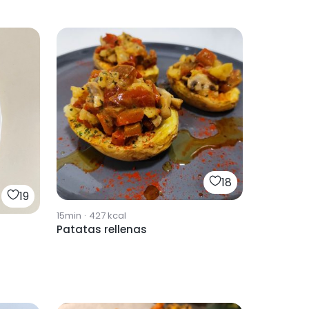
18
19
15min
·
427
kcal
Patatas rellenas