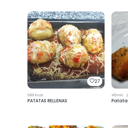
27
589
kcal
45min
·
PATATAS RELLENAS
Patatas