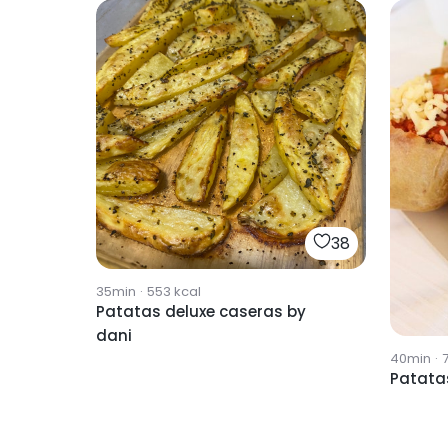
38
35min
·
553
kcal
Patatas deluxe caseras by
dani
40min
·
Patatas