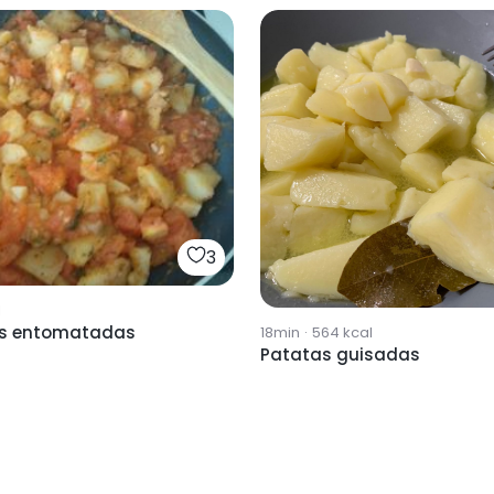
3
l
s entomatadas
18min
·
564
kcal
Patatas guisadas