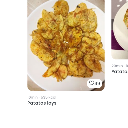
20min
·
1
Patatas
49
10min
·
535
kcal
Patatas lays