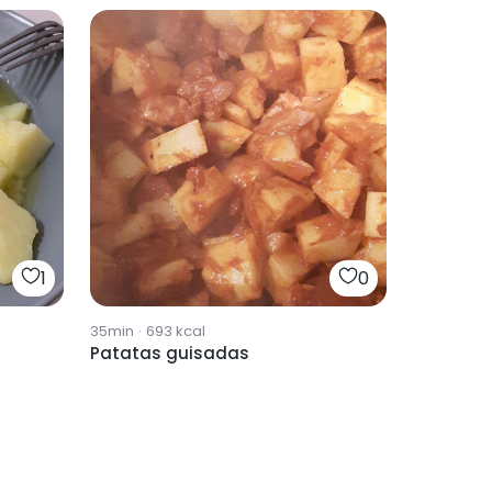
1
0
35min
·
693
kcal
Patatas guisadas