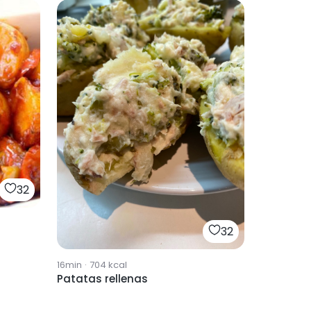
32
32
16min
·
704
kcal
Patatas rellenas