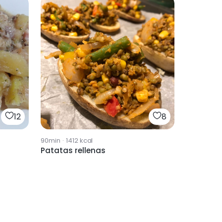
12
8
90min
·
1412
kcal
Patatas rellenas