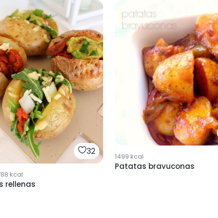
32
1499
kcal
Patatas bravuconas
788
kcal
 rellenas