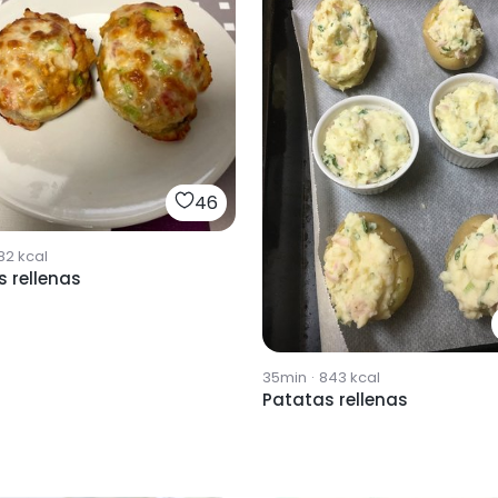
46
82
kcal
 rellenas
35min
·
843
kcal
Patatas rellenas