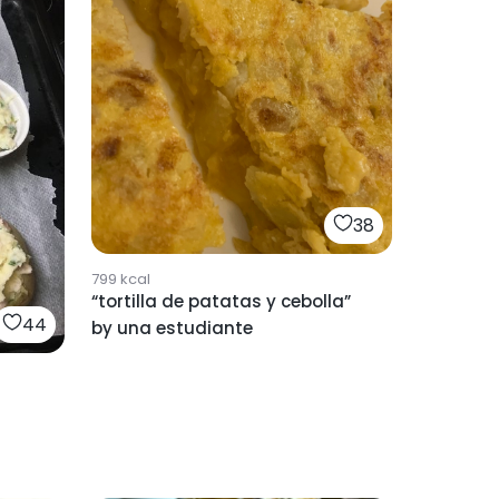
38
799
kcal
“tortilla de patatas y cebolla”
44
by una estudiante