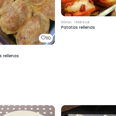
50min
·
1468
kcal
Patatas rellenas
110
 rellenas