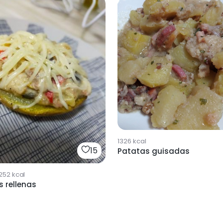
1326
kcal
15
Patatas guisadas
252
kcal
 rellenas