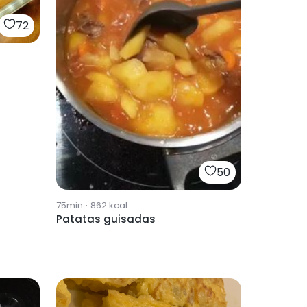
72
50
75min
·
862
kcal
Patatas guisadas