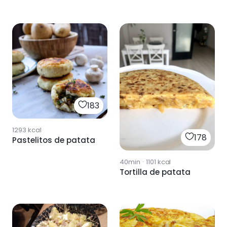
183
1293
kcal
178
Pastelitos de patata
40min
·
1101
kcal
Tortilla de patata