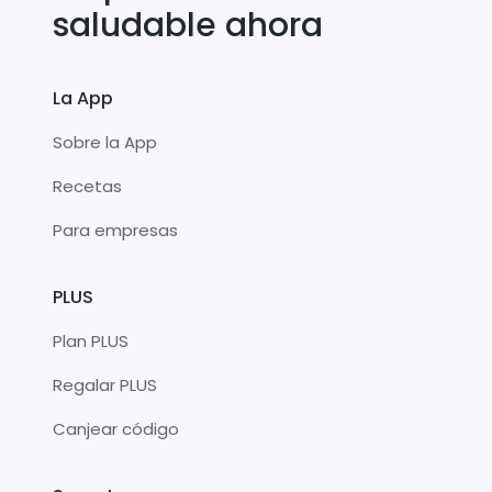
saludable ahora
La App
Sobre la App
Recetas
Para empresas
PLUS
Plan PLUS
Regalar PLUS
Canjear código