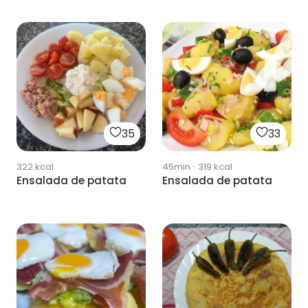
35
33
322
kcal
45min
·
319
kcal
Ensalada de patata
Ensalada de patata