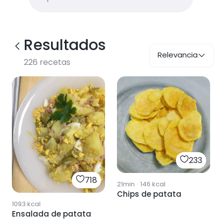
Resultados
Relevancia
226
recetas
233
718
21min
·
146
kcal
Chips de patata
1093
kcal
Ensalada de patata