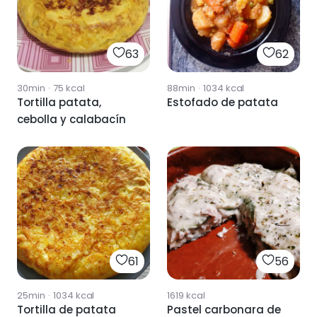
63
62
30min
·
75
kcal
88min
·
1034
kcal
Tortilla patata,
Estofado de patata
cebolla y calabacín
61
56
25min
·
1034
kcal
1619
kcal
Tortilla de patata
Pastel carbonara de