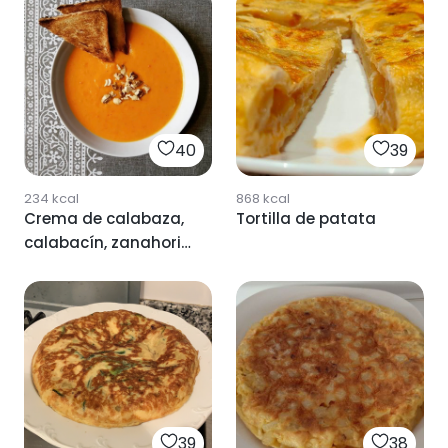
40
39
234
kcal
868
kcal
Crema de calabaza,
Tortilla de patata
calabacín, zanahoria
y patata
39
38