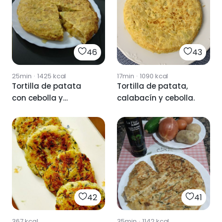
46
43
25min
·
1425
kcal
17min
·
1090
kcal
Tortilla de patata
Tortilla de patata,
con cebolla y
calabacín y cebolla.
calabacín
42
41
367
kcal
35min
·
1142
kcal