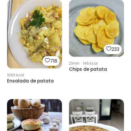
233
718
21min
·
146
kcal
Chips de patata
1093
kcal
Ensalada de patata