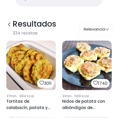
Resultados
Relevancia
334
recetas
3011
1740
37min
·
884
kcal
31min
·
568
kcal
Tortitas de
Nidos de patata con
calabacín, patata y
albóndigas de
queso feta
calabacín