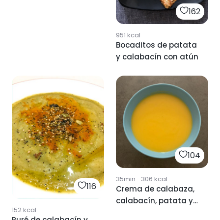
162
951
kcal
Bocaditos de patata
y calabacín con atún
104
35min
·
306
kcal
116
Crema de calabaza,
calabacín, patata y
152
kcal
zanahoria
Puré de calabacín y