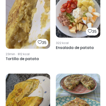
35
35
322
kcal
Ensalada de patata
23min
·
812
kcal
Tortilla de patata