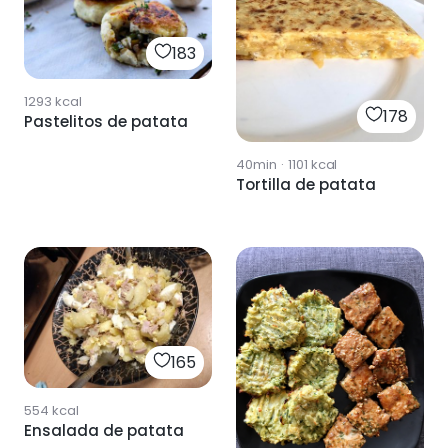
183
1293
kcal
178
Pastelitos de patata
40min
·
1101
kcal
Tortilla de patata
165
554
kcal
Ensalada de patata