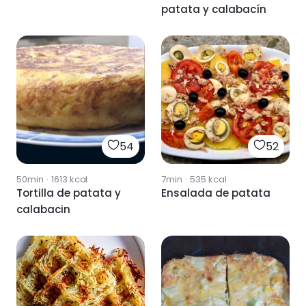
patata y calabacín
54
52
50min
·
1613
kcal
7min
·
535
kcal
Tortilla de patata y
Ensalada de patata
calabacin