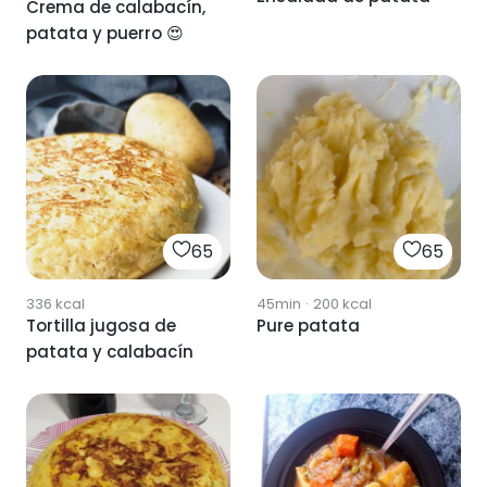
Crema de calabacín,
patata y puerro 😍
65
65
336
kcal
45min
·
200
kcal
Tortilla jugosa de
Pure patata
patata y calabacín