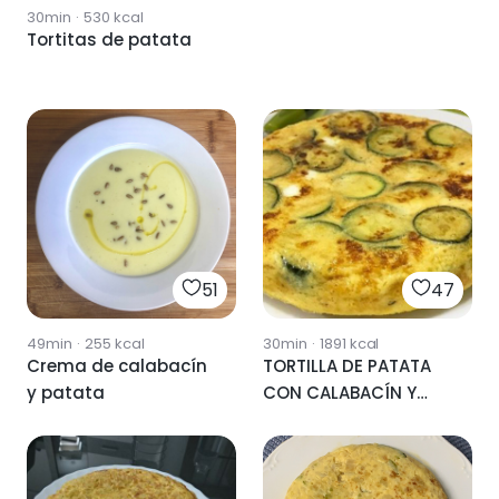
30min
·
530
kcal
Tortitas de patata
51
47
49min
·
255
kcal
30min
·
1891
kcal
Crema de calabacín
TORTILLA DE PATATA
y patata
CON CALABACÍN Y
QUESO