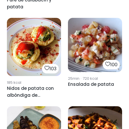
patata
100
103
25min
·
720
kcal
185
kcal
Ensalada de patata
Nidos de patata con
albóndiga de
calabacin