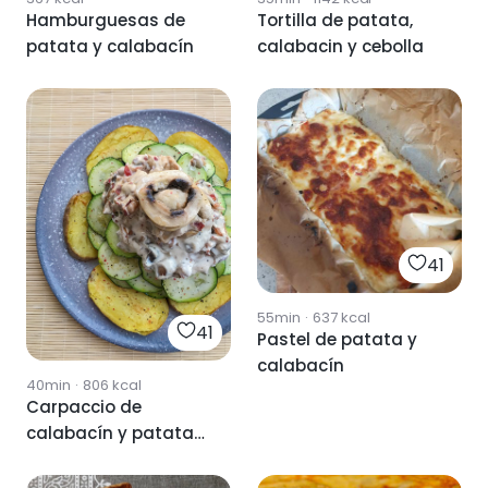
Hamburguesas de
Tortilla de patata,
patata y calabacín
calabacin y cebolla
41
55min
·
637
kcal
41
Pastel de patata y
calabacín
40min
·
806
kcal
Carpaccio de
calabacín y patata
con salsa de queso