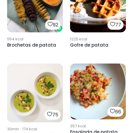
92
77
554
kcal
1225
kcal
Brochetas de patata
Gofre de patata
66
75
357
kcal
30min
·
174
kcal
Ensalada de patata