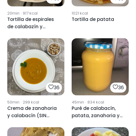
20min
·
917
kcal
1021
kcal
Tortilla de espirales
Tortilla de patata
de calabazín y
patata
36
36
50min
·
299
kcal
45min
·
834
kcal
Crema de zanahoria
Puré de calabacín,
y calabacín (SIN
patata, zanahoria y
PATATA)
cebolla.