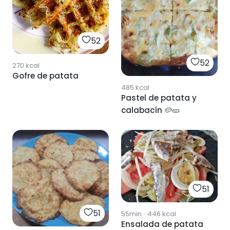
52
52
270
kcal
Gofre de patata
485
kcal
Pastel de patata y
calabacín 🥔🥒
51
51
55min
·
446
kcal
Ensalada de patata