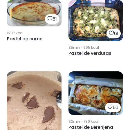
61
61
1297
kcal
Pastel de carne
35min
·
965
kcal
Pastel de verduras
56
30min
·
786
kcal
Pastel de Berenjena