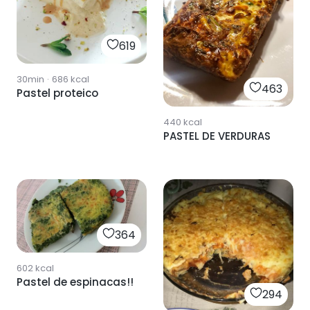
619
30min
·
686
kcal
463
Pastel proteico
440
kcal
PASTEL DE VERDURAS
364
602
kcal
Pastel de espinacas!!
294