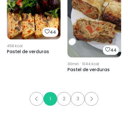
44
458
kcal
44
Pastel de verduras
30min
·
1044
kcal
Pastel de verduras
1
2
3