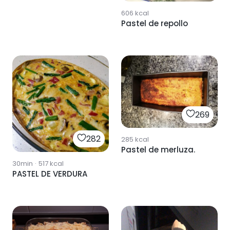
606
kcal
Pastel de repollo
269
282
285
kcal
Pastel de merluza.
30min
·
517
kcal
PASTEL DE VERDURA