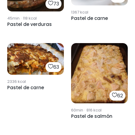
73
1367
kcal
Pastel de carne
45min
·
118
kcal
Pastel de verduras
63
2336
kcal
Pastel de carne
62
60min
·
816
kcal
Pastel de salmón