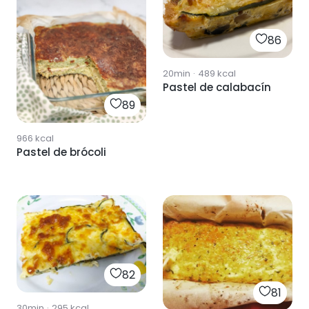
86
20min
·
489
kcal
Pastel de calabacín
89
966
kcal
Pastel de brócoli
82
81
30min
·
295
kcal