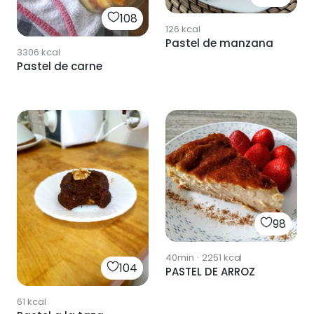
108
126
kcal
Pastel de manzana
3306
kcal
Pastel de carne
98
40min
·
2251
kcal
104
PASTEL DE ARROZ
61
kcal