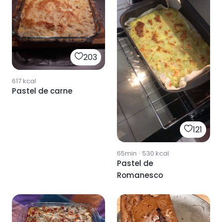
203
617
kcal
Pastel de carne
121
65min
·
530
kcal
Pastel de
Romanesco