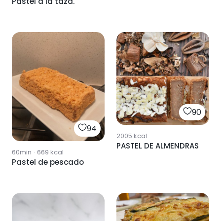
Pastel a la taza.
90
94
2005
kcal
PASTEL DE ALMENDRAS
60min
·
669
kcal
Pastel de pescado