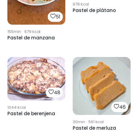
978
kcal
Pastel de plátano
51
155min
·
679
kcal
Pastel de manzana
48
46
1044
kcal
Pastel de berenjena
30min
·
561
kcal
Pastel de merluza