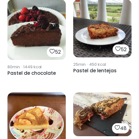
52
52
25min
·
450
kcal
80min
·
1449
kcal
Pastel de lentejas
Pastel de chocolate
48