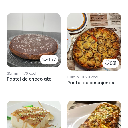
657
631
35min
·
1176
kcal
80min
·
1028
kcal
Pastel de chocolate
Pastel de berenjenas