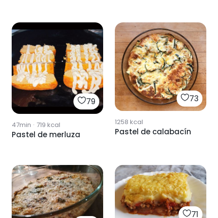
73
79
1258
kcal
47min
·
719
kcal
Pastel de calabacín
Pastel de merluza
71