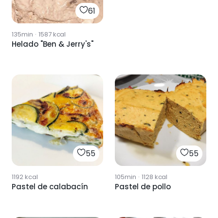
61
135min
·
1587
kcal
Helado "Ben & Jerry's"
55
55
1192
kcal
105min
·
1128
kcal
Pastel de calabacín
Pastel de pollo