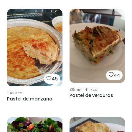
44
45
36min
·
411
kcal
1142
kcal
Pastel de verduras
Pastel de manzana