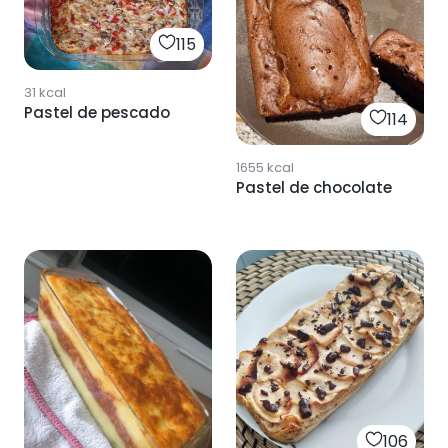
115
31
kcal
Pastel de pescado
114
1655
kcal
Pastel de chocolate
106