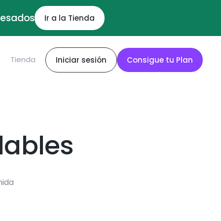
ocesados
Ir a la Tienda
S
Tienda
Iniciar sesión
Consigue tu Plan
dables
mida