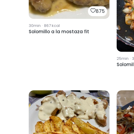
875
30min
·
867
kcal
Solomillo a la mostaza fit
25min
·
Solomil