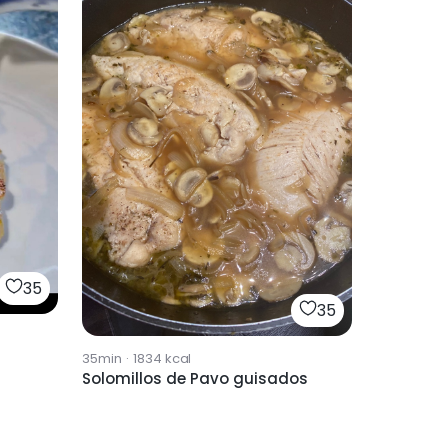
35
35
35min
·
1834
kcal
Solomillos de Pavo guisados