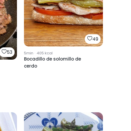
49
53
5min
·
405
kcal
Bocadillo de solomillo de
cerdo