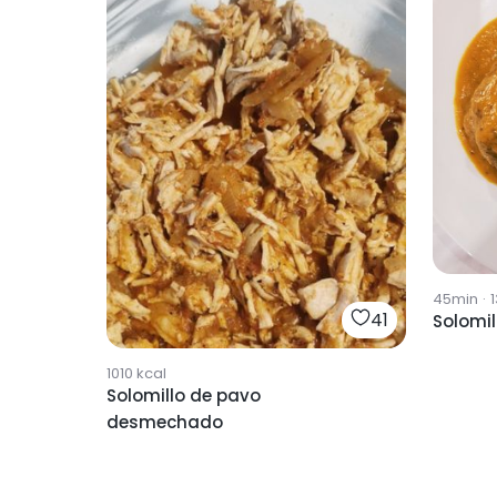
45min
·
1
41
Solomil
1010
kcal
Solomillo de pavo
desmechado