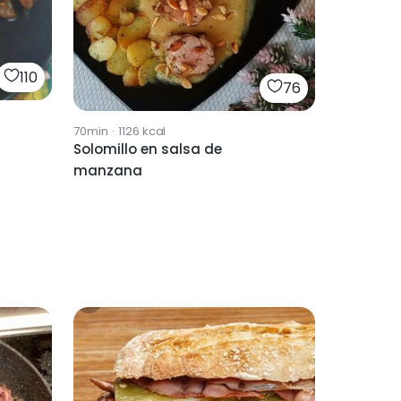
110
76
70min
·
1126
kcal
Solomillo en salsa de
manzana