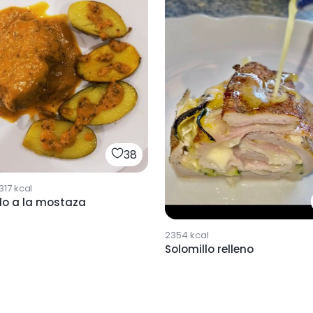
38
317
kcal
lo a la mostaza
2354
kcal
Solomillo relleno