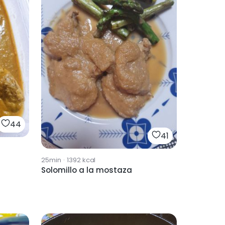
44
41
25min
·
1392
kcal
Solomillo a la mostaza