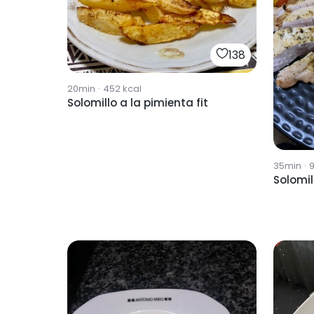
138
20min
·
452
kcal
Solomillo a la pimienta fit
35min
·
Solomil