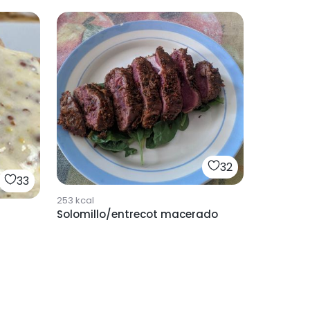
32
33
253
kcal
Solomillo/entrecot macerado