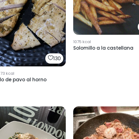
1075
kcal
Solomillo a la castellana
130
973
kcal
lo de pavo al horno