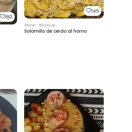
145
160
35min
·
653
kcal
Solomillo de cerdo al horno