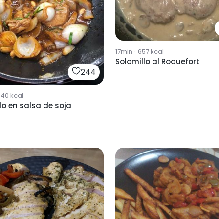
17min
·
657
kcal
Solomillo al Roquefort
244
340
kcal
lo en salsa de soja