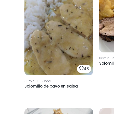
80min
·
1
Solomil
48
35min
·
869
kcal
Solomillo de pavo en salsa