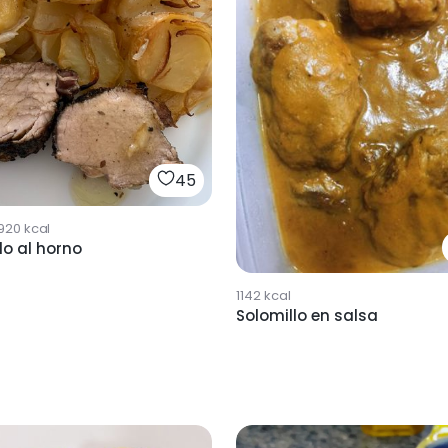
45
920
kcal
lo al horno
1142
kcal
Solomillo en salsa