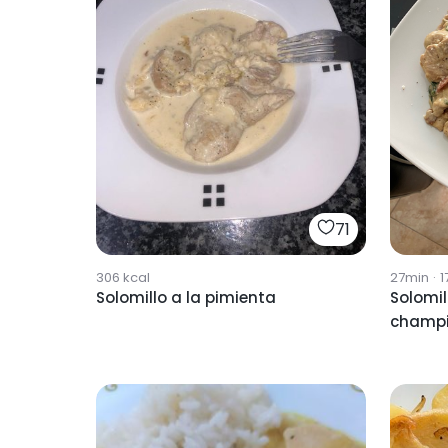
71
306
kcal
27min
·
1
Solomillo a la pimienta
Solomil
champ