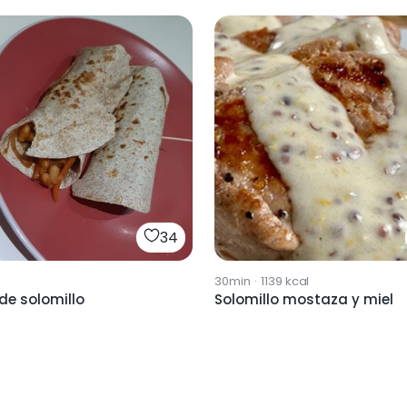
34
30min
·
1139
kcal
 de solomillo
Solomillo mostaza y miel