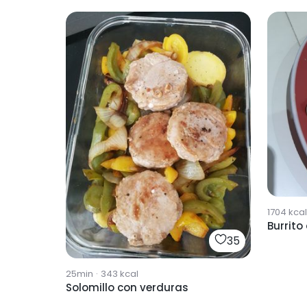
1704
kcal
Burrito
35
25min
·
343
kcal
Solomillo con verduras