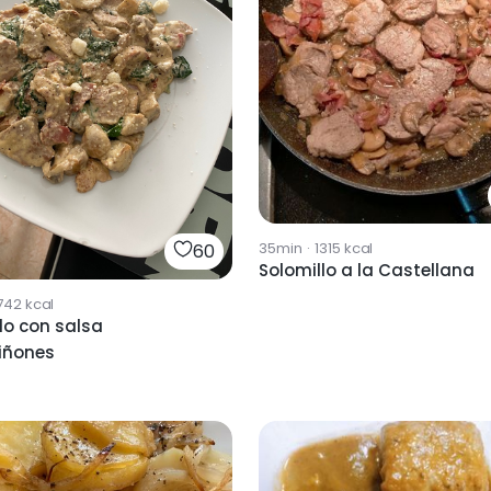
35min
·
1315
kcal
60
Solomillo a la Castellana
742
kcal
lo con salsa
iñones