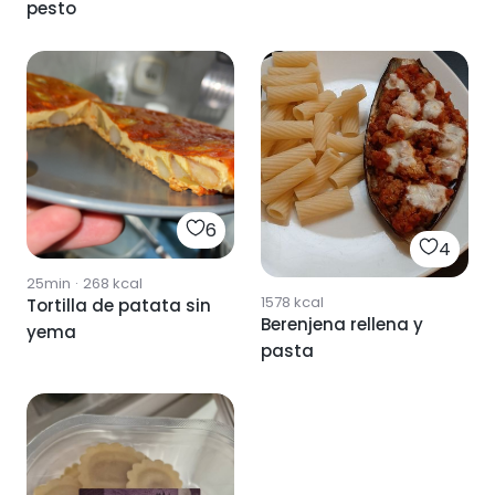
pesto
6
4
25min
·
268
kcal
1578
kcal
Tortilla de patata sin
Berenjena rellena y
yema
pasta