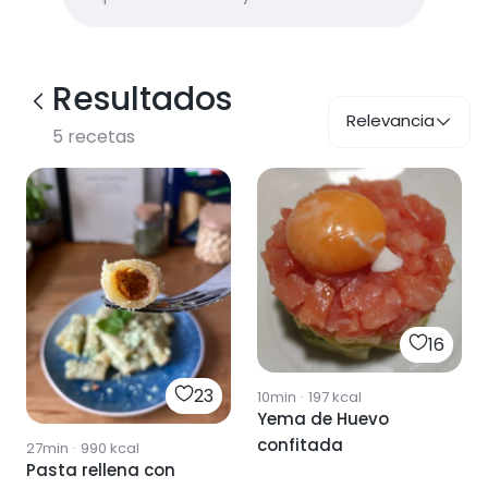
Resultados
Relevancia
5
recetas
16
23
10min
·
197
kcal
Yema de Huevo
confitada
27min
·
990
kcal
Pasta rellena con