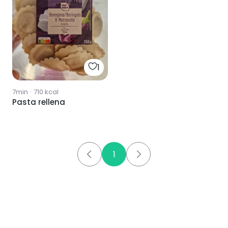
1
7min
·
710
kcal
Pasta rellena
1