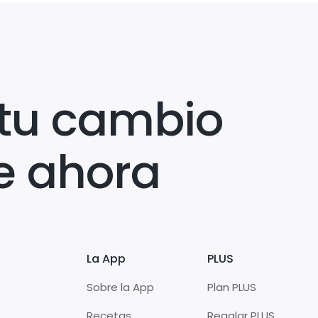
tu cambio
e ahora
La App
PLUS
Sobre la App
Plan PLUS
Recetas
Regalar PLUS