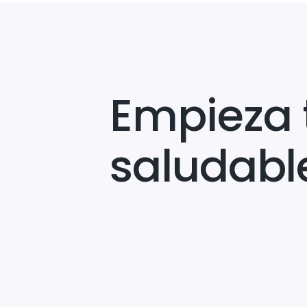
Empieza 
saludabl