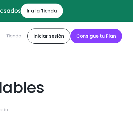
ocesados
Ir a la Tienda
S
Tienda
Iniciar sesión
Consigue tu Plan
dables
mida