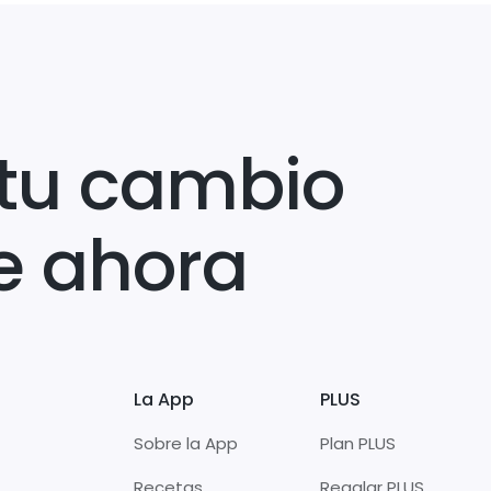
tu cambio
e ahora
La App
PLUS
Sobre la App
Plan PLUS
Recetas
Regalar PLUS