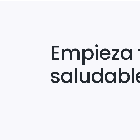
Empieza 
saludabl