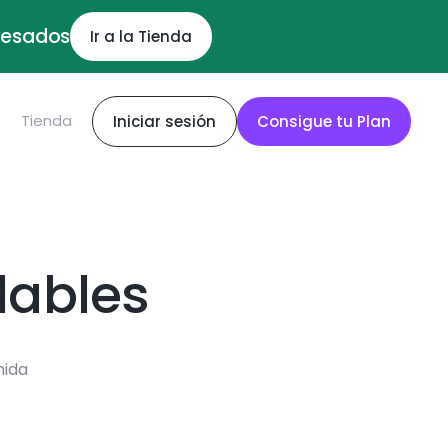
ocesados
Ir a la Tienda
S
Tienda
Iniciar sesión
Consigue tu Plan
dables
mida