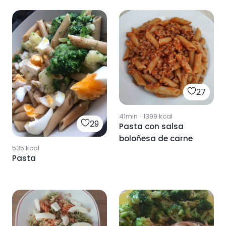
27
41min
·
1399
kcal
29
Pasta con salsa
boloñesa de carne
535
kcal
Pasta