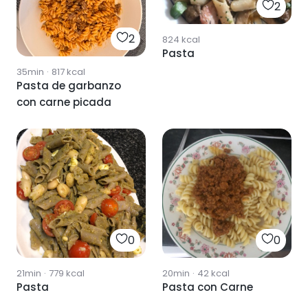
2
2
824
kcal
Pasta
35min
·
817
kcal
Pasta de garbanzo
con carne picada
0
0
21min
·
779
kcal
20min
·
42
kcal
Pasta
Pasta con Carne