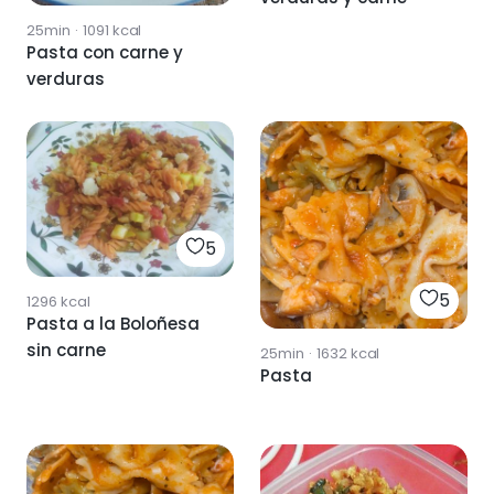
25min
·
1091
kcal
Pasta con carne y
verduras
5
5
1296
kcal
Pasta a la Boloñesa
sin carne
25min
·
1632
kcal
Pasta