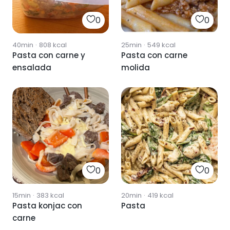
0
0
40min
·
808
kcal
25min
·
549
kcal
Pasta con carne y
Pasta con carne
ensalada
molida
0
0
15min
·
383
kcal
20min
·
419
kcal
Pasta konjac con
Pasta
carne