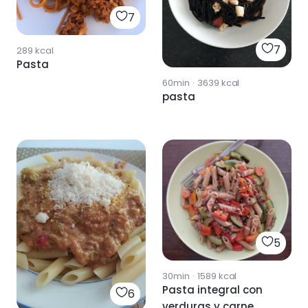
7
7
289
kcal
Pasta
60min
·
3639
kcal
pasta
5
30min
·
1589
kcal
Pasta integral con
6
verduras y carne