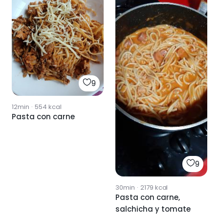
9
12min
·
554
kcal
Pasta con carne
9
30min
·
2179
kcal
Pasta con carne,
salchicha y tomate