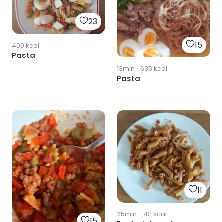
23
15
409
kcal
Pasta
13min
·
635
kcal
Pasta
11
25min
·
701
kcal
15