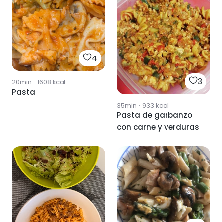
4
3
20min
·
1608
kcal
Pasta
35min
·
933
kcal
Pasta de garbanzo
con carne y verduras