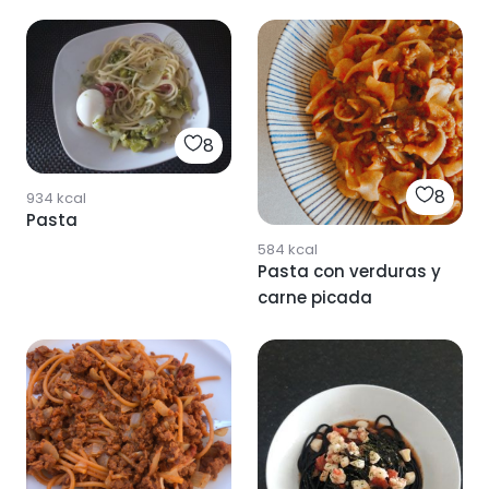
8
8
934
kcal
Pasta
584
kcal
Pasta con verduras y
carne picada