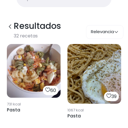
Resultados
Relevancia
32
recetas
60
39
731
kcal
Pasta
1067
kcal
Pasta