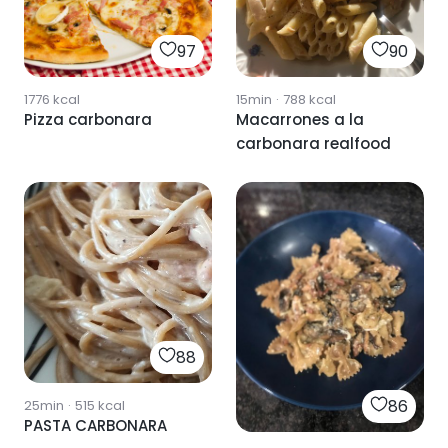
97
90
1776
kcal
15min
·
788
kcal
Pizza carbonara
Macarrones a la
carbonara realfood
88
86
25min
·
515
kcal
PASTA CARBONARA