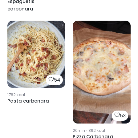
Espaguetis
carbonara
54
1782
kcal
Pasta carbonara
53
20min
·
892
kcal
Pizza Carbonara