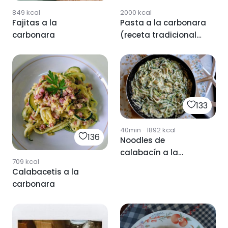
849
kcal
2000
kcal
Fajitas a la
Pasta a la carbonara
carbonara
(receta tradicional
italiana)
133
40min
·
1892
kcal
136
Noodles de
calabacín a la
709
kcal
carbonara
Calabacetis a la
carbonara