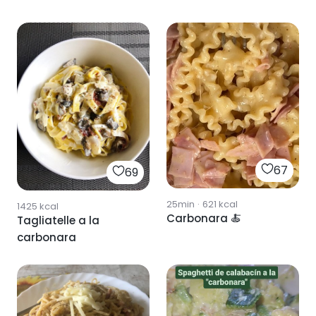
67
69
25min
·
621
kcal
1425
kcal
Carbonara 🍝
Tagliatelle a la
carbonara