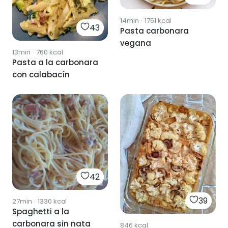
14min
·
1751
kcal
43
Pasta carbonara
vegana
13min
·
760
kcal
Pasta a la carbonara
con calabacín
42
39
27min
·
1330
kcal
Spaghetti a la
carbonara sin nata
846
kcal