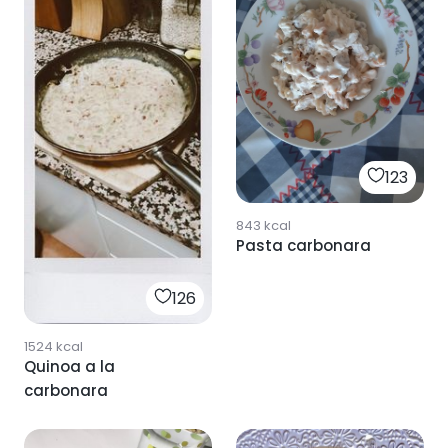
123
843
kcal
Pasta carbonara
126
1524
kcal
Quinoa a la
carbonara