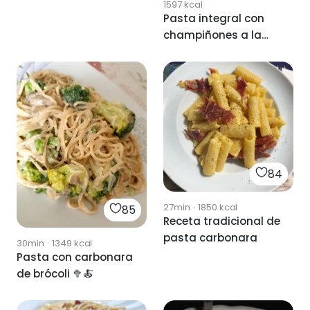
1597
kcal
Pasta integral con
champiñones a la
carbonara
84
27min
·
1850
kcal
85
Receta tradicional de
pasta carbonara
30min
·
1349
kcal
Pasta con carbonara
de brócoli 🥦🍝