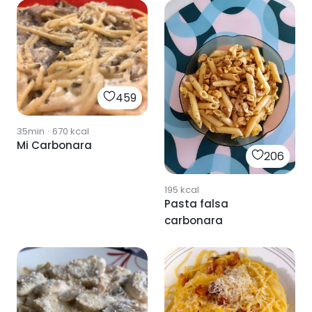
459
35min
·
670
kcal
Mi Carbonara
206
195
kcal
Pasta falsa
carbonara