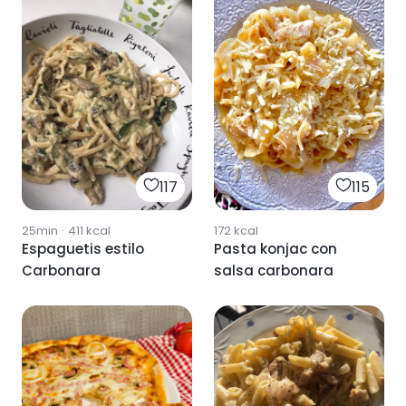
117
115
25min
·
411
kcal
172
kcal
Espaguetis estilo
Pasta konjac con
Carbonara
salsa carbonara