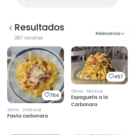
Resultados
Relevancia
297
recetas
497
25min
·
553
kcal
764
Espaguetis a la
Carbonara
30min
·
2740
kcal
Pasta carbonara