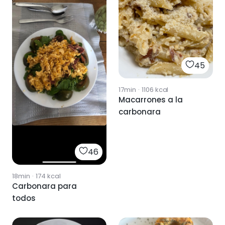
45
17min
·
1106
kcal
Macarrones a la
carbonara
46
18min
·
174
kcal
Carbonara para
todos