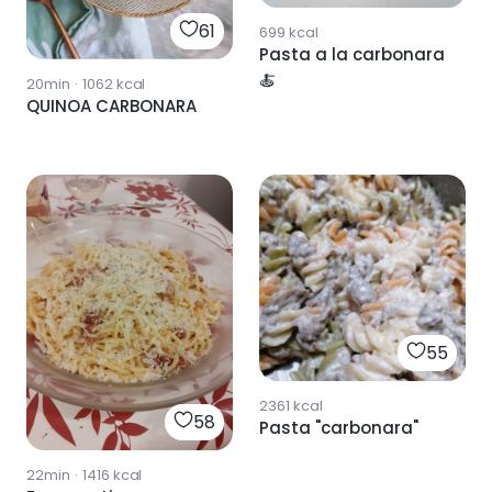
61
699
kcal
Pasta a la carbonara
🍝
20min
·
1062
kcal
QUINOA CARBONARA
55
2361
kcal
58
Pasta "carbonara"
22min
·
1416
kcal