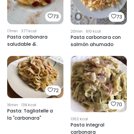
73
73
17min
·
377
kcal
20min
·
610
kcal
Pasta carbonara
Pasta carbonara con
saludable 🍝.
salmón ahumado
72
70
16min
·
139
kcal
Pasta: Tagliatelle a
la "carbonara"
1352
kcal
Pasta integral
carbonara