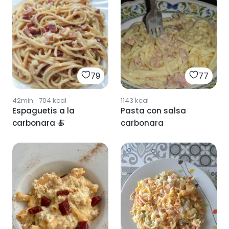
79
77
42min
·
704
kcal
1143
kcal
Espaguetis a la
Pasta con salsa
carbonara 🍝
carbonara