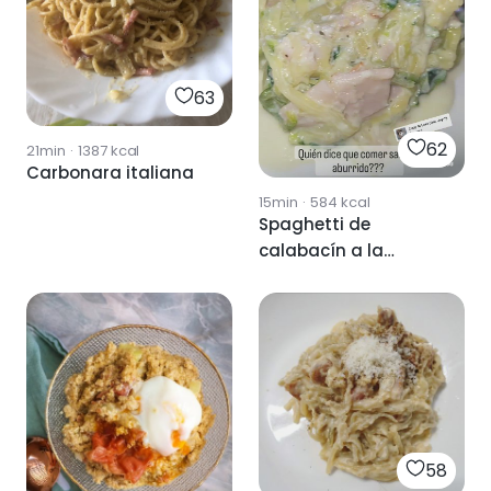
63
62
21min
·
1387
kcal
Carbonara italiana
15min
·
584
kcal
Spaghetti de
calabacín a la
carbonara
58