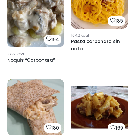
185
1042
kcal
194
Pasta carbonara sin
nata
1659
kcal
Ñoquis “Carbonara”
180
169