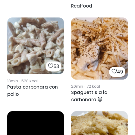
Realfood
53
49
18min
·
528
kcal
20min
·
72
kcal
Pasta carbonara con
Spaguettis a la
pollo
carbonara 😻