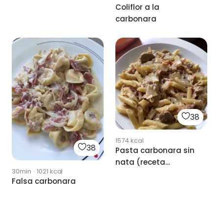
Coliflor a la
carbonara
38
1574
kcal
38
Pasta carbonara sin
nata (receta
30min
·
1021
kcal
original)
Falsa carbonara