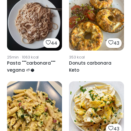
44
43
25min
·
1063
kcal
353
kcal
Pasta """carbonara"""
Donuts carbonara
vegana 🌱🥥
Keto
43