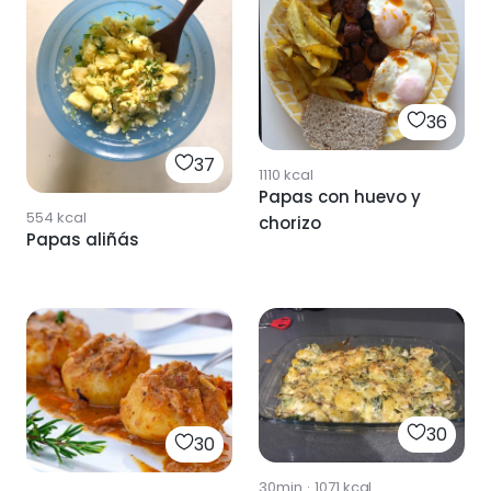
36
37
1110
kcal
Papas con huevo y
554
kcal
chorizo
Papas aliñás
30
30
30min
·
1071
kcal