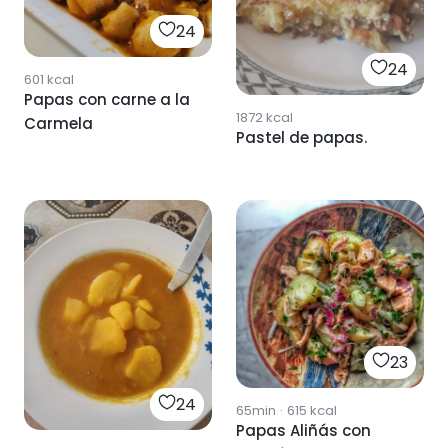
24
24
601
kcal
Papas con carne a la
1872
kcal
Carmela
Pastel de papas.
23
24
65min
·
615
kcal
Papas Aliñás con