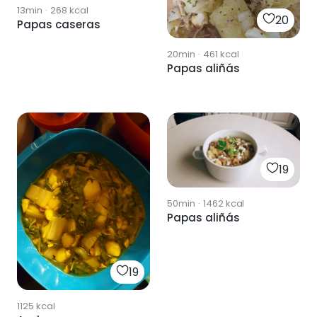
13min
·
268
kcal
20
Papas caseras
20min
·
461
kcal
Papas aliñás
19
50min
·
1462
kcal
Papas aliñás
19
1125
kcal