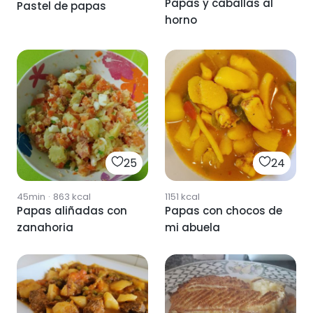
Papas y caballas al
Pastel de papas
horno
25
24
45min
·
863
kcal
1151
kcal
Papas aliñadas con
Papas con chocos de
zanahoria
mi abuela