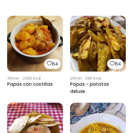
84
84
45min
·
2280
kcal
20min
·
280
kcal
Papas con costillas
Papas - patatas
deluxe