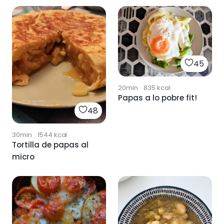
45
20min
·
835
kcal
Papas a lo pobre fit!
48
30min
·
1544
kcal
Tortilla de papas al
micro