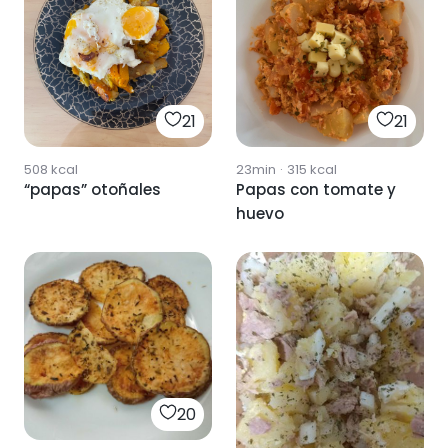
21
21
508
kcal
23min
·
315
kcal
“papas” otoñales
Papas con tomate y
huevo
20