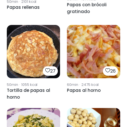
50min
·
2101
kcal
Papas con brócoli
Papas rellenas
gratinado
27
26
50min
·
1055
kcal
60min
·
2475
kcal
Tortilla de papas al
Papas al horno
horno