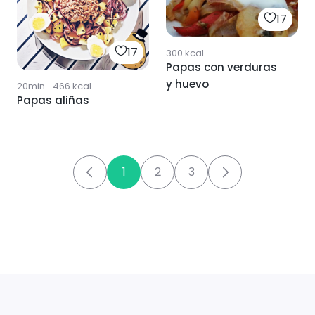
17
17
300
kcal
Papas con verduras
y huevo
20min
·
466
kcal
Papas aliñas
1
2
3