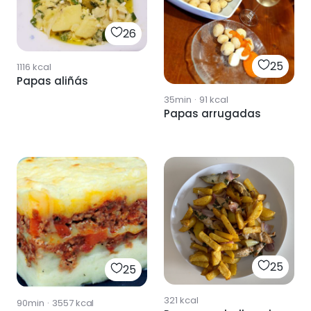
26
25
1116
kcal
Papas aliñás
35min
·
91
kcal
Papas arrugadas
25
25
321
kcal
90min
·
3557
kcal