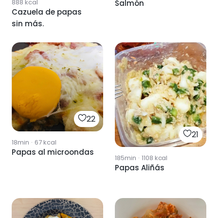
888
kcal
Salmón
Cazuela de papas
sin más.
22
21
18min
·
67
kcal
Papas al microondas
185min
·
1108
kcal
Papas Aliñás