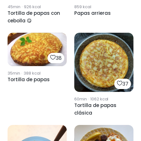
45min
·
926
kcal
859
kcal
Tortilla de papas con
Papas arrieras
cebolla 😋
38
35min
·
388
kcal
Tortilla de papas
37
60min
·
1062
kcal
Tortilla de papas
clásica