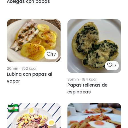
Acelgas con papas
17
17
20min
·
752
kcal
Lubina con papas al
35min
·
184
kcal
vapor
Papas rellenas de
espinacas