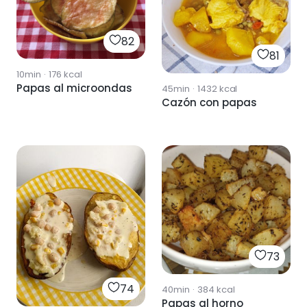
82
81
10min
·
176
kcal
Papas al microondas
45min
·
1432
kcal
Cazón con papas
73
74
40min
·
384
kcal
Papas al horno