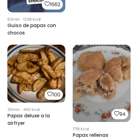
1662
62min
·
1238
kcal
Guiso de papas con
chocos
100
30min
·
450
kcal
94
Papas deluxe a la
airfryer
1718
kcal
Papas rellenas