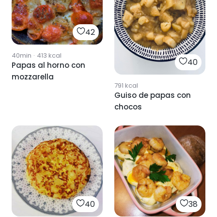
42
40min
·
413
kcal
40
Papas al horno con
mozzarella
791
kcal
Guiso de papas con
chocos
40
38