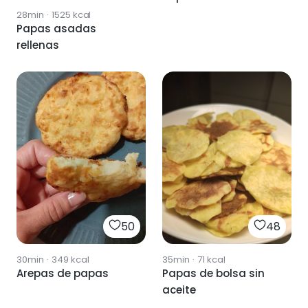
28min
·
1525
kcal
Papas asadas
rellenas
50
48
30min
·
349
kcal
35min
·
71
kcal
Arepas de papas
Papas de bolsa sin
aceite