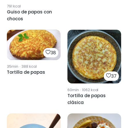
791
kcal
Guiso de papas con
chocos
38
35min
·
388
kcal
Tortilla de papas
37
60min
·
1062
kcal
Tortilla de papas
clásica