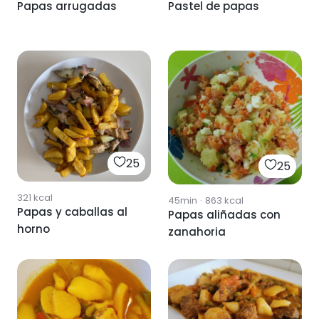
Papas arrugadas
Pastel de papas
25
25
321
kcal
45min
·
863
kcal
Papas y caballas al
Papas aliñadas con
horno
zanahoria