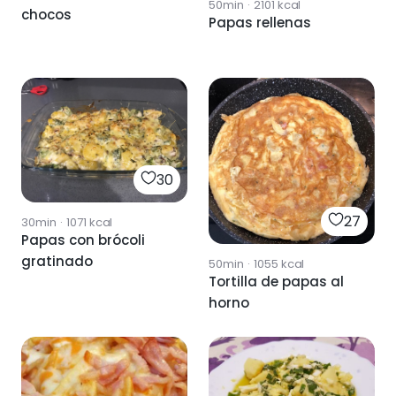
50min
·
2101
kcal
chocos
Papas rellenas
30
27
30min
·
1071
kcal
Papas con brócoli
gratinado
50min
·
1055
kcal
Tortilla de papas al
horno