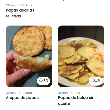
28min
·
1525
kcal
Papas asadas
rellenas
50
48
30min
·
349
kcal
35min
·
71
kcal
Arepas de papas
Papas de bolsa sin
aceite