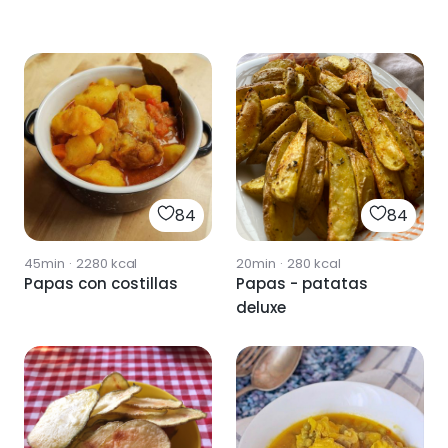
84
84
45min
·
2280
kcal
20min
·
280
kcal
Papas con costillas
Papas - patatas
deluxe