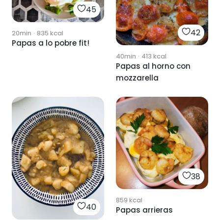
45
42
20min
·
835
kcal
Papas a lo pobre fit!
40min
·
413
kcal
Papas al horno con
mozzarella
38
859
kcal
40
Papas arrieras