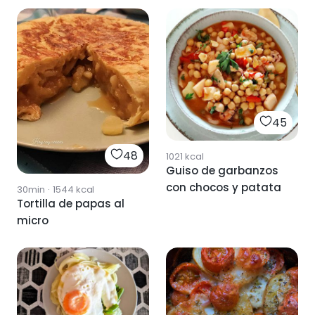
45
48
1021
kcal
Guiso de garbanzos
con chocos y patata
30min
·
1544
kcal
Tortilla de papas al
micro