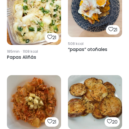
21
21
508
kcal
“papas” otoñales
185min
·
1108
kcal
Papas Aliñás
21
20