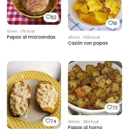
82
81
10min
·
176
kcal
Papas al microondas
45min
·
1432
kcal
Cazón con papas
73
74
40min
·
384
kcal
Papas al horno