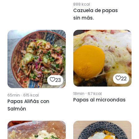
888
kcal
Cazuela de papas
sin más.
22
23
18min
·
67
kcal
65min
·
615
kcal
Papas al microondas
Papas Aliñás con
Salmón