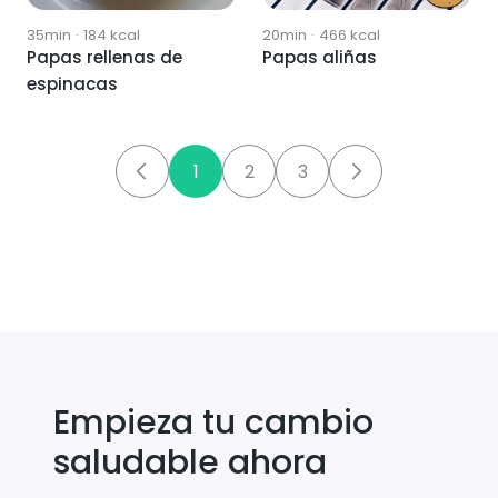
35min
·
184
kcal
20min
·
466
kcal
Papas rellenas de
Papas aliñas
espinacas
1
2
3
Empieza tu cambio
saludable ahora