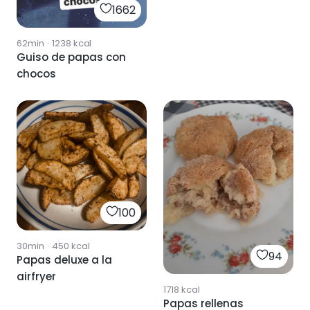
1662
62min
·
1238
kcal
Guiso de papas con
chocos
100
30min
·
450
kcal
94
Papas deluxe a la
airfryer
1718
kcal
Papas rellenas