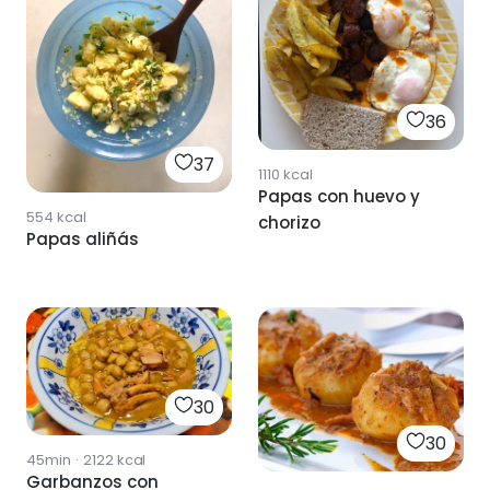
36
37
1110
kcal
Papas con huevo y
554
kcal
chorizo
Papas aliñás
30
30
45min
·
2122
kcal
Garbanzos con