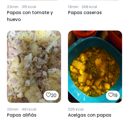
23min
·
315
kcal
13min
·
268
kcal
Papas con tomate y
Papas caseras
huevo
20
19
20min
·
461
kcal
1125
kcal
Papas aliñás
Acelgas con papas