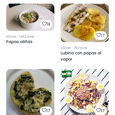
19
17
50min
·
1462
kcal
Papas aliñás
20min
·
752
kcal
Lubina con papas al
vapor
17
17