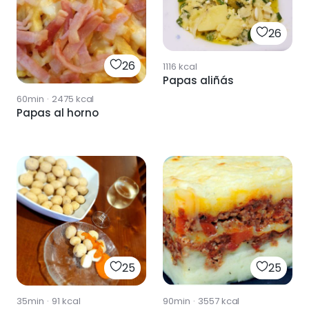
26
26
1116
kcal
Papas aliñás
60min
·
2475
kcal
Papas al horno
25
25
35min
·
91
kcal
90min
·
3557
kcal