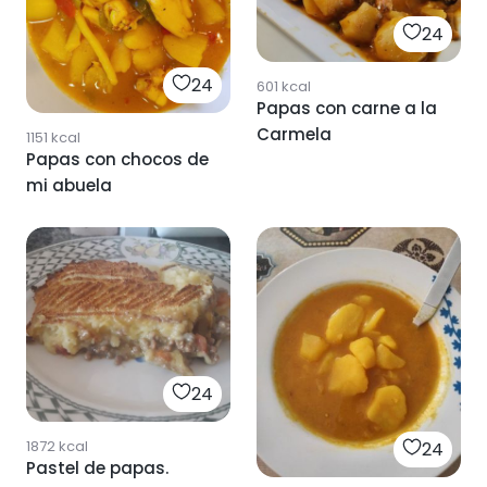
24
24
601
kcal
Papas con carne a la
Carmela
1151
kcal
Papas con chocos de
mi abuela
24
1872
kcal
24
Pastel de papas.