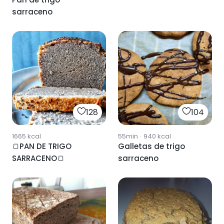
sarraceno
128
104
1665
kcal
55min
·
940
kcal
🍞PAN DE TRIGO
Galletas de trigo
SARRACENO🍞
sarraceno