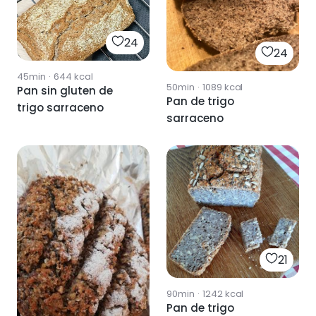
24
24
45min
·
644
kcal
50min
·
1089
kcal
Pan sin gluten de
Pan de trigo
trigo sarraceno
sarraceno
21
90min
·
1242
kcal
Pan de trigo