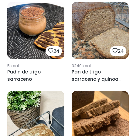
24
24
5
kcal
3240
kcal
Pudin de trigo
Pan de trigo
sarraceno
sarraceno y quinoa
sin levadura