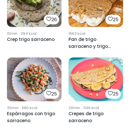
26
25
10min
·
394
kcal
1663
kcal
Crep trigo sarraceno
Pan de trigo
sarraceno y trigo
integral de espelta
25
25
30min
·
680
kcal
20min
·
1146
kcal
Espárragos con trigo
Crepes de trigo
sarraceno
sarraceno