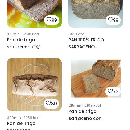
99
99
105min
·
1490
kcal
1840
kcal
Pan de trigo
PAN 100% TRIGO
sarraceno 🍞😋
SARRACENO
ESPECIADO
73
80
215min
·
2103
kcal
Pan de trigo
300min
·
1256
kcal
sarraceno con
Pan de Trigo
THERMOMIX