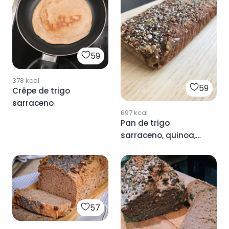
59
378
kcal
59
Crêpe de trigo
sarraceno
697
kcal
Pan de trigo
sarraceno, quinoa,
mijo y chia
57