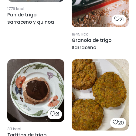
1776
kcal
Pan de trigo
21
sarraceno y quinoa
1845
kcal
Granola de trigo
Sarraceno
21
20
33
kcal
Tortitas de trigo