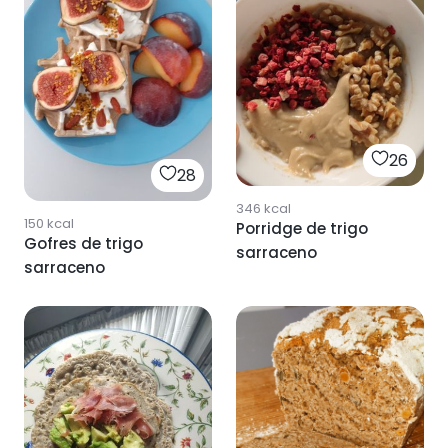
26
28
346
kcal
150
kcal
Porridge de trigo
Gofres de trigo
sarraceno
sarraceno