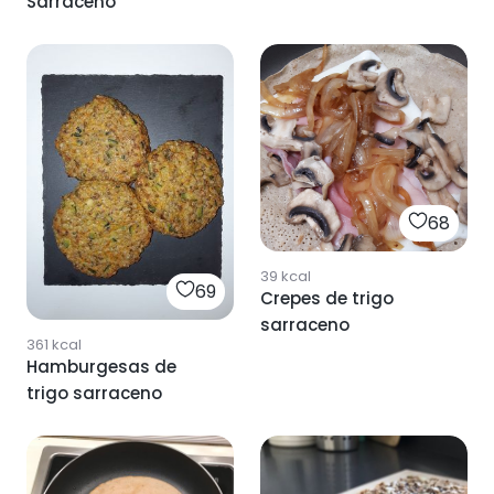
Sarraceno
68
39
kcal
69
Crepes de trigo
sarraceno
361
kcal
Hamburgesas de
trigo sarraceno