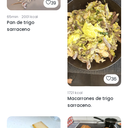
39
65min
·
2001
kcal
Pan de trigo
sarraceno
36
1721
kcal
Macarrones de trigo
sarraceno.