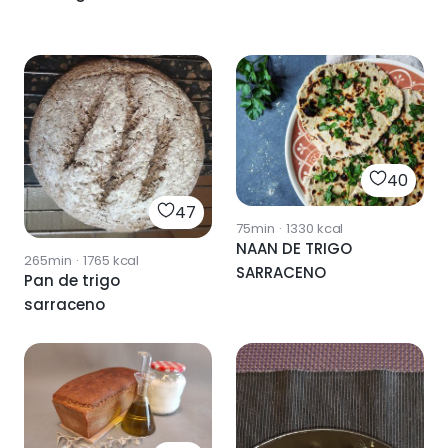
40
47
75min
·
1330
kcal
NAAN DE TRIGO
265min
·
1765
kcal
SARRACENO
Pan de trigo
sarraceno