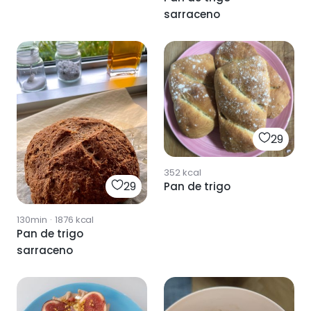
sarraceno
29
352
kcal
29
Pan de trigo
130min
·
1876
kcal
Pan de trigo
sarraceno