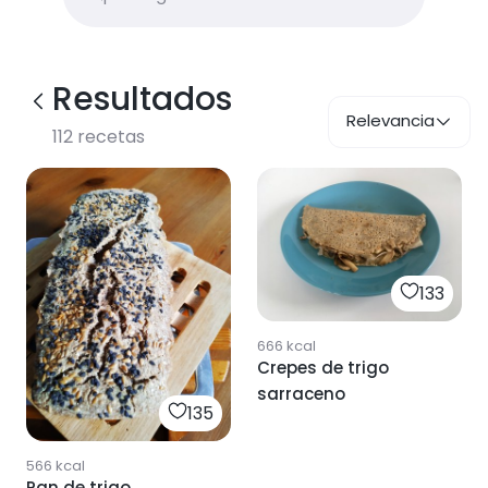
Resultados
Relevancia
112
recetas
133
666
kcal
Crepes de trigo
sarraceno
135
566
kcal
Pan de trigo