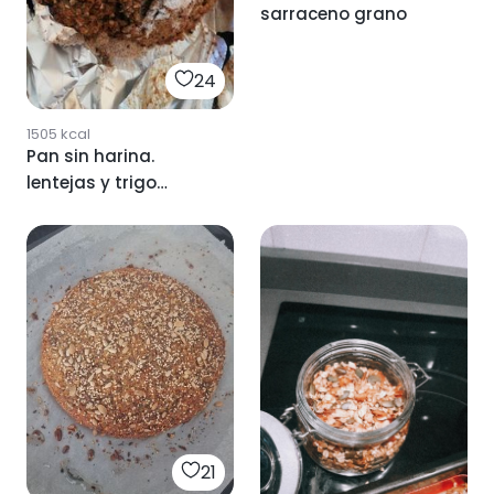
sarraceno grano
24
1505
kcal
Pan sin harina.
lentejas y trigo
sarraceno
21