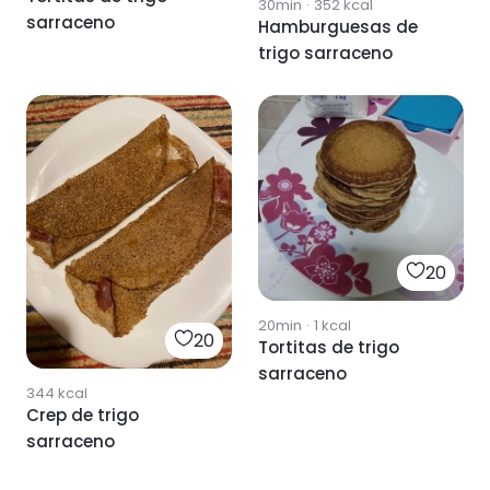
30min
·
352
kcal
sarraceno
Hamburguesas de
trigo sarraceno
20
20min
·
1
kcal
20
Tortitas de trigo
sarraceno
344
kcal
Crep de trigo
sarraceno