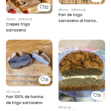
32
85min
·
1389
kcal
Pan de trigo
70min
·
449
kcal
sarraceno al horno
Crepes trigo
(sin gluten)
sarraceno
31
1727
kcal
31
Pan 100% de harina
de trigo sarraceno
1611
kcal