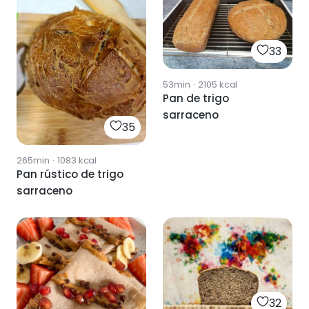
33
53min
·
2105
kcal
Pan de trigo
sarraceno
35
265min
·
1083
kcal
Pan rústico de trigo
sarraceno
32