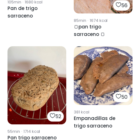
105min
·
1680
kcal
56
Pan de trigo
sarraceno
85min
·
1674
kcal
🍞pan trigo
sarraceno 🍞
50
381
kcal
52
Empanadillas de
trigo sarraceno
55min
·
1714
kcal
Pan trigo sarraceno