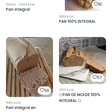
61
50min
·
3494
kcal
Pan integral
1989
kcal
PAN 100% INTEGRAL
57
2120
kcal
59
🍞PAN DE MOLDE 100%
INTEGRAL 🍞
1660
kcal
Pan integral en