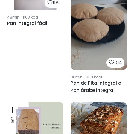
118
48min
·
1108
kcal
Pan integral fácil
104
96min
·
953
kcal
Pan de Pita integral o
Pan árabe integral