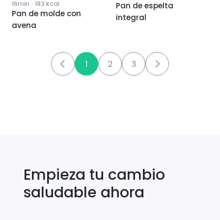
16min
·
183
kcal
Pan de espelta
Pan de molde con
integral
avena
1
2
3
Empieza tu cambio
saludable ahora