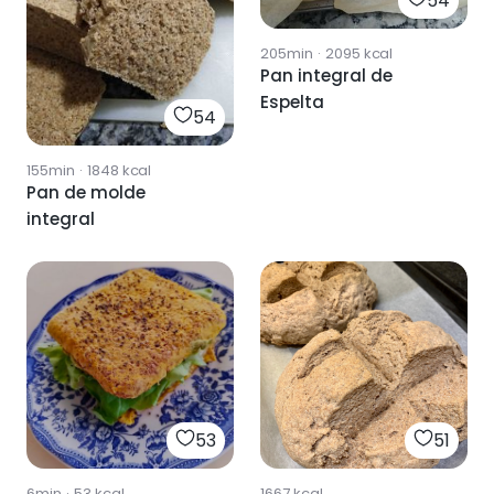
54
205min
·
2095
kcal
Pan integral de
Espelta
54
155min
·
1848
kcal
Pan de molde
integral
53
51
6min
·
53
kcal
1667
kcal