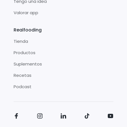
Tengo una idea
Valorar app
Realfooding
Tienda
Productos
Suplementos
Recetas
Podcast