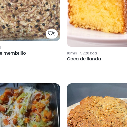
9
l
e membrillo
10min
·
5220
kcal
Coca de llanda