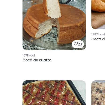
1397
kcal
Coca d
23
1071
kcal
Coca de cuarto