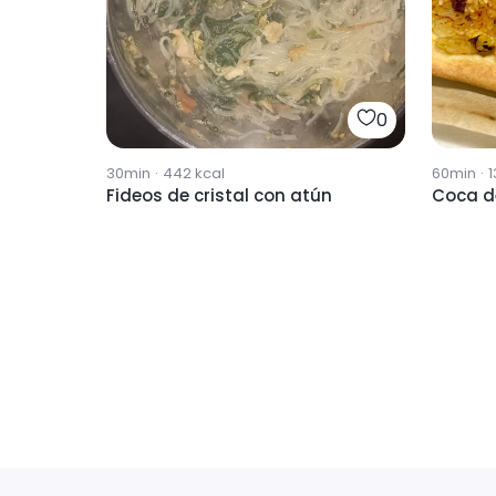
0
30min
·
442
kcal
60min
·
1
Fideos de cristal con atún
Coca d