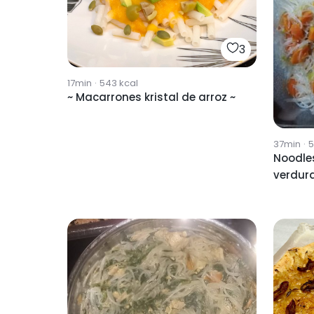
3
17min
·
543
kcal
~ Macarrones kristal de arroz ~
37min
·
5
Noodles
verdur