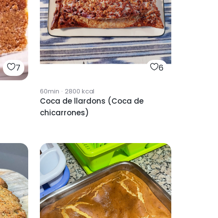
7
6
60min
·
2800
kcal
Coca de llardons (Coca de
chicarrones)