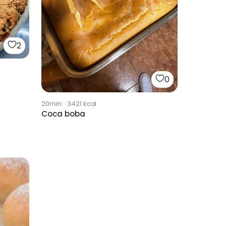
2
0
20min
·
3421
kcal
Coca boba