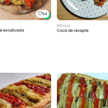
54
1015
kcal
e escalivada
Coca de recapte