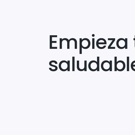
Empieza 
saludabl