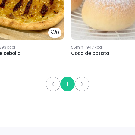
0
393
kcal
55min
·
947
kcal
e cebolla
Coca de patata
1