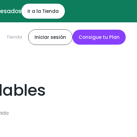
ocesados
Ir a la Tienda
S
Tienda
Iniciar sesión
Consigue tu Plan
dables
mida