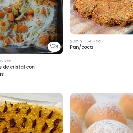
20min
·
1641
kcal
3
Pan/coca
12
kcal
 de cristal con
as