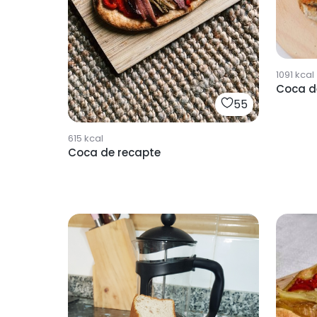
1091
kcal
Coca d
55
615
kcal
Coca de recapte