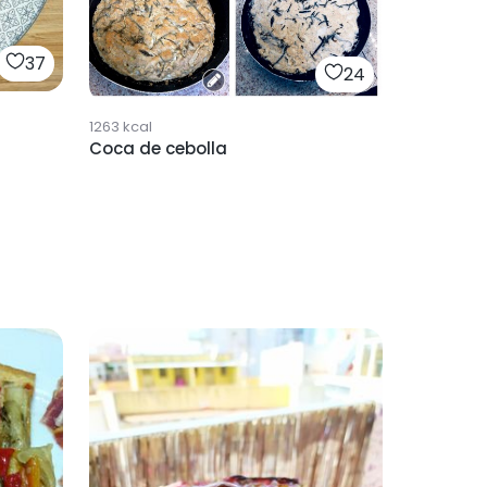
37
24
1263
kcal
Coca de cebolla