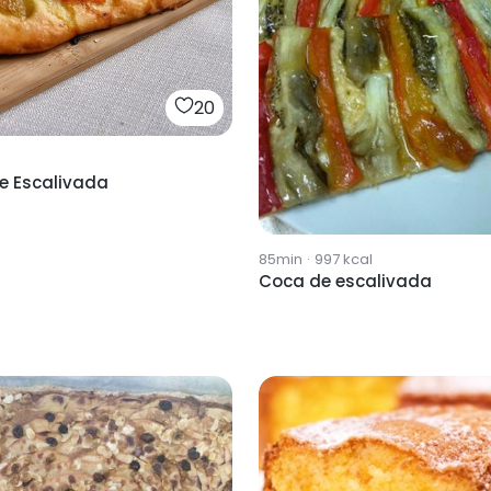
20
e Escalivada
85min
·
997
kcal
Coca de escalivada