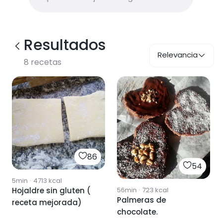
Resultados
Relevancia
8
recetas
86
54
5min
·
4713
kcal
Hojaldre sin gluten (
56min
·
723
kcal
Palmeras de
receta mejorada)
chocolate.