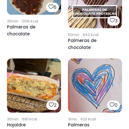
6
3
35min
·
1206
kcal
Palmeras de
chocolate
50min
·
943
kcal
Palmeras de
chocolate
2
0
30min
·
1681
kcal
3min
·
920
kcal
Hojaldre
Palmeras