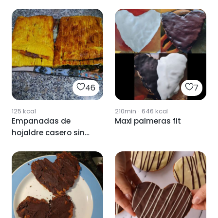
46
7
125
kcal
210min
·
646
kcal
Empanadas de
Maxi palmeras fit
hojaldre casero sin
gluten.