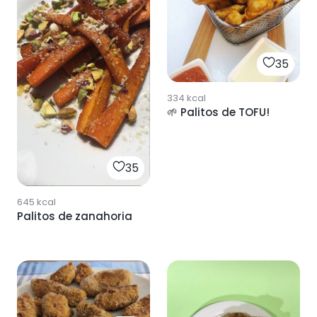
35
334
kcal
🌱 Palitos de TOFU!
35
645
kcal
Palitos de zanahoria