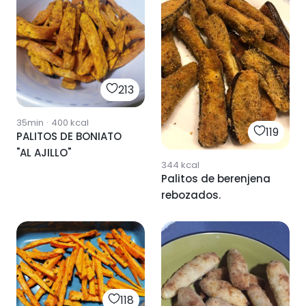
213
35min
·
400
kcal
119
PALITOS DE BONIATO
"AL AJILLO"
344
kcal
Palitos de berenjena
rebozados.
118