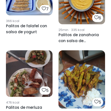
7
6
366
kcal
Palitos de falafel con
25min
·
335
kcal
salsa de yogurt
Palitos de zanahoria
con salsa de
calabaza.
5
5
476
kcal
Palitos de merluza