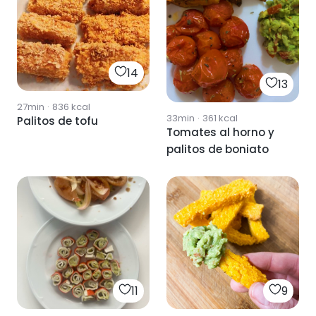
14
13
27min
·
836
kcal
33min
·
361
kcal
Palitos de tofu
Tomates al horno y
palitos de boniato
11
9