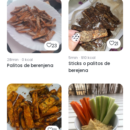
21
23
5min
·
910
kcal
28min
·
0
kcal
Sticks o palitos de
Palitos de berenjena
berejena