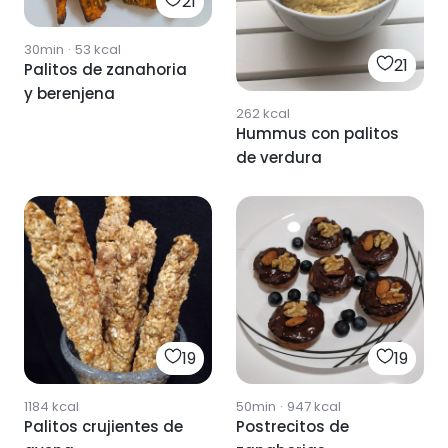
21
30min
·
53
kcal
21
Palitos de zanahoria
y berenjena
262
kcal
Hummus con palitos
de verdura
19
19
1184
kcal
50min
·
947
kcal
Palitos crujientes de
Postrecitos de