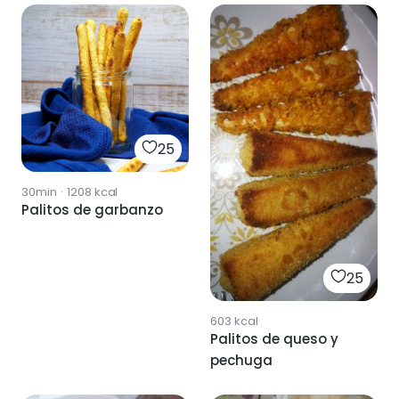
25
30min
·
1208
kcal
Palitos de garbanzo
25
603
kcal
Palitos de queso y
pechuga