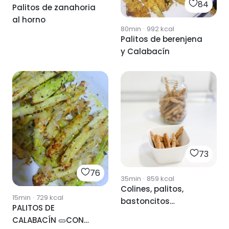
84
Palitos de zanahoria
al horno
80min
·
992
kcal
Palitos de berenjena
y Calabacín
73
76
35min
·
859
kcal
Colines, palitos,
15min
·
729
kcal
bastoncitos
PALITOS DE
integrales
CALABACÍN 🥒CON