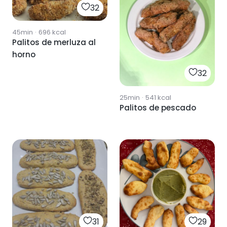
32
45min
·
696
kcal
Palitos de merluza al
horno
32
25min
·
541
kcal
Palitos de pescado
31
29