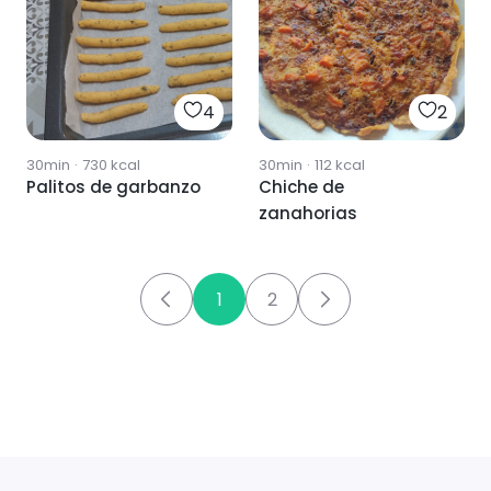
4
2
30min
·
730
kcal
30min
·
112
kcal
Palitos de garbanzo
Chiche de
zanahorias
1
2