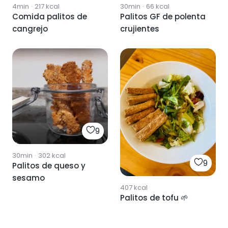
4min
·
217
kcal
30min
·
66
kcal
Comida palitos de
Palitos GF de polenta
cangrejo
crujientes
9
30min
·
302
kcal
9
Palitos de queso y
sesamo
407
kcal
Palitos de tofu 🌱