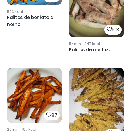
523
kcal
Palitos de boniato al
horno
108
54min
·
847
kcal
Palitos de merluza
87
20min
·
197
kcal