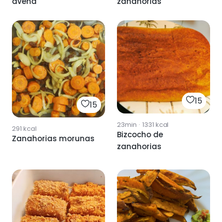
avena
zanahorias
15
15
23min
·
1331
kcal
291
kcal
Bizcocho de
Zanahorias morunas
zanahorias