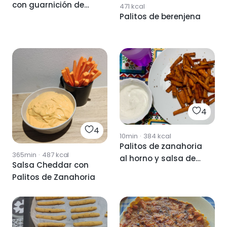
con guarnición de
471
kcal
Palitos de berenjena
verdura
4
4
10min
·
384
kcal
Palitos de zanahoria
365min
·
487
kcal
al horno y salsa de
Salsa Cheddar con
yogur
Palitos de Zanahoria