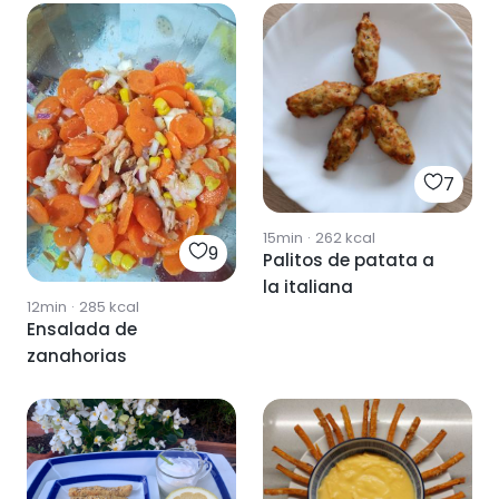
7
15min
·
262
kcal
9
Palitos de patata a
la italiana
12min
·
285
kcal
Ensalada de
zanahorias