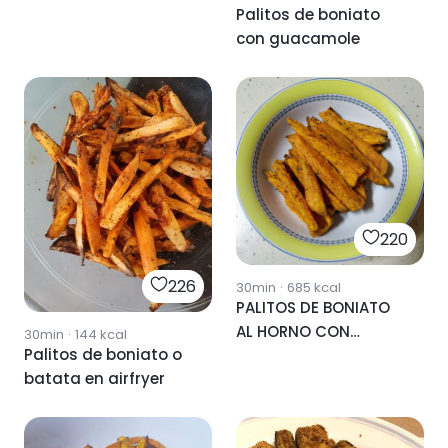
Palitos de boniato
con guacamole
220
226
30min
·
685
kcal
PALITOS DE BONIATO
AL HORNO CON
30min
·
144
kcal
Palitos de boniato o
ESPECIAS
batata en airfryer