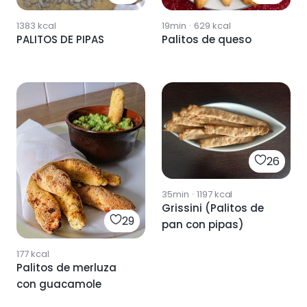
1383
kcal
19min
·
629
kcal
PALITOS DE PIPAS
Palitos de queso
26
35min
·
1197
kcal
Grissini (Palitos de
29
pan con pipas)
177
kcal
Palitos de merluza
con guacamole