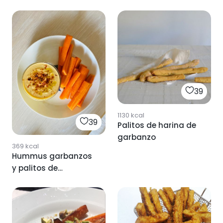
PARMESANO 🧀
39
1130
kcal
39
Palitos de harina de
garbanzo
369
kcal
Hummus garbanzos
y palitos de
zanahoria