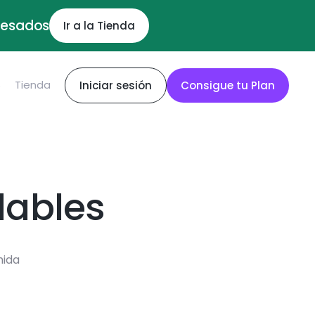
ocesados
Ir a la Tienda
S
Tienda
Iniciar sesión
Consigue tu Plan
dables
mida