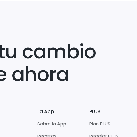
tu cambio
e ahora
La App
PLUS
Sobre la App
Plan PLUS
Recetas
Regalar PLUS