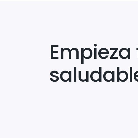
Empieza 
saludabl