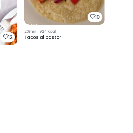
10
20min
·
924
kcal
12
Tacos al pastor