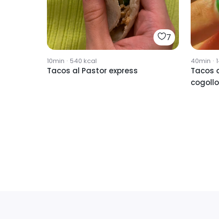
7
10min
·
540
kcal
40min
·
Tacos al Pastor express
Tacos al pa
cogollo