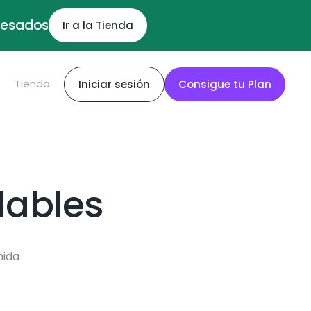
ocesados
Ir a la Tienda
S
Tienda
Iniciar sesión
Consigue tu Plan
dables
mida