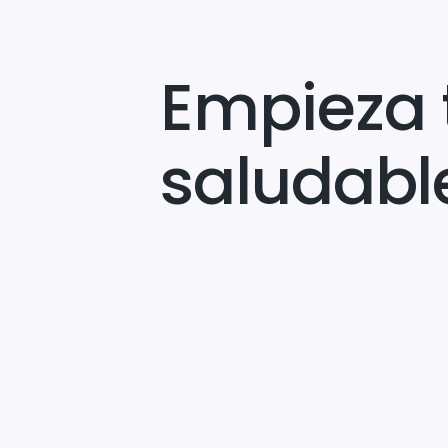
Empieza 
saludabl