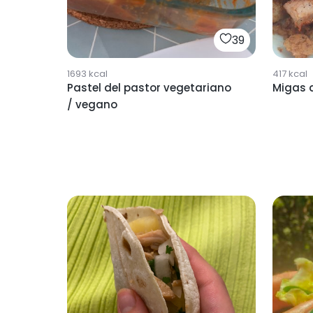
39
1693
kcal
417
kcal
Pastel del pastor vegetariano
Migas d
/ vegano