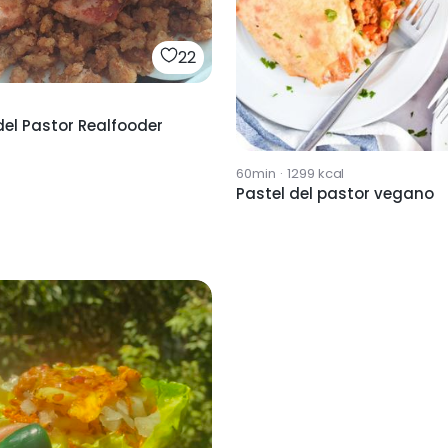
22
el Pastor Realfooder
60min
·
1299
kcal
Pastel del pastor vegano