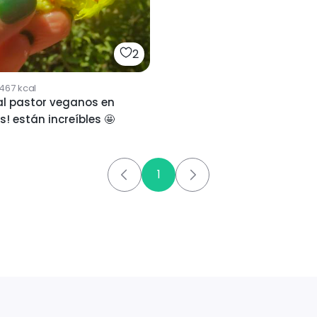
2
1467
kcal
stor veganos en
s! están increíbles 🤩
1