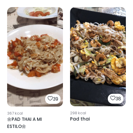
38
39
298
kcal
367
kcal
Pad thai
🌼PAD THAI A MI
ESTILO🌼