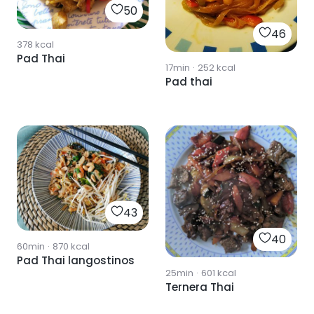
50
46
378
kcal
Pad Thai
17min
·
252
kcal
Pad thai
43
40
60min
·
870
kcal
Pad Thai langostinos
25min
·
601
kcal
Ternera Thai