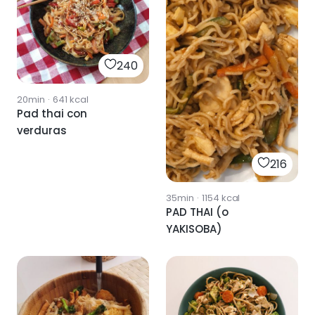
240
20min
·
641
kcal
Pad thai con
verduras
216
35min
·
1154
kcal
PAD THAI (o
YAKISOBA)