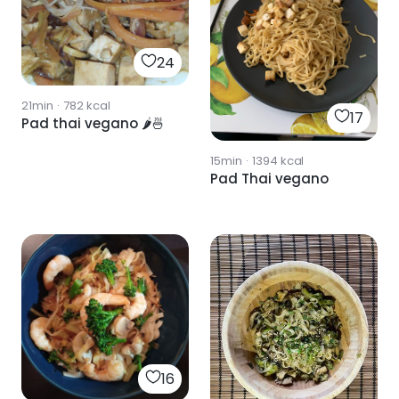
24
21min
·
782
kcal
17
Pad thai vegano 🌶️🍜
15min
·
1394
kcal
Pad Thai vegano
16