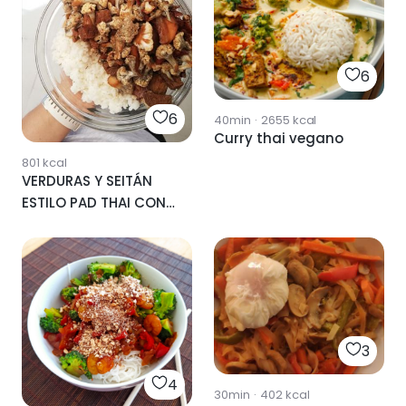
6
6
40min
·
2655
kcal
Curry thai vegano
801
kcal
VERDURAS Y SEITÁN
ESTILO PAD THAI CON
ARROZ 🥡
3
4
30min
·
402
kcal