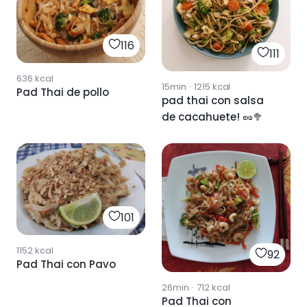
116
111
636
kcal
15min
·
1215
kcal
Pad Thai de pollo
pad thai con salsa
de cacahuete! 🥜🥦
101
1152
kcal
92
Pad Thai con Pavo
26min
·
712
kcal
Pad Thai con