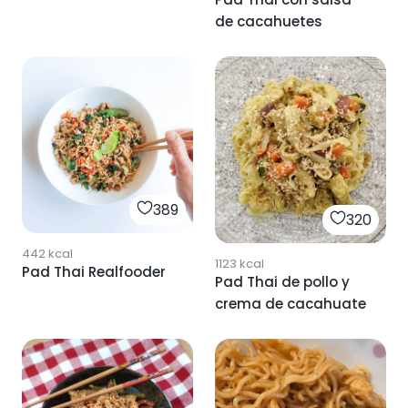
de cacahuetes
389
320
442
kcal
1123
kcal
Pad Thai Realfooder
Pad Thai de pollo y
crema de cacahuate