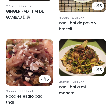
15
27min
·
337
kcal
GINGER PAD THAI DE
GAMBAS 💥🍜
35min
·
450
kcal
Pad Thai de pavo y
brocoli
15
15
45min
·
503
kcal
Pad Thai a mi
35min
·
1823
kcal
manera
Noodles estilo pad
thai