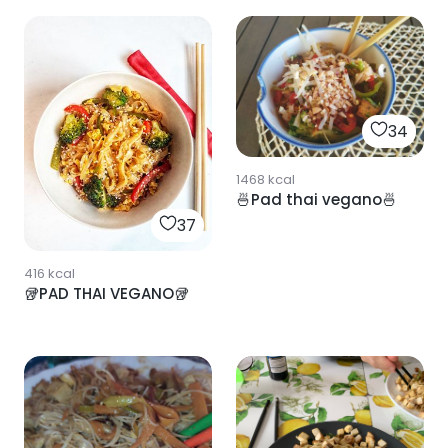
34
1468
kcal
🍜Pad thai vegano🍜
37
416
kcal
🥡PAD THAI VEGANO🥡