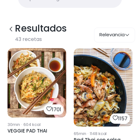
Resultados
Relevancia
43
recetas
1701
1157
30min
·
604
kcal
VEGGIE PAD THAI
65min
·
1148
kcal
Pad Thai con salsa