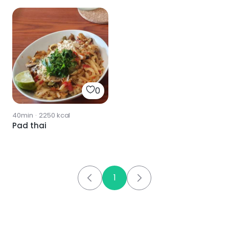
0
40min
·
2250
kcal
Pad thai
1