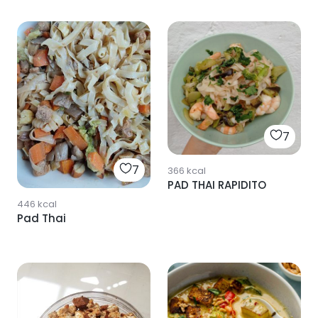
7
7
366
kcal
PAD THAI RAPIDITO
446
kcal
Pad Thai