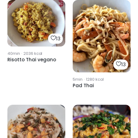
13
40min
·
2036
kcal
Risotto Thai vegano
13
5min
·
1280
kcal
Pad Thai