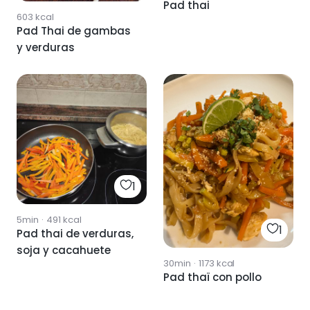
Pad thai
603
kcal
Pad Thai de gambas
y verduras
1
5min
·
491
kcal
1
Pad thai de verduras,
soja y cacahuete
30min
·
1173
kcal
Pad thaï con pollo