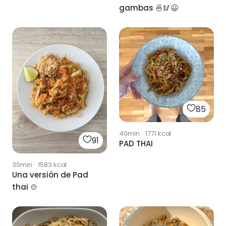
gambas 🍜🥢😃
85
40min
·
1771
kcal
91
PAD THAI
30min
·
1583
kcal
Una versión de Pad
thai 🍲