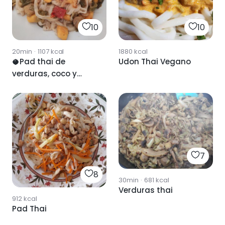
10
10
20min
·
1107
kcal
1880
kcal
🥥Pad thai de
Udon Thai Vegano
verduras, coco y
mango🥭
7
8
30min
·
681
kcal
Verduras thai
912
kcal
Pad Thai