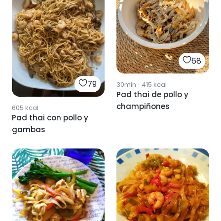
68
79
30min
·
415
kcal
Pad thai de pollo y
champiñones
605
kcal
Pad thai con pollo y
gambas