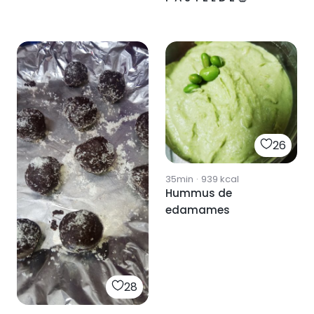
26
35min
·
939
kcal
Hummus de
edamames
28