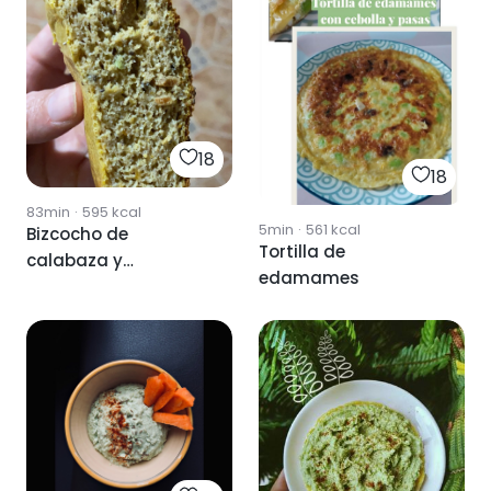
18
18
83min
·
595
kcal
5min
·
561
kcal
Bizcocho de
Tortilla de
calabaza y
edamames
edamame