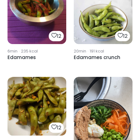
12
12
6min
·
235
kcal
20min
·
191
kcal
Edamames
Edamames crunch
12