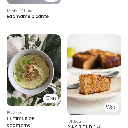
12min
·
101
kcal
Edamame picante
36
30
1696
kcal
Hummus de
1311
kcal
edamame
P A S T E L D E 🍎