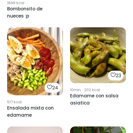
1898
kcal
Bombonsito de
nueces :p
23
24
10min
·
202
kcal
Edamame con salsa
517
kcal
asiatica
Ensalada mixta con
edamame