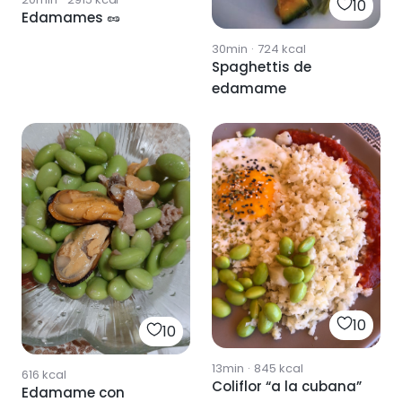
10
Edamames 🥜
30min
·
724
kcal
Spaghettis de
edamame
10
10
13min
·
845
kcal
616
kcal
Coliflor “a la cubana”
Edamame con