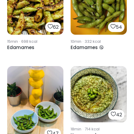
62
54
15min
·
698
kcal
10min
·
332
kcal
Edamames
Edamames 🤤
42
18min
·
714
kcal
47