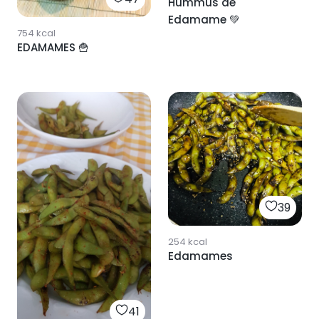
Hummus de
Edamame 💚
754
kcal
EDAMAMES 🍟
39
254
kcal
Edamames
41