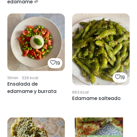
edamame 🌱
19
19
10min
·
326
kcal
Ensalada de
edamame y burrata
663
kcal
Edamame salteado