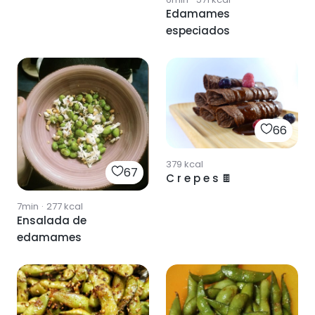
edamame
Edamames
especiados
66
379
kcal
67
C r e p e s 🍫
7min
·
277
kcal
Ensalada de
edamames