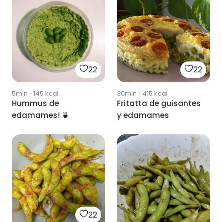
22
22
5min
·
145
kcal
30min
·
415
kcal
Hummus de
Fritatta de guisantes
edamames! 🍵
y edamames
22