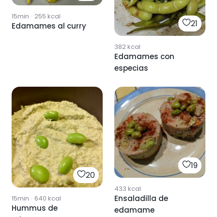
15min
·
255
kcal
21
Edamames al curry
382
kcal
Edamames con
especias
19
20
433
kcal
Ensaladilla de
15min
·
640
kcal
Hummus de
edamame