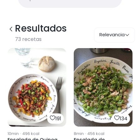
Resultados
Relevancia
73
recetas
191
134
10min
·
496
kcal
8min
·
456
kcal
Ensalada de Quinoa
Ensalada de