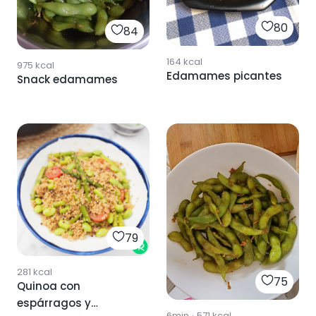
80
84
164
kcal
975
kcal
Edamames picantes
Snack edamames
79
281
kcal
75
Quinoa con
espárragos y
6min
·
571
kcal