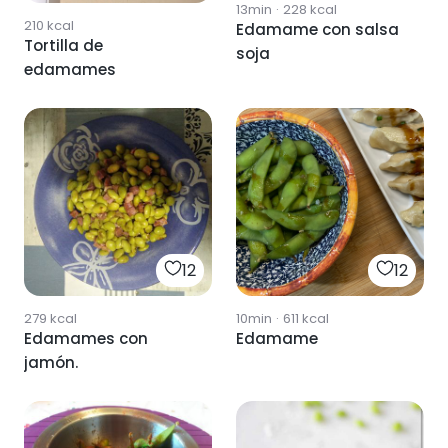
13min
·
228
kcal
210
kcal
Edamame con salsa
Tortilla de
soja
edamames
12
12
279
kcal
10min
·
611
kcal
Edamames con
Edamame
jamón.