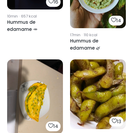
16
10min
·
657
kcal
14
Hummus de
edamame 🥕
17min
·
110
kcal
Hummus de
edamame 🌿
13
14