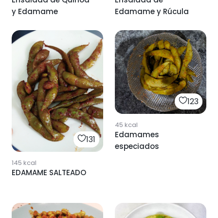
y Edamame
Edamame y Rúcula
123
45
kcal
Edamames
131
especiados
145
kcal
EDAMAME SALTEADO