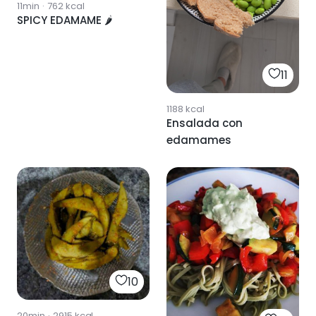
11min
·
762
kcal
SPICY EDAMAME 🌶
11
1188
kcal
Ensalada con
edamames
10
20min
·
2915
kcal