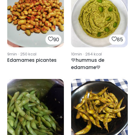
90
85
9min
·
250
kcal
10min
·
264
kcal
Edamames picantes
💚hummus de
edamame💚