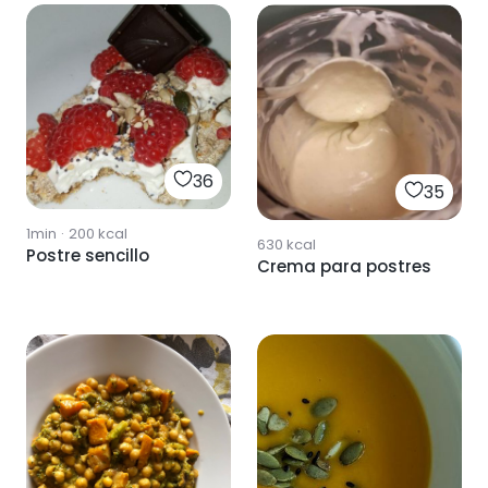
36
35
1min
·
200
kcal
630
kcal
Postre sencillo
Crema para postres