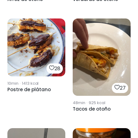
28
10min
·
1413
kcal
27
Postre de plátano
48min
·
925
kcal
Tacos de otoño