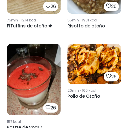
26
26
75min
·
1214
kcal
55min
·
1931
kcal
FITuffins de otoño 🍁
Risotto de otoño
26
20min
·
160
kcal
Pollo de Otoño
26
157
kcal
Postre de yogur