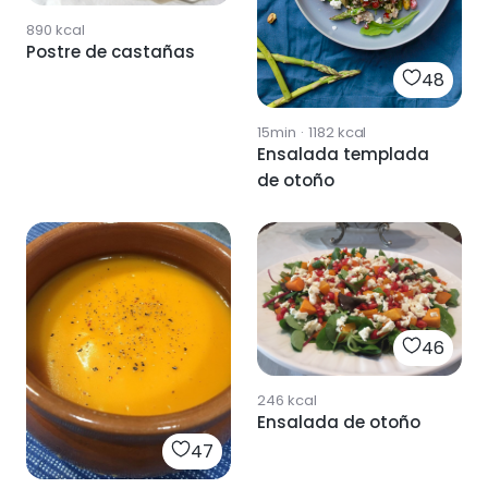
890
kcal
Postre de castañas
48
15min
·
1182
kcal
Ensalada templada
de otoño
46
246
kcal
Ensalada de otoño
47