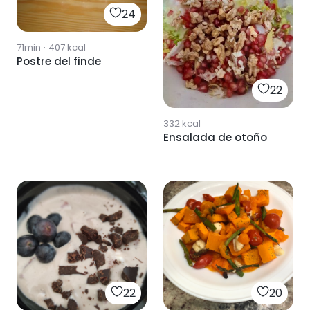
24
71min
·
407
kcal
Postre del finde
22
332
kcal
Ensalada de otoño
22
20