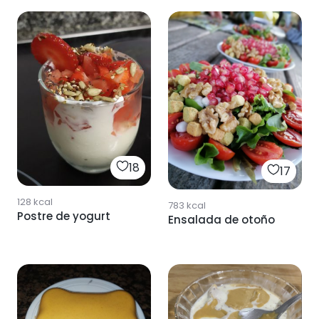
18
17
128
kcal
783
kcal
Postre de yogurt
Ensalada de otoño