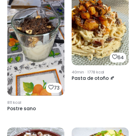
64
40min
·
1778
kcal
Pasta de otoño 🍂
73
811
kcal
Postre sano