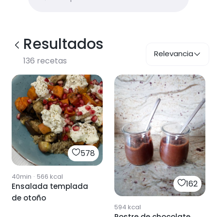
Resultados
Relevancia
136
recetas
578
40min
·
566
kcal
162
Ensalada templada
de otoño
594
kcal
Postre de chocolate