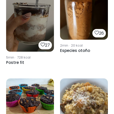
26
27
2min
·
20
kcal
Especies otoño
5min
·
728
kcal
Postre fit