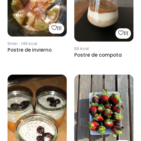
111
111
5min
·
146
kcal
55
kcal
Postre de invierno
Postre de compota