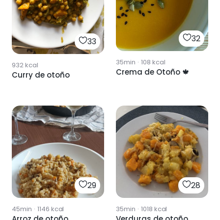
32
33
35min
·
108
kcal
932
kcal
Crema de Otoño 🍁
Curry de otoño
29
28
45min
·
1146
kcal
35min
·
1018
kcal
Arroz de otoño
Verduras de otoño