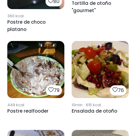
80
Tortilla de otoño
"gourmet"
360
kcal
Postre de choco
platano
79
76
449
kcal
10min
·
615
kcal
Postre realfooder
Ensalada de otoño