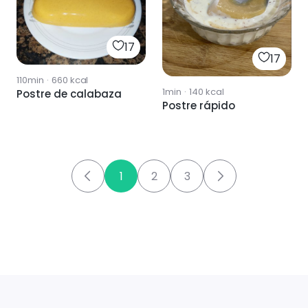
17
17
110min
·
660
kcal
1min
·
140
kcal
Postre de calabaza
Postre rápido
1
2
3