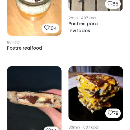
85
2min
·
407
kcal
Postres para
104
invitados
86
kcal
Postre realfood
79
30min
·
637
kcal