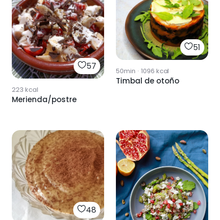
51
57
50min
·
1096
kcal
Timbal de otoño
223
kcal
Merienda/postre
48