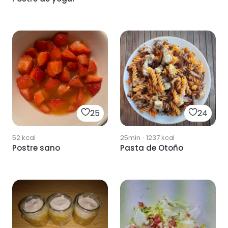
25
24
52
kcal
25min
·
1237
kcal
Postre sano
Pasta de Otoño