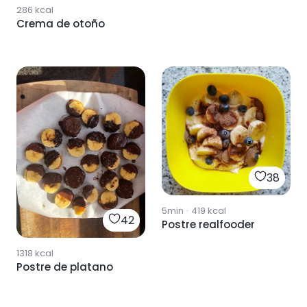
286
kcal
Crema de otoño
38
5min
·
419
kcal
42
Postre realfooder
1318
kcal
Postre de platano