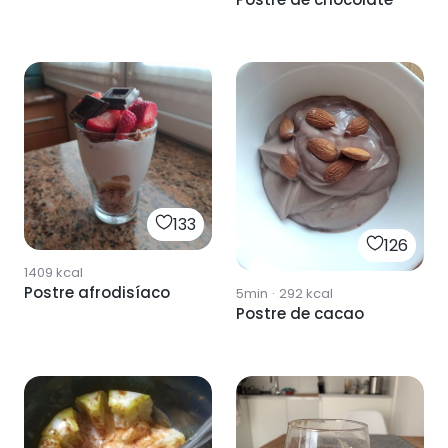
133
126
1409
kcal
Postre afrodisíaco
5min
·
292
kcal
Postre de cacao