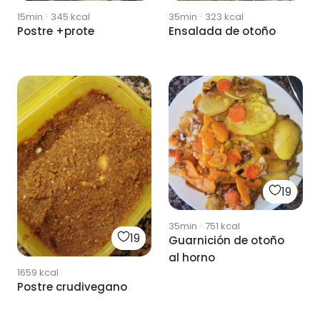
15min
·
345
kcal
35min
·
323
kcal
Postre +prote
Ensalada de otoño
19
35min
·
751
kcal
19
Guarnición de otoño
al horno
1659
kcal
Postre crudivegano