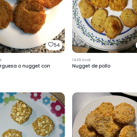
54
l
1445
kcal
guesa o nugget con
Nugget de pollo