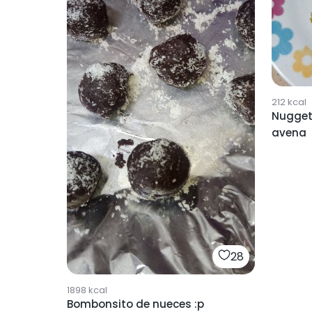
212
kcal
Nugget
avena
28
1898
kcal
Bombonsito de nueces :p