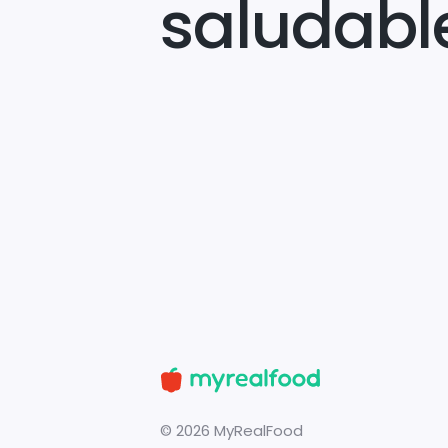
saludabl
©
2026
MyRealFood