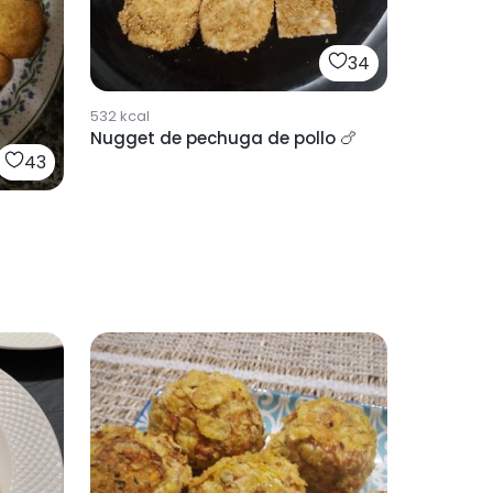
34
532
kcal
Nugget de pechuga de pollo 🍗
43