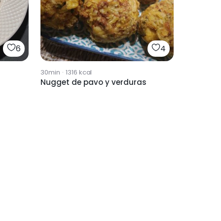
6
4
30min
·
1316
kcal
Nugget de pavo y verduras