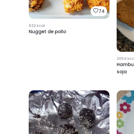
74
632
kcal
Nugget de pollo
2054
kca
Hambur
soja