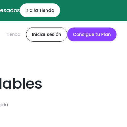
ocesados
Ir a la Tienda
S
Tienda
Iniciar sesión
Consigue tu Plan
dables
mida