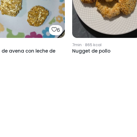
6
7min
·
865
kcal
 de avena con leche de
Nugget de pollo