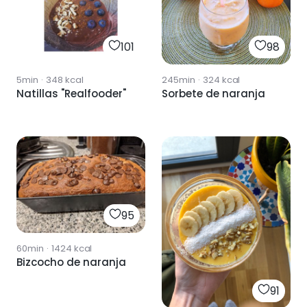
101
98
5min
·
348
kcal
245min
·
324
kcal
Natillas "Realfooder"
Sorbete de naranja
95
60min
·
1424
kcal
Bizcocho de naranja
91