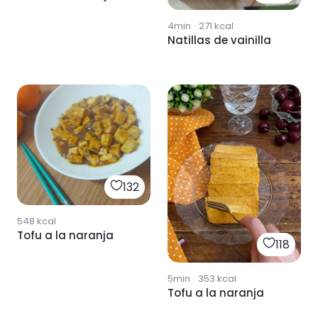
4min
·
271
kcal
Natillas de vainilla
132
548
kcal
Tofu a la naranja
118
5min
·
353
kcal
Tofu a la naranja