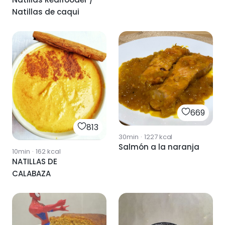
Natillas de caqui
669
813
30min
·
1227
kcal
Salmón a la naranja
10min
·
162
kcal
NATILLAS DE
CALABAZA