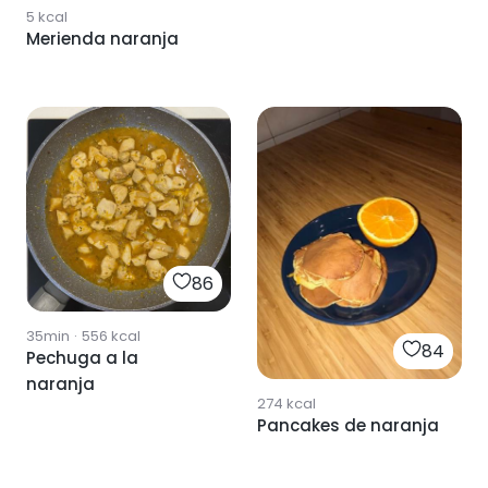
5
kcal
Merienda naranja
86
35min
·
556
kcal
84
Pechuga a la
naranja
274
kcal
Pancakes de naranja