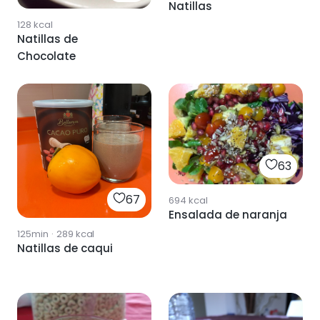
Natillas
128
kcal
Natillas de
Chocolate
63
67
694
kcal
Ensalada de naranja
125min
·
289
kcal
Natillas de caqui