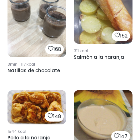
152
168
311
kcal
Salmón a la naranja
3min
·
117
kcal
Natillas de chocolate
148
1544
kcal
147
Pollo a la naranja