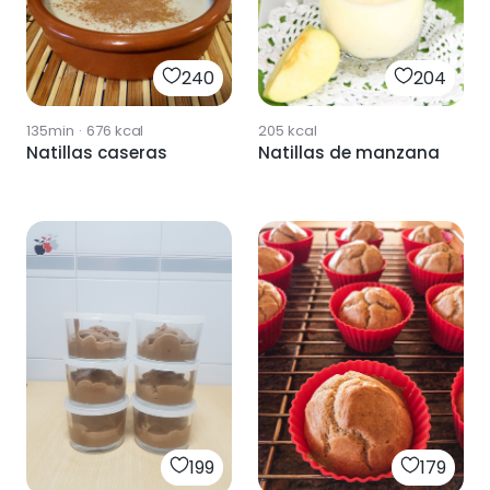
240
204
135min
·
676
kcal
205
kcal
Natillas caseras
Natillas de manzana
199
179