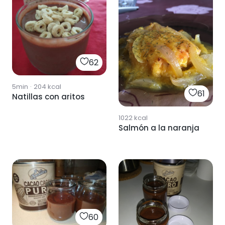
62
5min
·
204
kcal
61
Natillas con aritos
1022
kcal
Salmón a la naranja
60