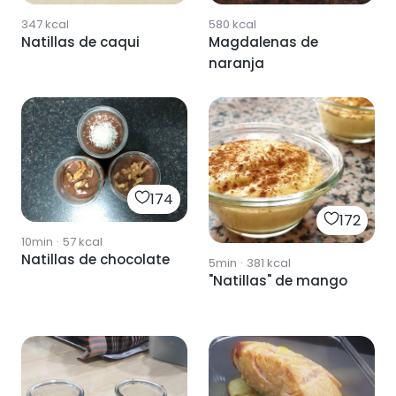
347
kcal
580
kcal
Natillas de caqui
Magdalenas de
naranja
174
172
10min
·
57
kcal
Natillas de chocolate
5min
·
381
kcal
"Natillas" de mango