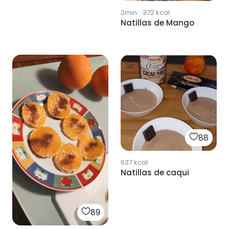
2min
·
372
kcal
Natillas de Mango
88
637
kcal
Natillas de caqui
89