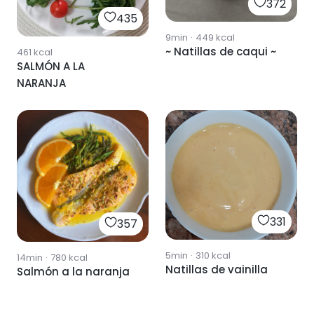
372
435
9min
·
449
kcal
~ Natillas de caqui ~
461
kcal
SALMÓN A LA
NARANJA
331
357
5min
·
310
kcal
14min
·
780
kcal
Natillas de vainilla
Salmón a la naranja