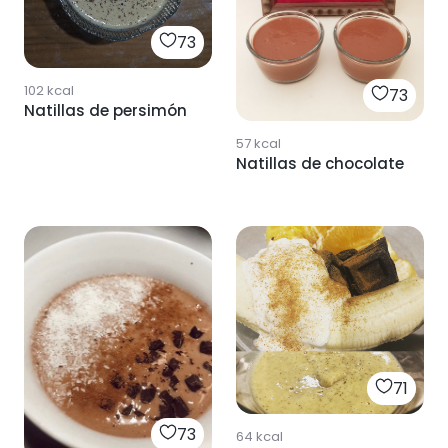
73
102
kcal
73
Natillas de persimón
57
kcal
Natillas de chocolate
71
73
64
kcal