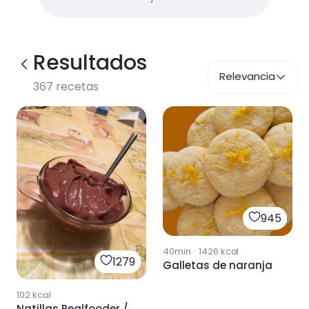
Resultados
Relevancia
367
recetas
945
40min
·
1426
kcal
1279
Galletas de naranja
102
kcal
Natillas Realfooder /