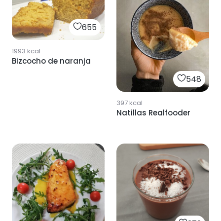
655
1993
kcal
Bizcocho de naranja
548
397
kcal
Natillas Realfooder