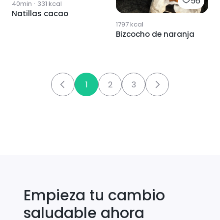
56
40min
·
331
kcal
Natillas cacao
1797
kcal
Bizcocho de naranja
1
2
3
Empieza tu cambio
saludable ahora