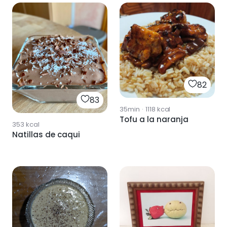
82
83
35min
·
1118
kcal
Tofu a la naranja
353
kcal
Natillas de caqui