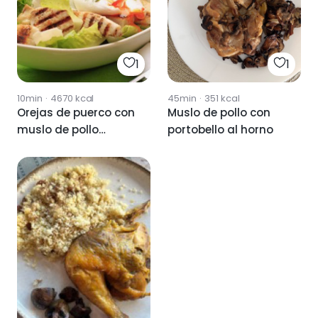
1
1
10min
·
4670
kcal
45min
·
351
kcal
Orejas de puerco con
Muslo de pollo con
muslo de pollo
portobello al horno
ymostasa