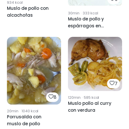
934
kcal
Muslo de pollo con
30min
·
333
kcal
alcachofas
Muslo de pollo y
espárragos en
airfryer
7
8
120min
·
585
kcal
Muslo pollo al curry
con verdura
20min
·
1040
kcal
Porrusalda con
muslo de pollo