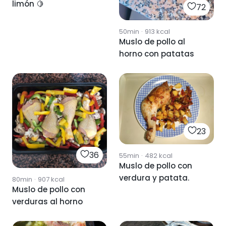
limón 🍋
72
50min
·
913
kcal
Muslo de pollo al
horno con patatas
23
36
55min
·
482
kcal
Muslo de pollo con
verdura y patata.
80min
·
907
kcal
Muslo de pollo con
verduras al horno