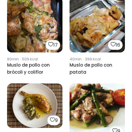
17
16
80min
·
509
kcal
40min
·
399
kcal
Muslo de pollo con
Muslo de pollo con
brócoli y coliflor
patata
9
9