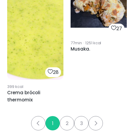
27
77min
·
1251
kcal
Musaka.
28
399
kcal
Crema brócoli
thermomix
1
2
3