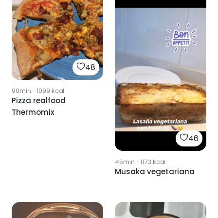
48
90min
·
1099
kcal
Pizza realfood
Thermomix
46
45min
·
1173
kcal
Musaka vegetariana