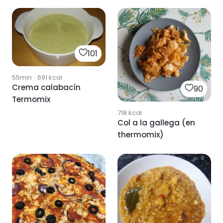
101
55min
·
691
kcal
Crema calabacín
90
Termomix
718
kcal
Col a la gallega (en
thermomix)