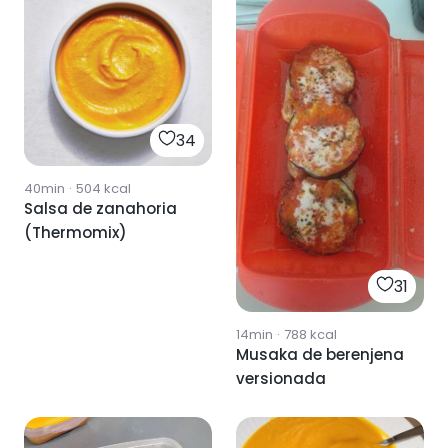
34
40min
·
504
kcal
Salsa de zanahoria
(Thermomix)
31
14min
·
788
kcal
Musaka de berenjena
versionada