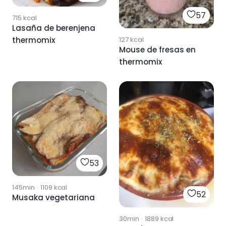
57
715
kcal
Lasaña de berenjena
127
kcal
thermomix
Mouse de fresas en
thermomix
53
145min
·
1109
kcal
52
Musaka vegetariana
30min
·
1889
kcal