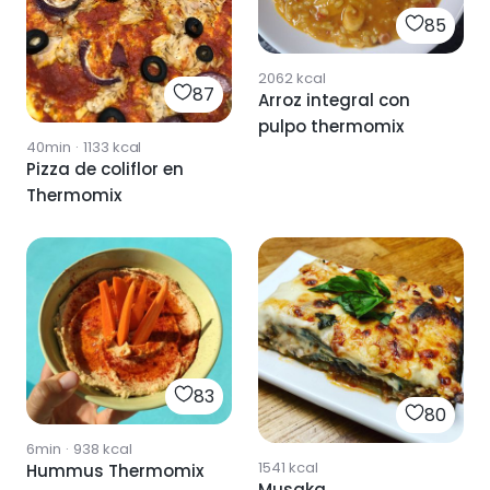
85
2062
kcal
87
Arroz integral con
pulpo thermomix
40min
·
1133
kcal
Pizza de coliflor en
Thermomix
83
80
6min
·
938
kcal
1541
kcal
Hummus Thermomix
Musaka