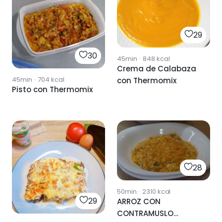
29
30
45min
·
848
kcal
Crema de Calabaza
45min
·
704
kcal
con Thermomix
Pisto con Thermomix
28
50min
·
2310
kcal
29
ARROZ CON
CONTRAMUSLO