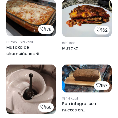
178
162
65min
·
621
kcal
689
kcal
Musaka de
Musaka
champiñones 🍄
157
1844
kcal
Pan integral con
160
nueces en
Thermomix