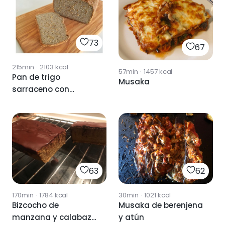
73
67
215min
·
2103
kcal
57min
·
1457
kcal
Pan de trigo
Musaka
sarraceno con
THERMOMIX
63
62
170min
·
1784
kcal
30min
·
1021
kcal
Bizcocho de
Musaka de berenjena
manzana y calabaza
y atún