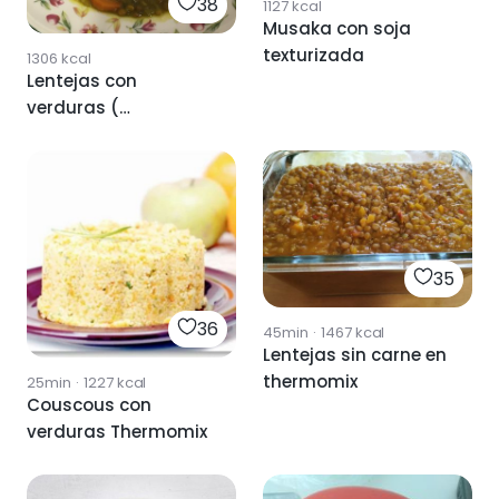
38
1127
kcal
Musaka con soja
texturizada
1306
kcal
Lentejas con
verduras (
Thermomix )
35
36
45min
·
1467
kcal
Lentejas sin carne en
thermomix
25min
·
1227
kcal
Couscous con
verduras Thermomix