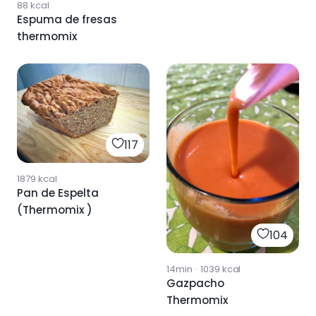
88
kcal
Espuma de fresas
thermomix
117
1879
kcal
Pan de Espelta
(Thermomix )
104
14min
·
1039
kcal
Gazpacho
Thermomix