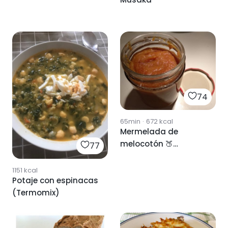
74
65min
·
672
kcal
Mermelada de
melocotón 🍑
77
(Thermomix)
1151
kcal
Potaje con espinacas
(Termomix)