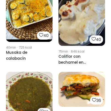
40
40
40min
·
725
kcal
75min
·
846
kcal
Musaka de
Coliflor con
calabacín
bechamel en
Thermomix
36