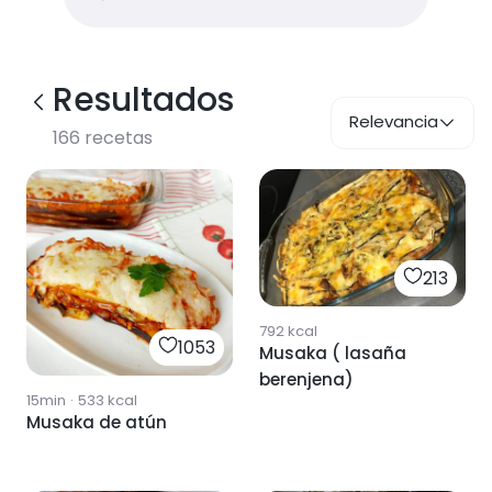
Resultados
Relevancia
166
recetas
213
792
kcal
1053
Musaka ( lasaña
berenjena)
15min
·
533
kcal
Musaka de atún