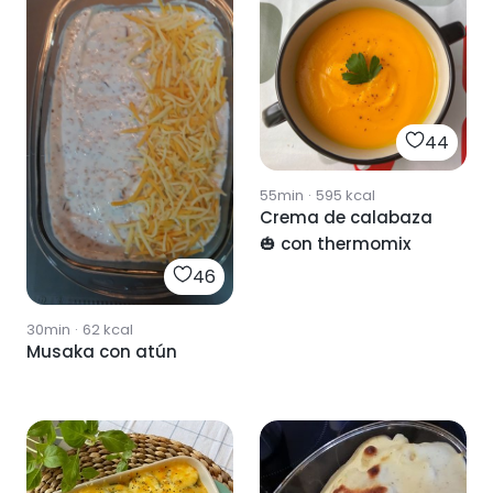
44
55min
·
595
kcal
Crema de calabaza
🎃 con thermomix
46
30min
·
62
kcal
Musaka con atún