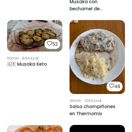
Musaka con
bechamel de
calabacin
52
50min
·
844
kcal
🇬🇷 Musaka Keto
49
30min
·
1293
kcal
Salsa champiñones
en Thermomix