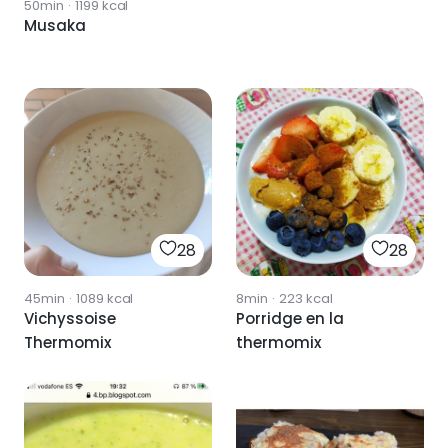
50min
·
1199
kcal
TERMOMIX
Musaka
28
28
45min
·
1089
kcal
8min
·
223
kcal
Vichyssoise
Porridge en la
Thermomix
thermomix