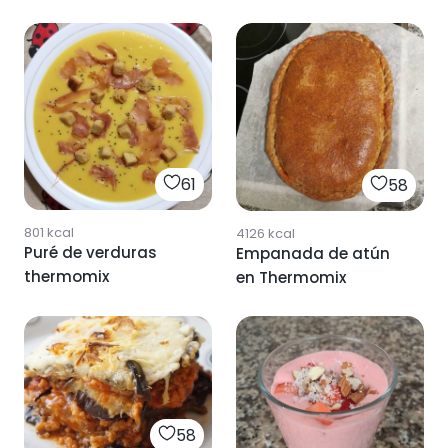
thermomix
61
58
801
kcal
4126
kcal
Puré de verduras
Empanada de atún
thermomix
en Thermomix
58