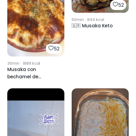
52
50min
·
844
kcal
🇬🇷 Musaka Keto
52
30min
·
1889
kcal
Musaka con
bechamel de
calabacin