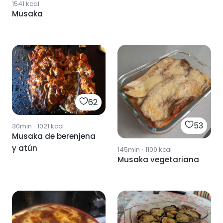
1541
kcal
Musaka
62
53
30min
·
1021
kcal
Musaka de berenjena
y atún
145min
·
1109
kcal
Musaka vegetariana