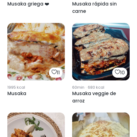
Musaka griega ❤️
Musaka rápida sin
carne
11
10
1995
kcal
60min
·
680
kcal
Musaka
Musaka veggie de
arroz