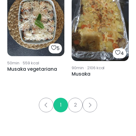
5
4
50min
·
559
kcal
90min
·
2106
kcal
Musaka vegetariana
Musaka
1
2