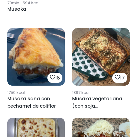
70min
·
594
kcal
Musaka
18
17
1750
kcal
1397
kcal
Musaka sana con
Musaka vegetariana
bechamel de coliflor
(con soja
texturizada)