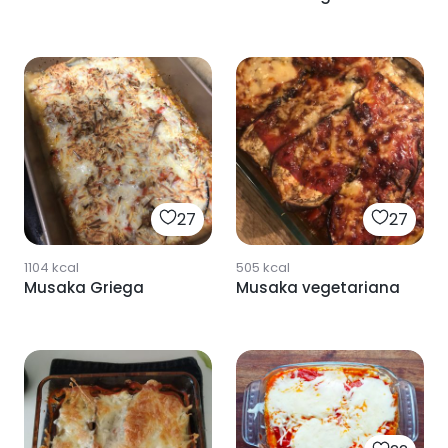
27
27
1104
kcal
505
kcal
Musaka Griega
Musaka vegetariana