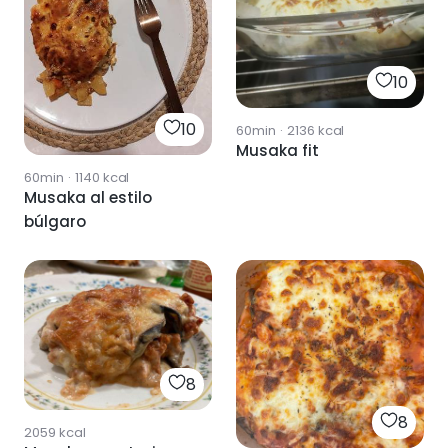
10
10
60min
·
2136
kcal
Musaka fit
60min
·
1140
kcal
Musaka al estilo
búlgaro
8
8
2059
kcal