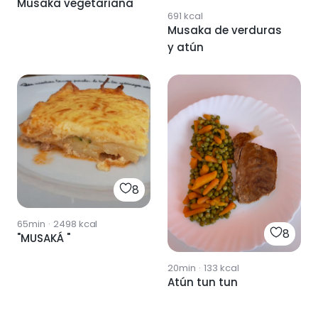
Musaka vegetariana
691
kcal
Musaka de verduras
y atún
8
65min
·
2498
kcal
8
"MUSAKÁ "
20min
·
133
kcal
Atún tun tun