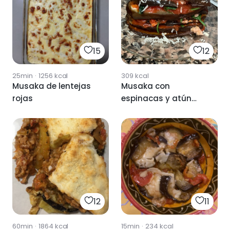
15
12
25min
·
1256
kcal
309
kcal
Musaka de lentejas
Musaka con
rojas
espinacas y atún
(sin horno)
12
11
60min
·
1864
kcal
15min
·
234
kcal