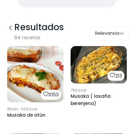
Resultados
Relevancia
64
recetas
213
792
kcal
1053
Musaka ( lasaña
berenjena)
15min
·
533
kcal
Musaka de atún