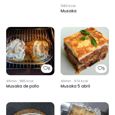
1980
kcal
Musaka
6
5
45min
·
985
kcal
40min
·
974
kcal
Musaka de pollo
Musaka 5 abril