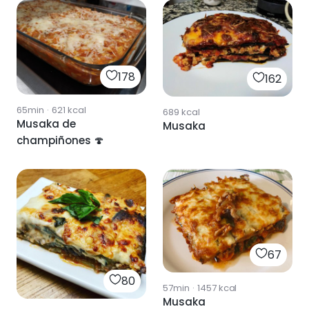
178
162
65min
·
621
kcal
689
kcal
Musaka de
Musaka
champiñones 🍄
67
80
57min
·
1457
kcal
Musaka