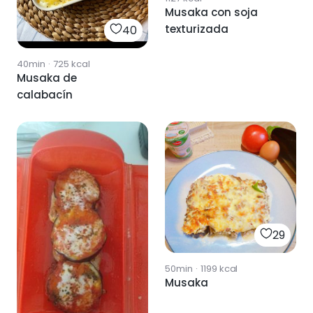
Musaka con soja
texturizada
40
40min
·
725
kcal
Musaka de
calabacín
29
50min
·
1199
kcal
Musaka