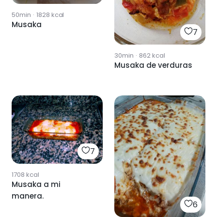
50min
·
1828
kcal
Musaka
7
30min
·
862
kcal
Musaka de verduras
7
1708
kcal
Musaka a mi
manera.
6