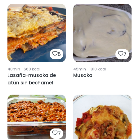
8
7
40min
·
660
kcal
45min
·
1810
kcal
Lasaña-musaka de
Musaka
atún sin bechamel
7