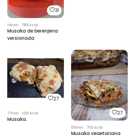
31
14min
·
788
kcal
Musaka de berenjena
versionada
27
27
77min
·
1251
kcal
Musaka.
55min
·
705
kcal
Musaka vegetariana