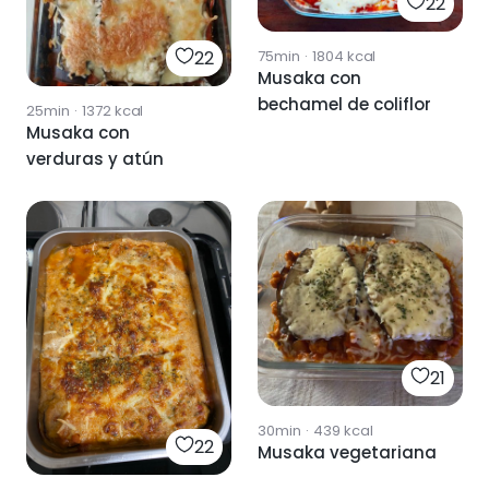
22
22
75min
·
1804
kcal
Musaka con
bechamel de coliflor
25min
·
1372
kcal
Musaka con
verduras y atún
21
30min
·
439
kcal
22
Musaka vegetariana