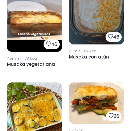
46
46
30min
·
62
kcal
Musaka con atún
45min
·
1173
kcal
Musaka vegetariana
36
1127
kcal