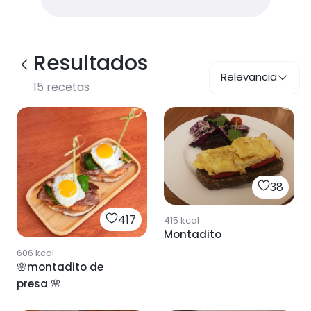
Resultados
Relevancia
15
recetas
38
417
415
kcal
Montadito
606
kcal
🌸montadito de
presa 🌸