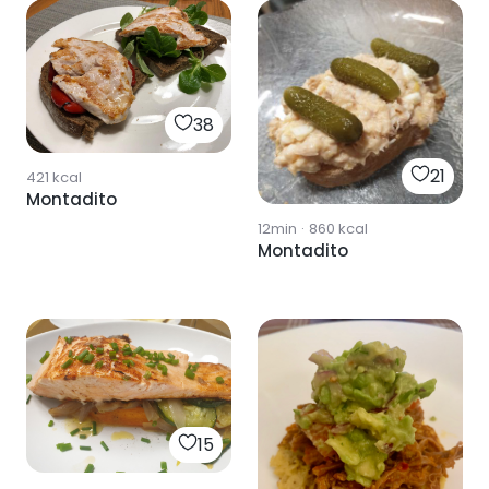
38
21
421
kcal
Montadito
12min
·
860
kcal
Montadito
15