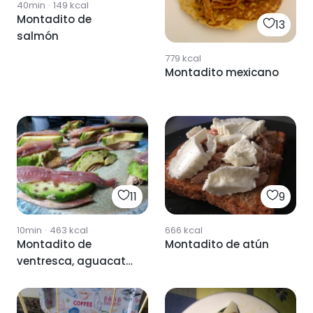
40min
·
149
kcal
Montadito de
13
salmón
779
kcal
Montadito mexicano
11
9
10min
·
463
kcal
666
kcal
Montadito de
Montadito de atún
ventresca, aguacate
y anchoa