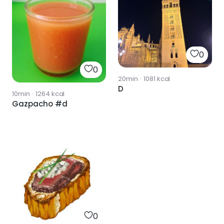
0
0
20min
·
1081
kcal
D
10min
·
1264
kcal
Gazpacho #d
0