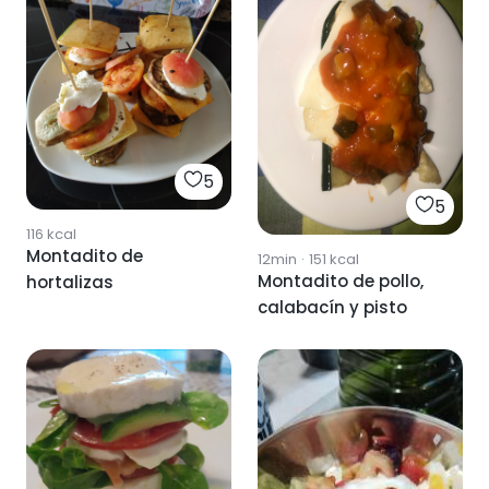
5
5
116
kcal
Montadito de
12min
·
151
kcal
Montadito de pollo,
hortalizas
calabacín y pisto