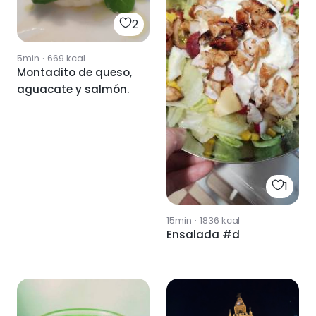
2
5min
·
669
kcal
Montadito de queso,
aguacate y salmón.
1
15min
·
1836
kcal
Ensalada #d