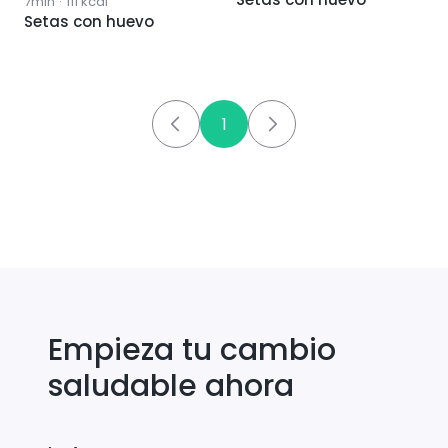
7min
·
111
kcal
Setas con huevo
1
Empieza tu cambio
saludable ahora