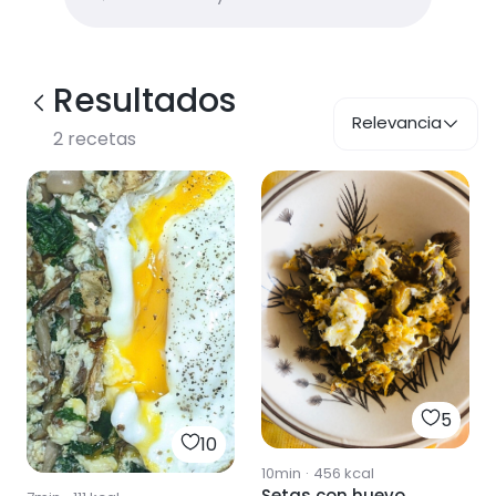
Resultados
Relevancia
2
recetas
5
10
10min
·
456
kcal
Setas con huevo