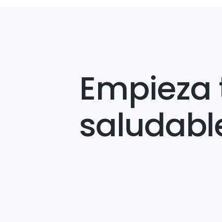
Empieza 
saludabl