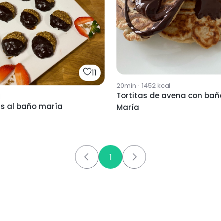
11
20min
·
1452
kcal
Tortitas de avena con bañ
l
as al baño maría
María
1