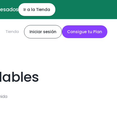
ocesados
Ir a la Tienda
S
Tienda
Iniciar sesión
Consigue tu Plan
dables
mida