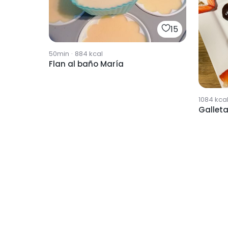
15
50min
·
884
kcal
Flan al baño María
1084
kca
Gallet