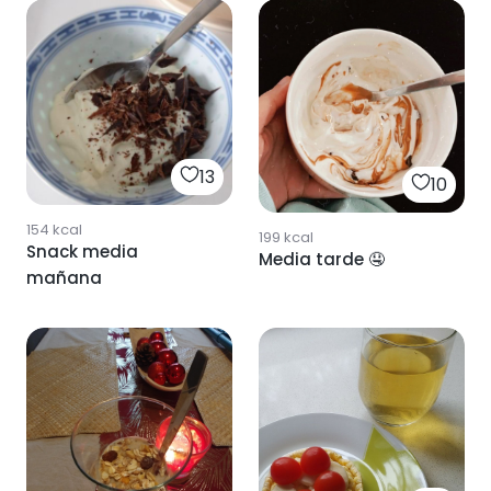
13
10
154
kcal
199
kcal
Snack media
Media tarde 🤤
mañana