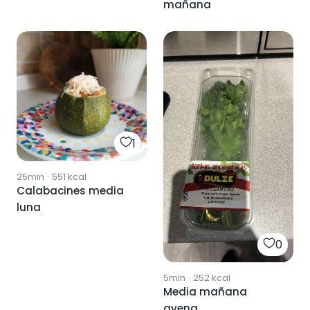
mañana
manzana
1
25min
·
551
kcal
Calabacines media
luna
0
5min
·
252
kcal
Media mañana
avena