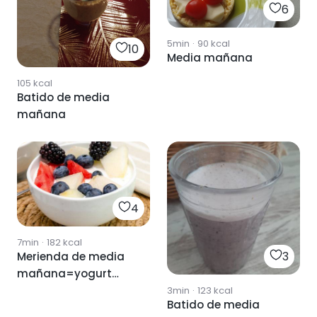
6
5min
·
90
kcal
10
Media mañana
105
kcal
Batido de media
mañana
4
7min
·
182
kcal
3
Merienda de media
mañana=yogurt
griego con moras ,
3min
·
123
kcal
Batido de media
arándanos,fresas y