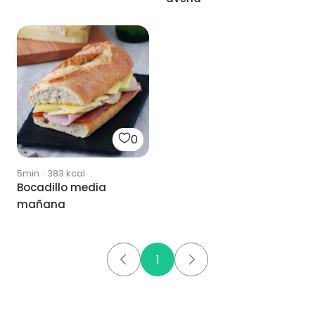
0
5min
·
383
kcal
Bocadillo media
mañana
1