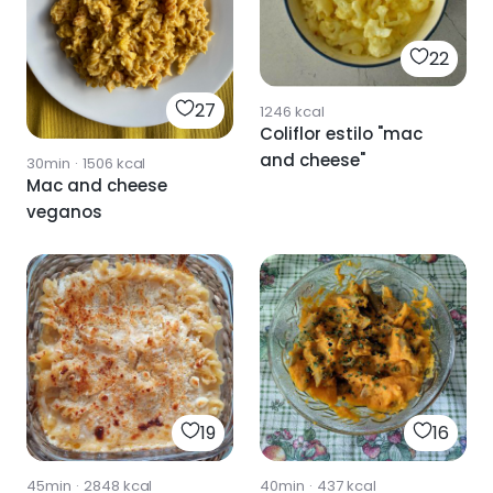
22
27
1246
kcal
Coliflor estilo "mac
and cheese"
30min
·
1506
kcal
Mac and cheese
veganos
19
16
45min
·
2848
kcal
40min
·
437
kcal