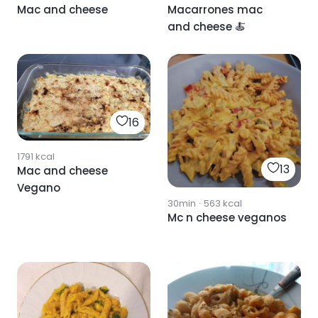
Mac and cheese
Macarrones mac
and cheese 🍝
16
1791
kcal
13
Mac and cheese
Vegano
30min
·
563
kcal
Mc n cheese veganos