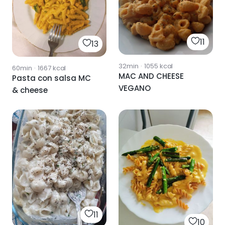
11
13
32min
·
1055
kcal
60min
·
1667
kcal
MAC AND CHEESE
Pasta con salsa MC
VEGANO
& cheese
11
10