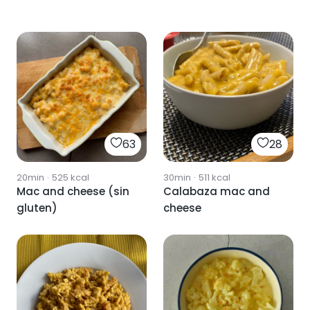
63
28
20min
·
525
kcal
30min
·
511
kcal
Mac and cheese (sin
Calabaza mac and
gluten)
cheese