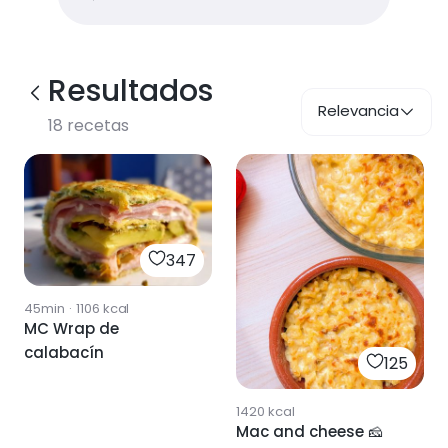
Resultados
Relevancia
18
recetas
347
45min
·
1106
kcal
MC Wrap de
calabacín
125
1420
kcal
Mac and cheese 🧀