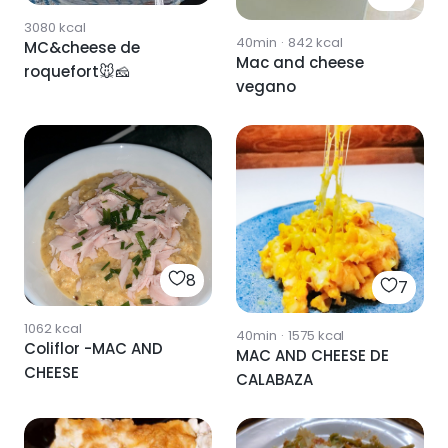
3080
kcal
40min
·
842
kcal
MC&cheese de
Mac and cheese
roquefort🐭🧀
vegano
8
7
1062
kcal
40min
·
1575
kcal
Coliflor -MAC AND
MAC AND CHEESE DE
CHEESE
CALABAZA