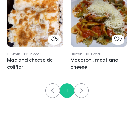
3
2
105min
·
1392
kcal
30min
·
1151
kcal
Mac and cheese de
Macaroni, meat and
coliflor
cheese
1