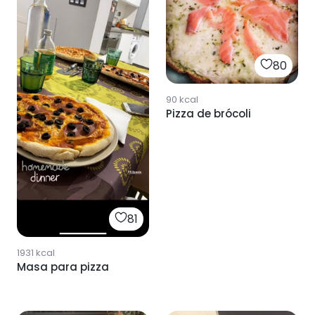
80
90
kcal
Pizza de brócoli
81
1931
kcal
Masa para pizza