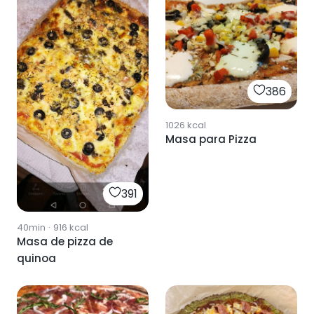
386
1026
kcal
Masa para Pizza
391
40min
·
916
kcal
Masa de pizza de
quinoa