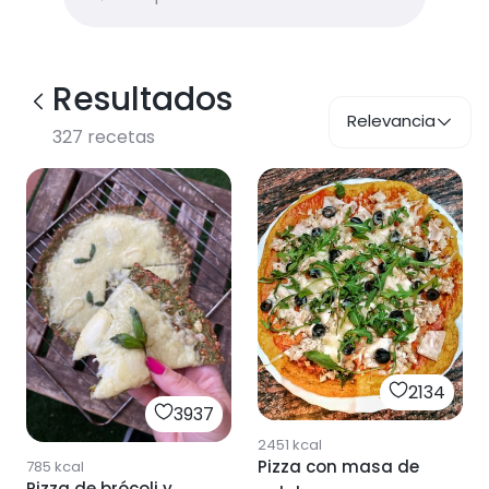
Resultados
Relevancia
327
recetas
2134
3937
2451
kcal
Pizza con masa de
785
kcal
Pizza de brócoli y