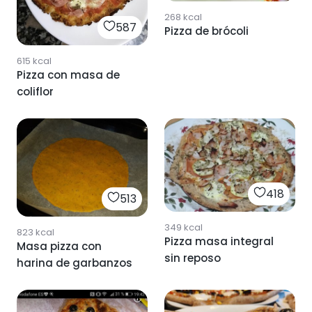
268
kcal
587
Pizza de brócoli
615
kcal
Pizza con masa de
coliflor
418
513
349
kcal
823
kcal
Pizza masa integral
Masa pizza con
sin reposo
harina de garbanzos