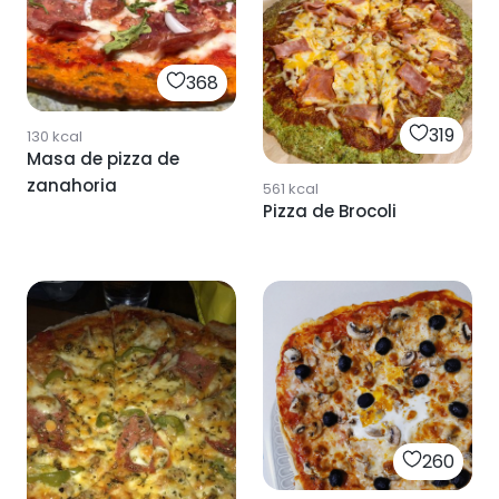
368
319
130
kcal
Masa de pizza de
zanahoria
561
kcal
Pizza de Brocoli
260