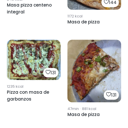
144
Masa pizza centeno
integral
1172
kcal
Masa de pizza
131
1235
kcal
Pizza con masa de
131
garbanzos
47min
·
881
kcal
Masa de pizza