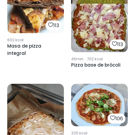
113
602
kcal
113
Masa de pizza
integral
45min
·
702
kcal
Pizza base de brócoli
106
325
kcal