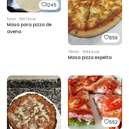
1245
5min
·
1567
kcal
Masa para pizza de
avena
859
79min
·
1584
kcal
Masa pizza espelta
552