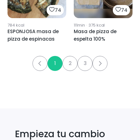
74
74
784
kcal
111min
·
375
kcal
ESPONJOSA masa de
Masa de pizza de
pizza de espinacas
espelta 100%
1
2
3
Empieza tu cambio