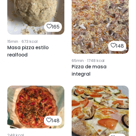
165
15min
·
673
kcal
148
Masa pizza estilo
realfood
65min
·
1748
kcal
Pizza de masa
integral
148
248
kcal