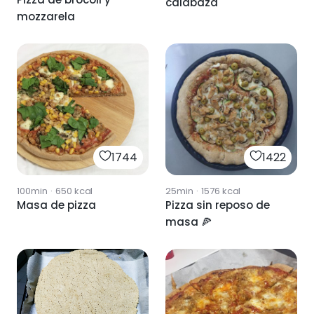
calabaza
mozzarela
1744
1422
100min
·
650
kcal
25min
·
1576
kcal
Masa de pizza
Pizza sin reposo de
masa 🍕