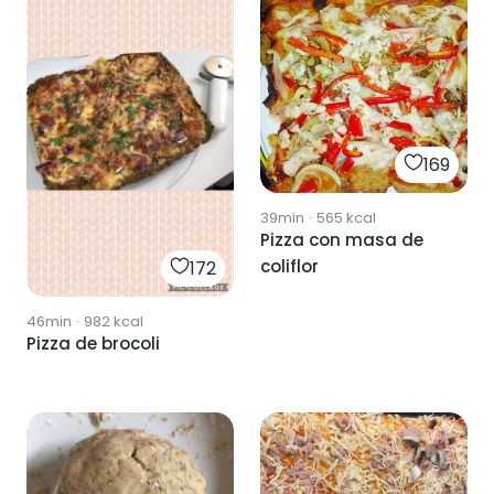
169
39min
·
565
kcal
Pizza con masa de
coliflor
172
46min
·
982
kcal
Pizza de brocoli