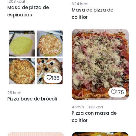
1208
kcal
624
kcal
Masa de pizza de
Masa de pizza de
espinacas
coliflor
186
175
25
kcal
Pizza base de brócoli
45min
·
1139
kcal
Pizza con masa de
coliflor