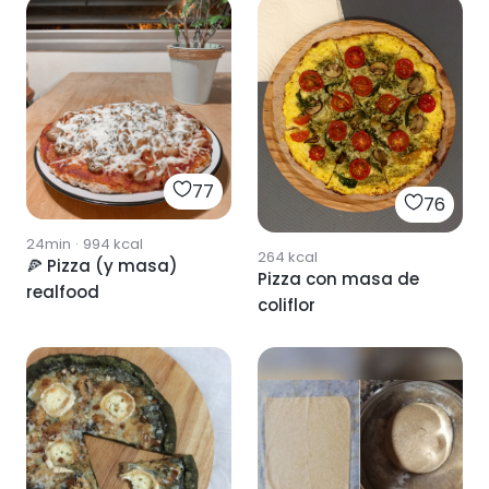
77
76
24min
·
994
kcal
264
kcal
🍕 Pizza (y masa)
Pizza con masa de
realfood
coliflor