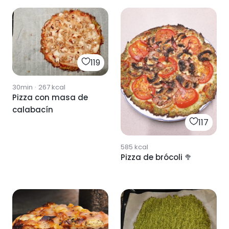
119
30min
·
267
kcal
Pizza con masa de
calabacín
117
585
kcal
Pizza de brócoli 🥦