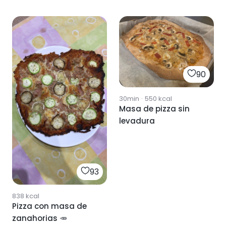
90
30min
·
550
kcal
Masa de pizza sin
levadura
93
838
kcal
Pizza con masa de
zanahorias 🥕