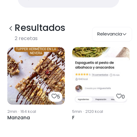
Resultados
Relevancia
2
recetas
5
0
2min
·
164
kcal
5min
·
2120
kcal
Manzana
F