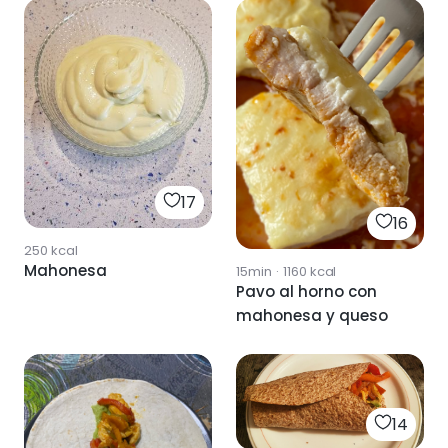
17
16
250
kcal
Mahonesa
15min
·
1160
kcal
Pavo al horno con
mahonesa y queso
14