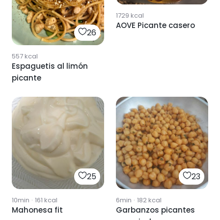
1729
kcal
AOVE Picante casero
26
557
kcal
Espaguetis al limón
picante
25
23
10min
·
161
kcal
6min
·
182
kcal
Mahonesa fit
Garbanzos picantes