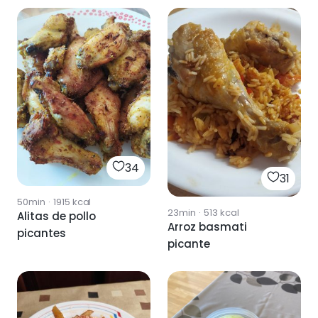
34
31
50min
·
1915
kcal
23min
·
513
kcal
Alitas de pollo
Arroz basmati
picantes
picante