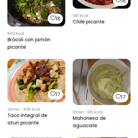
18
981
kcal
18
Chile picante
600
kcal
Brócoli con jamón
picante
17
17
25min
·
435
kcal
10min
·
915
kcal
Taco integral de
Mahonesa de
atun picante
aguacate