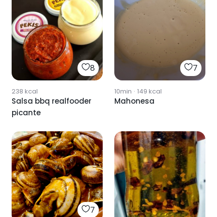
8
7
238
kcal
10min
·
149
kcal
Salsa bbq realfooder
Mahonesa
picante
7