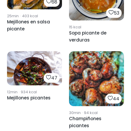
68
53
25min
·
403
kcal
Mejillones en salsa
15
kcal
picante
Sopa picante de
verduras
47
12min
·
934
kcal
Mejillones picantes
44
30min
·
94
kcal
Champiñones
picantes