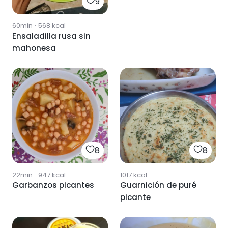
9
60min
·
568
kcal
Ensaladilla rusa sin
mahonesa
8
8
22min
·
947
kcal
1017
kcal
Garbanzos picantes
Guarnición de puré
picante