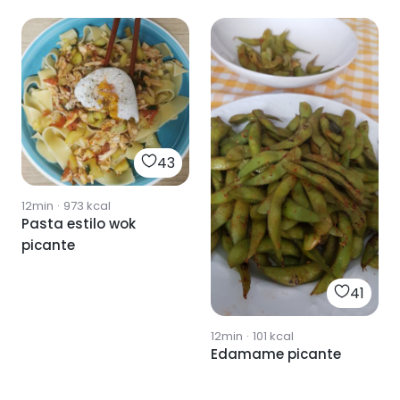
43
12min
·
973
kcal
Pasta estilo wok
picante
41
12min
·
101
kcal
Edamame picante