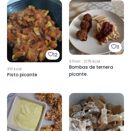
11
12
37min
·
2175
kcal
Bombas de ternera
310
kcal
picante.
Pisto picante