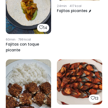
24min
·
417
kcal
Fajitas picantes 🌶
14
60min
·
799
kcal
Fajitas con toque
picante
13