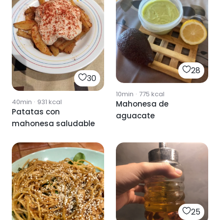
28
30
10min
·
775
kcal
40min
·
931
kcal
Mahonesa de
Patatas con
aguacate
mahonesa saludable
25