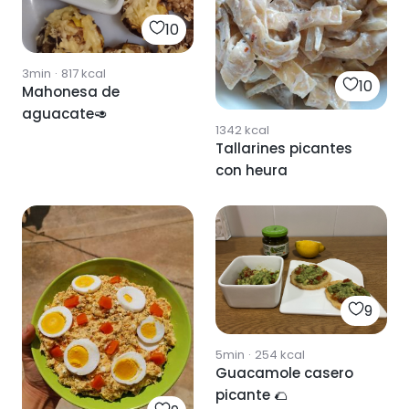
10
3min
·
817
kcal
10
Mahonesa de
aguacate🥑
1342
kcal
Tallarines picantes
con heura
9
5min
·
254
kcal
Guacamole casero
picante 🌮