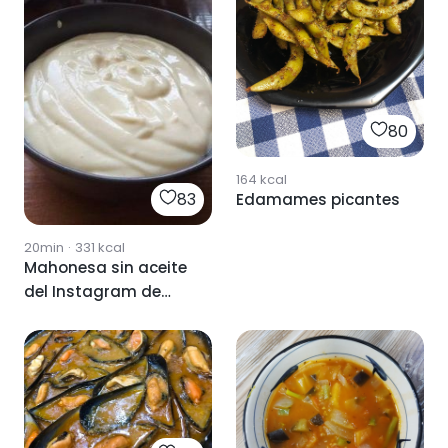
80
164
kcal
83
Edamames picantes
20min
·
331
kcal
Mahonesa sin aceite
del Instagram de
@dulcementenadia