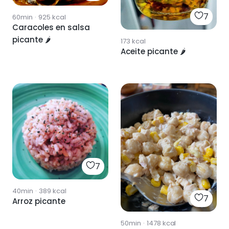
7
60min
·
925
kcal
Caracoles en salsa
picante 🌶
173
kcal
Aceite picante 🌶
7
40min
·
389
kcal
7
Arroz picante
50min
·
1478
kcal