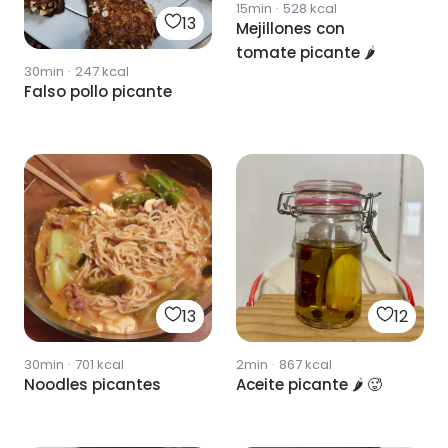
15min
·
528
kcal
13
Mejillones con
tomate picante 🌶
30min
·
247
kcal
Falso pollo picante
13
12
30min
·
701
kcal
2min
·
867
kcal
Noodles picantes
Aceite picante 🌶 🥵