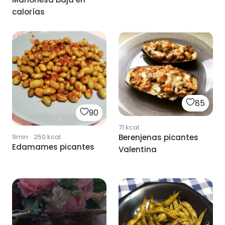
calorías
85
90
71
kcal
9min
·
250
kcal
Berenjenas picantes
Edamames picantes
Valentina