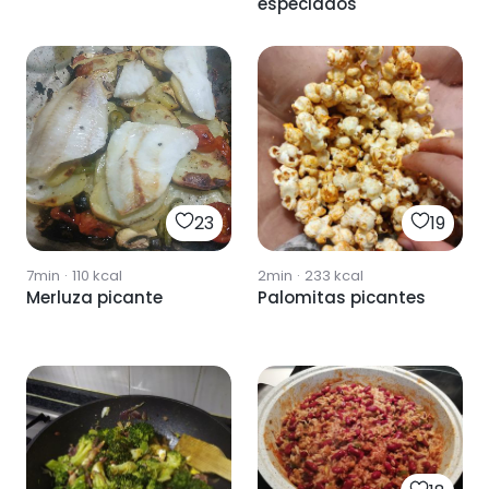
especiados
23
19
7min
·
110
kcal
2min
·
233
kcal
Merluza picante
Palomitas picantes