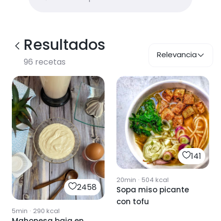
Resultados
Relevancia
96
recetas
141
20min
·
504
kcal
2458
Sopa miso picante
con tofu
5min
·
290
kcal
Mahonesa baja en