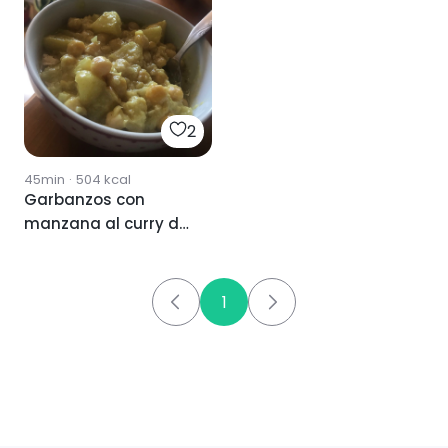
2
45min
·
504
kcal
Garbanzos con
manzana al curry de
coco
1