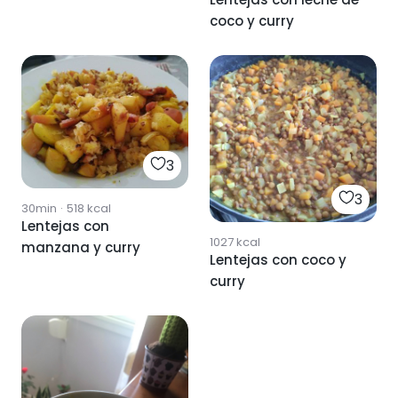
coco y curry
3
3
30min
·
518
kcal
Lentejas con
1027
kcal
manzana y curry
Lentejas con coco y
curry