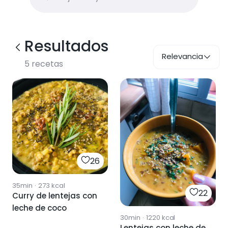
Resultados
Relevancia
5
recetas
26
35min
·
273
kcal
22
Curry de lentejas con
leche de coco
30min
·
1220
kcal
Lentejas con leche de