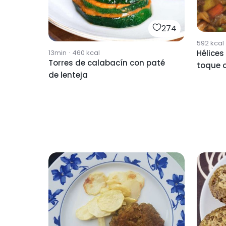
274
592
kcal
Hélices
13min
·
460
kcal
Torres de calabacín con paté
toque o
de lenteja