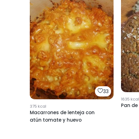
33
1635
kcal
Pan de 
375
kcal
Macarrones de lenteja con
atún tomate y huevo