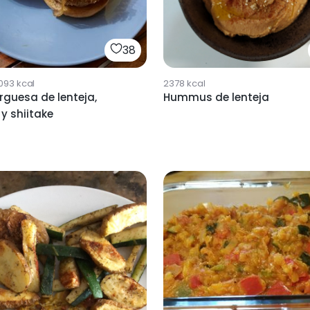
38
093
kcal
2378
kcal
guesa de lenteja,
Hummus de lenteja
y shiitake