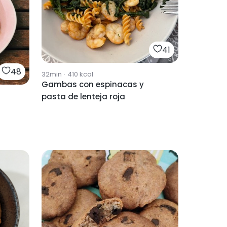
41
48
32min
·
410
kcal
Gambas con espinacas y
pasta de lenteja roja