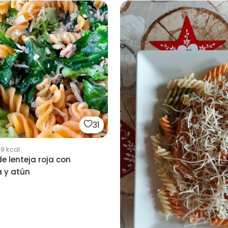
31
19
kcal
e lenteja roja con
a y atún