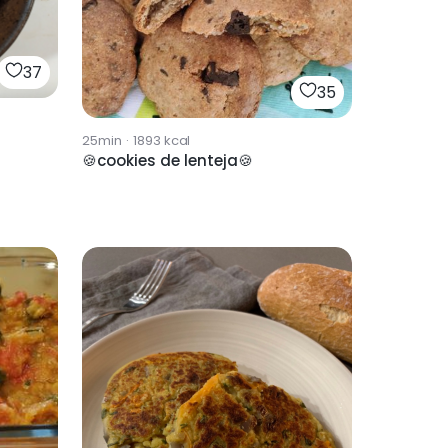
37
35
25min
·
1893
kcal
🍪cookies de lenteja🍪