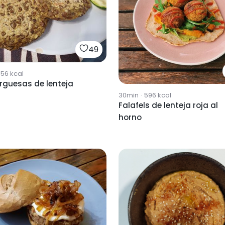
49
356
kcal
guesas de lenteja
30min
·
596
kcal
Falafels de lenteja roja al
horno