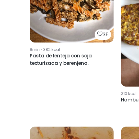
35
8min
·
382
kcal
Pasta de lenteja con soja
texturizada y berenjena.
310
kcal
Hambur