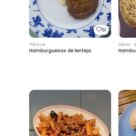
51
706
kcal
20min
·
Hamburguesas de lenteja
Hambur