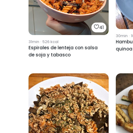
41
30min
·
1
Hambur
31min
·
526
kcal
Espirales de lenteja con salsa
quinoa 
de soja y tabasco