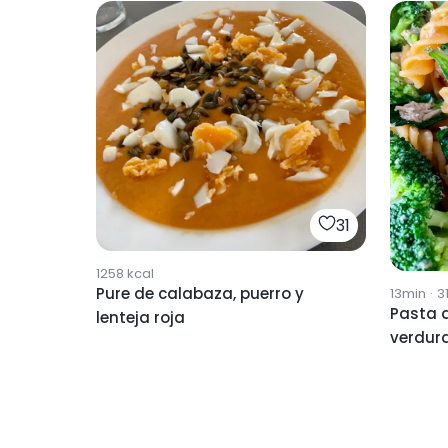
31
1258
kcal
Pure de calabaza, puerro y
13min
·
3
Pasta d
lenteja roja
verdur