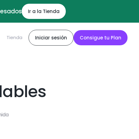
ocesados
Ir a la Tienda
S
Tienda
Iniciar sesión
Consigue tu Plan
dables
mida