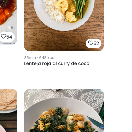
54
52
35min
·
648
kcal
Lenteja roja al curry de coco