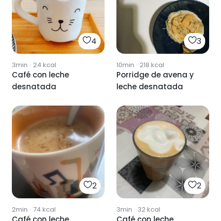
4
3
3min
·
24
kcal
10min
·
218
kcal
Café con leche
Porridge de avena y
desnatada
leche desnatada
2
2
2min
·
74
kcal
3min
·
32
kcal
Café con leche
Café con leche