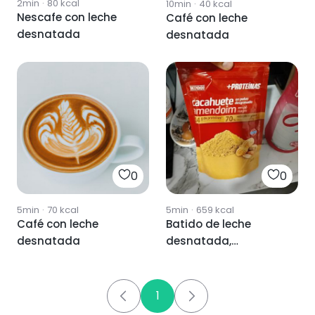
2min
·
80
kcal
10min
·
40
kcal
Nescafe con leche
Café con leche
desnatada
desnatada
0
0
5min
·
70
kcal
5min
·
659
kcal
Café con leche
Batido de leche
desnatada
desnatada,
cacahuetes y harina
arroz
1