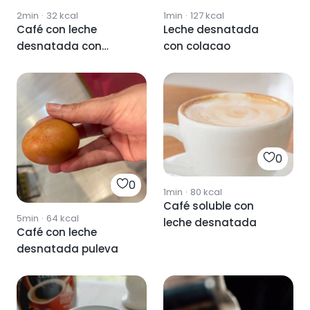
2min
·
32
kcal
1min
·
127
kcal
Café con leche
Leche desnatada
desnatada con
con colacao
edulcorante stevia
0
0
1min
·
80
kcal
Café soluble con
5min
·
64
kcal
leche desnatada
Café con leche
desnatada puleva