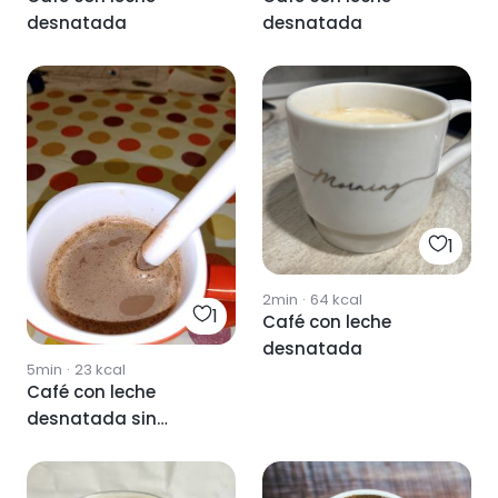
desnatada
desnatada
1
2min
·
64
kcal
1
Café con leche
desnatada
5min
·
23
kcal
Café con leche
desnatada sin
lactosa y canela