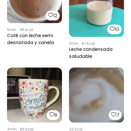
12
10
5min
·
115
kcal
Café con leche semi
desnatada y canela
3min
·
97
kcal
Leche condensada
saludable
8
7
4min
·
86
kcal
32
kcal