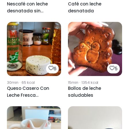
Nescafé con leche
Café con leche
desnatada sin
desnatada
lactosa
6
5
30min
·
65
kcal
15min
·
1354
kcal
Queso Casero Con
Bollos de leche
Leche Fresca
saludables
Desnatada