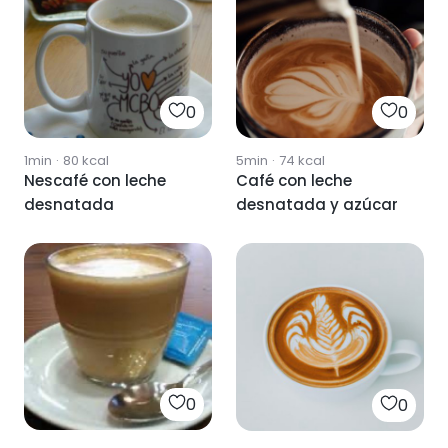
0
0
1min
·
80
kcal
5min
·
74
kcal
Nescafé con leche
Café con leche
desnatada
desnatada y azúcar
0
0