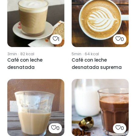
1
0
3min
·
82
kcal
5min
·
64
kcal
Café con leche
Café con leche
desnatada
desnatada suprema
0
0