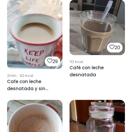
20
29
113
kcal
Café con leche
desnatada
2min
·
92
kcal
Cafe con leche
desnatada y sin
lactosa