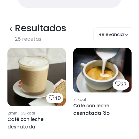
Resultados
Relevancia
28
recetas
37
40
71
kcal
Cafe con leche
desnatada Rio
2min
·
55
kcal
Café con leche
desnatada