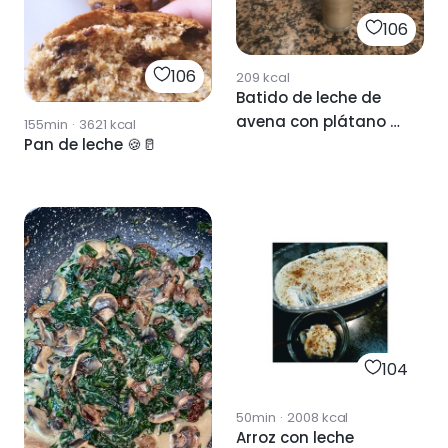
106
106
209
kcal
Batido de leche de
avena con plátano y
155min
·
3621
kcal
Pan de leche 🍪🥛
avena
104
50min
·
2008
kcal
Arroz con leche