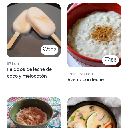
202
186
67
kcal
Helados de leche de
11min
·
517
kcal
coco y melocotón
Avena con leche