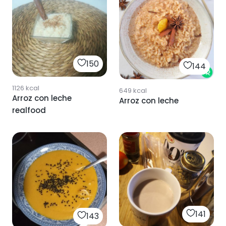
150
144
1126
kcal
649
kcal
Arroz con leche
Arroz con leche
realfood
141
143