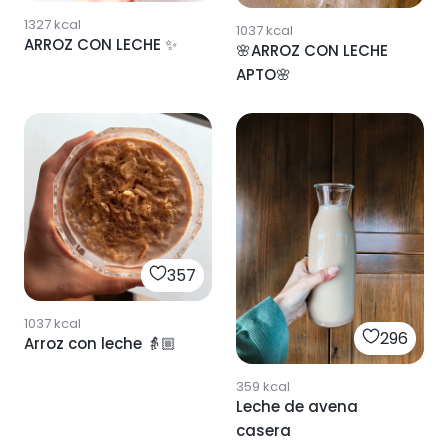
1327
kcal
1037
kcal
ARROZ CON LECHE ✨
🌸ARROZ CON LECHE
APTO🌸
357
1037
kcal
296
Arroz con leche 👵🏼
359
kcal
Leche de avena
casera