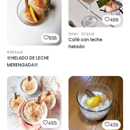
489
5min
·
32
kcal
938
Café con leche
helado
639
kcal
🌸HELADO DE LECHE
MERENGADA🌸
455
435