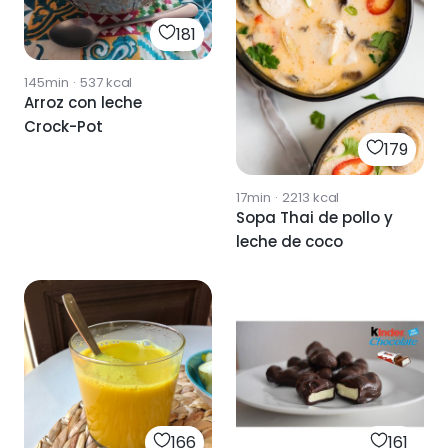
181
145min
·
537
kcal
Arroz con leche
Crock-Pot
179
17min
·
2213
kcal
Sopa Thai de pollo y
leche de coco
166
161