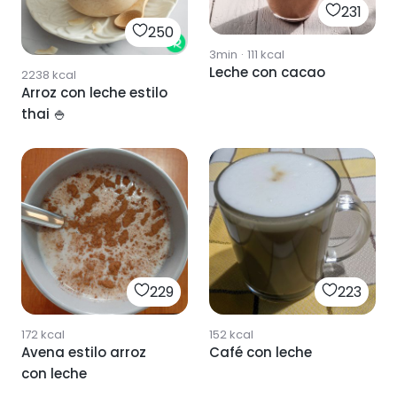
231
250
3min
·
111
kcal
Leche con cacao
2238
kcal
Arroz con leche estilo
thai 🍚
229
223
172
kcal
152
kcal
Avena estilo arroz
Café con leche
con leche