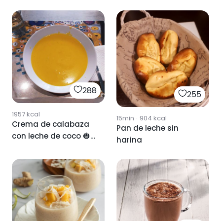
288
255
1957
kcal
15min
·
904
kcal
Crema de calabaza
Pan de leche sin
con leche de coco 🎃
harina
🥥