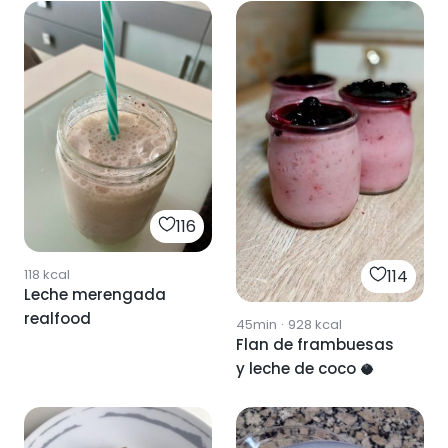
116
118
kcal
114
Leche merengada
realfood
45min
·
928
kcal
Flan de frambuesas
y leche de coco 🥥