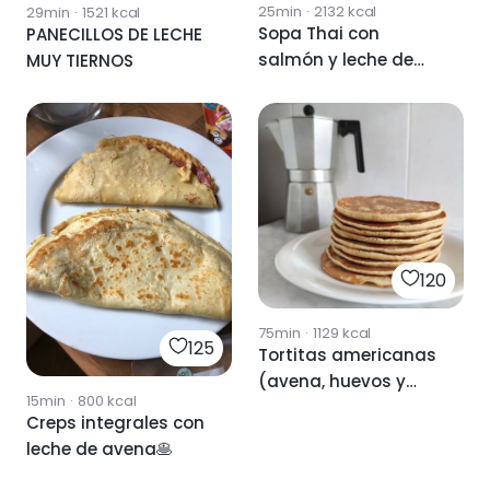
25min
·
2132
kcal
29min
·
1521
kcal
Sopa Thai con
PANECILLOS DE LECHE
salmón y leche de
MUY TIERNOS
coco
120
75min
·
1129
kcal
125
Tortitas americanas
(avena, huevos y
15min
·
800
kcal
leche)
Creps integrales con
leche de avena🥞