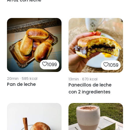
1099
1059
20min
·
585
kcal
13min
·
670
kcal
Pan de leche
Panecillos de leche
con 2 ingredientes