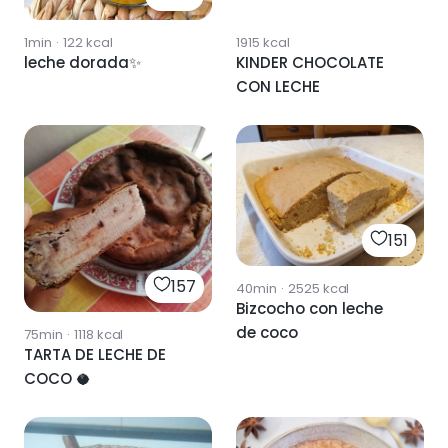
1min
·
122
kcal
1915
kcal
leche dorada✨
KINDER CHOCOLATE
CON LECHE
151
157
40min
·
2525
kcal
Bizcocho con leche
de coco
75min
·
1118
kcal
TARTA DE LECHE DE
COCO 🥥