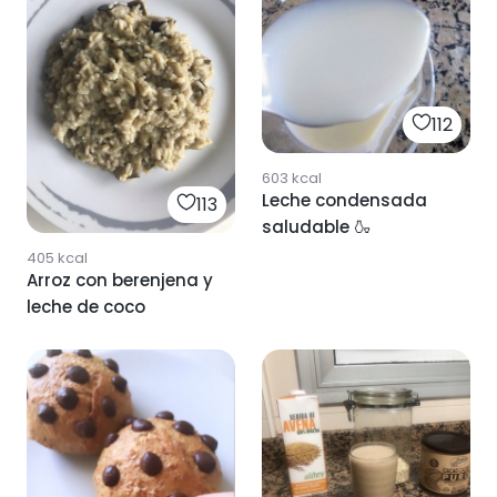
112
603
kcal
Leche condensada
113
saludable 🍶
405
kcal
Arroz con berenjena y
leche de coco