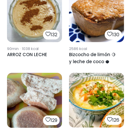
132
130
90min
·
1038
kcal
2586
kcal
ARROZ CON LECHE
Bizcocho de limón 🍋
y leche de coco 🥥
126
129