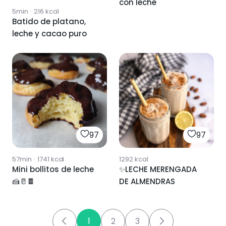
con leche
5min
·
216
kcal
Batido de platano,
leche y cacao puro
97
97
57min
·
1741
kcal
1292
kcal
Mini bollitos de leche
✨LECHE MERENGADA
🍰🥛🍫
DE ALMENDRAS
1
2
3