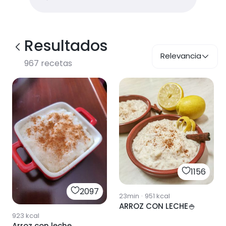
Resultados
Relevancia
967
recetas
1156
2097
23min
·
951
kcal
ARROZ CON LECHE🍚
923
kcal
Arroz con leche