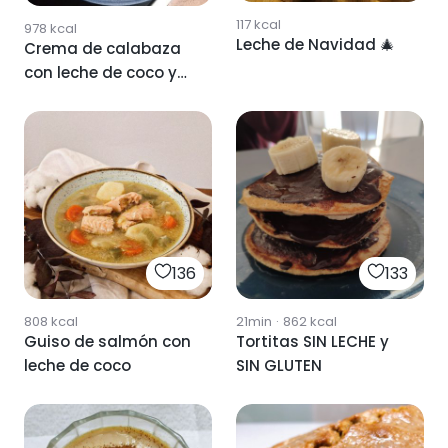
117
kcal
978
kcal
Leche de Navidad 🎄
Crema de calabaza
con leche de coco y
curri
136
133
808
kcal
21min
·
862
kcal
Guiso de salmón con
Tortitas SIN LECHE y
leche de coco
SIN GLUTEN