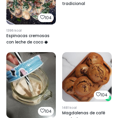
tradicional
104
1396
kcal
Espinacas cremosas
con leche de coco 🥥
104
1481
kcal
104
Magdalenas de café