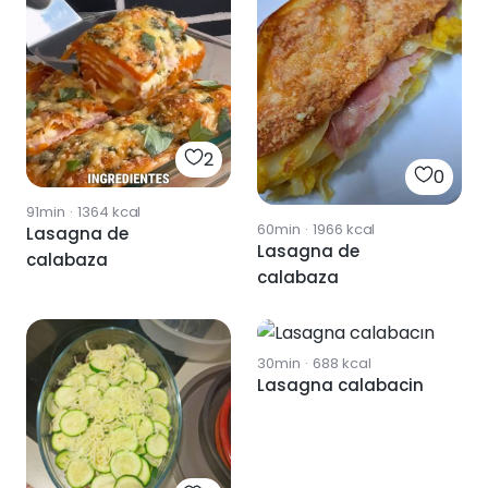
2
0
91min
·
1364
kcal
60min
·
1966
kcal
Lasagna de
Lasagna de
calabaza
calabaza
0
30min
·
688
kcal
Lasagna calabacin