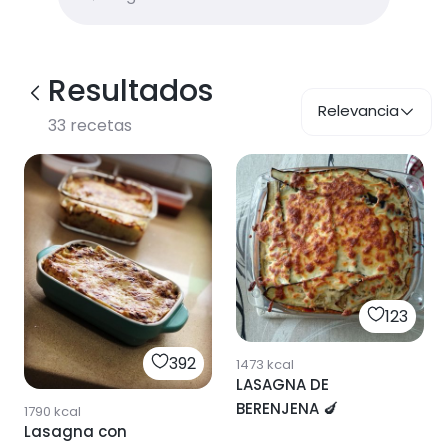
Resultados
Relevancia
33
recetas
123
392
1473
kcal
LASAGNA DE
BERENJENA 🍆
1790
kcal
Lasagna con