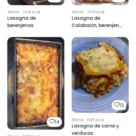
45min
·
1376
kcal
45min
·
1375
kcal
Lasagna de
Lasagna de
berenjenas
Calabacin, berenjena
y pollo
13
65min
·
845
kcal
14
Lasagna de carne y
verduras