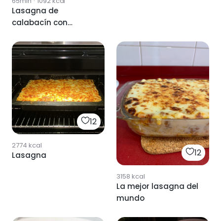
65min
·
1092
kcal
Lasagna de
calabacín con
verduras y carne
12
2774
kcal
12
Lasagna
3158
kcal
La mejor lasagna del
mundo