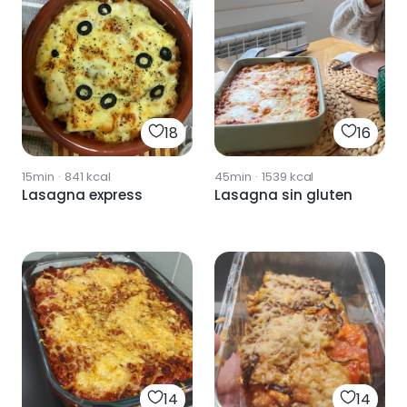
18
16
15min
·
841
kcal
45min
·
1539
kcal
Lasagna express
Lasagna sin gluten
14
14