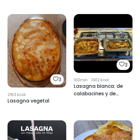
3
3
100min
·
3912
kcal
Lasagna bianca: de
calabacines y de
2163
kcal
Lasagna vegetal
alcachofas