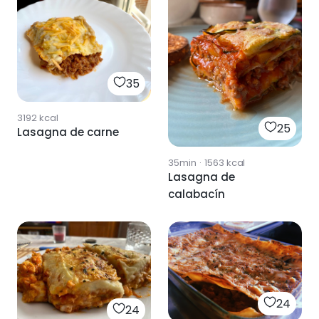
35
3192
kcal
25
Lasagna de carne
35min
·
1563
kcal
Lasagna de
calabacín
24
24