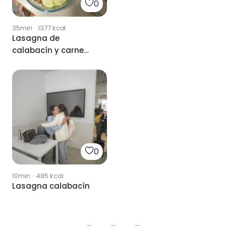
0
35min
·
1377
kcal
Lasagna de
calabacín y carne
picada
0
10min
·
485
kcal
Lasagna calabacín