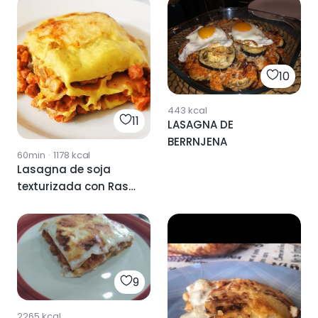
10
443
kcal
11
LASAGNA DE
BERRNJENA
60min
·
1178
kcal
Lasagna de soja
texturizada con Ras-
el hanout
9
2265
kcal