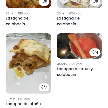
8
8
30min
·
515
kcal
20min
·
674
kcal
Lasagna de
Lasagna de
calabacín
calabacín
4
45min
·
829
kcal
Lasagna de atún y
calabacín
7
70min
·
1313
kcal
Lasagna de otoño