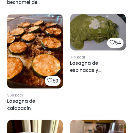
bechamel de
calabacín.
54
714
kcal
Lasagna de
espinacas y
calabacín
59
369
kcal
Lasagna de
calabacín