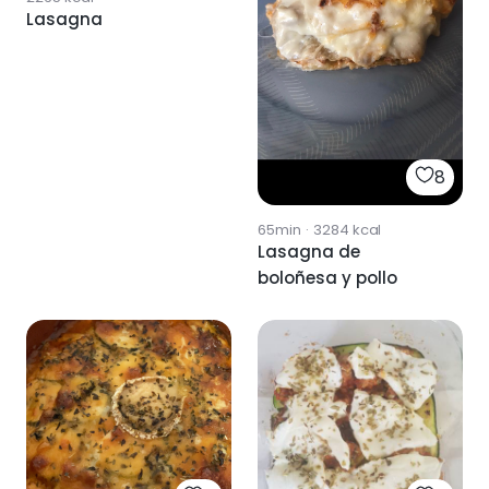
Lasagna
8
65min
·
3284
kcal
Lasagna de
boloñesa y pollo