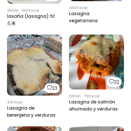
4303
kcal
35min
·
1004
kcal
Lasagna
lasaña (lasagna) fit
vegetariana
💪🏽
22
23
60min
·
730
kcal
Lasagna de salmón
431
kcal
Lasagna de
ahumado y verduras
berenjena y verduras