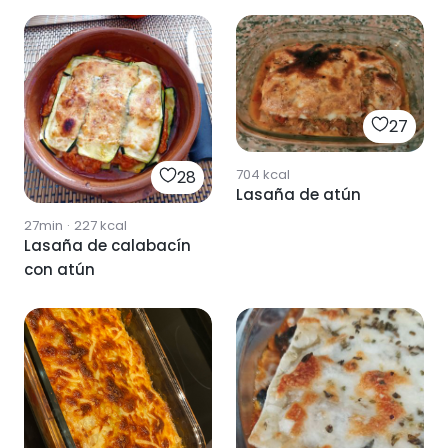
27
704
kcal
28
Lasaña de atún
27min
·
227
kcal
Lasaña de calabacín
con atún