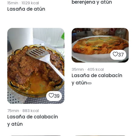
berenjena y atún
15min
·
1029
kcal
Lasaña de atún
37
35min
·
405
kcal
Lasaña de calabacín
y atún🥒
39
75min
·
883
kcal
Lasaña de calabacín
y atún