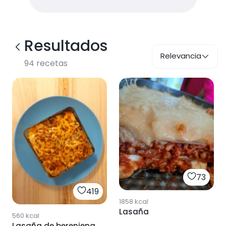
Resultados
Relevancia
94
recetas
73
419
1858
kcal
Lasaña
560
kcal
Lasaña de berenjena