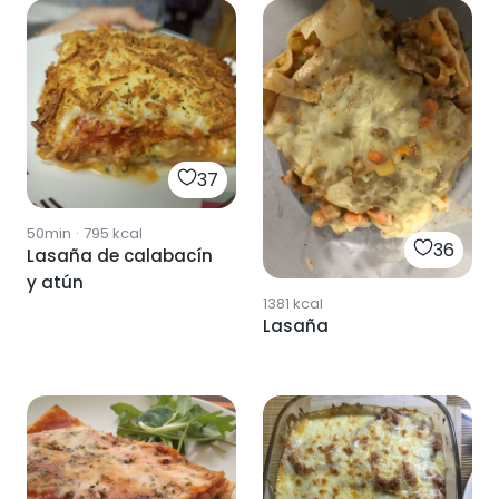
37
50min
·
795
kcal
36
Lasaña de calabacín
y atún
1381
kcal
Lasaña