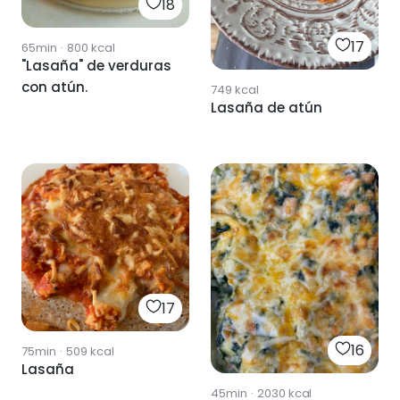
18
17
65min
·
800
kcal
"Lasaña" de verduras
con atún.
749
kcal
Lasaña de atún
17
16
75min
·
509
kcal
Lasaña
45min
·
2030
kcal