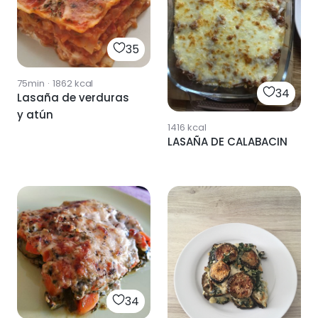
35
75min
·
1862
kcal
34
Lasaña de verduras
y atún
1416
kcal
LASAÑA DE CALABACIN
34