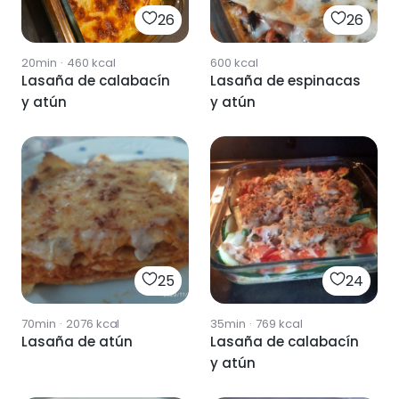
26
26
20min
·
460
kcal
600
kcal
Lasaña de calabacín
Lasaña de espinacas
y atún
y atún
25
24
70min
·
2076
kcal
35min
·
769
kcal
Lasaña de atún
Lasaña de calabacín
y atún