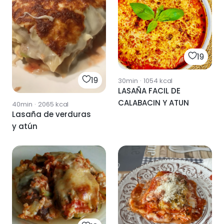
19
19
30min
·
1054
kcal
LASAÑA FACIL DE
CALABACIN Y ATUN
40min
·
2065
kcal
Lasaña de verduras
y atún