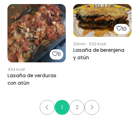
10
20min
·
532
kcal
Lasaña de berenjena
11
y atún
434
kcal
Lasaña de verduras
con atún
1
2