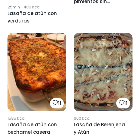
pimientos sin
25min
·
406
kcal
bechamel
Lasaña de atún con
verduras
11
11
1585
kcal
660
kcal
Lasaña de atún con
Lasaña de Berenjena
bechamel casera
y Atún