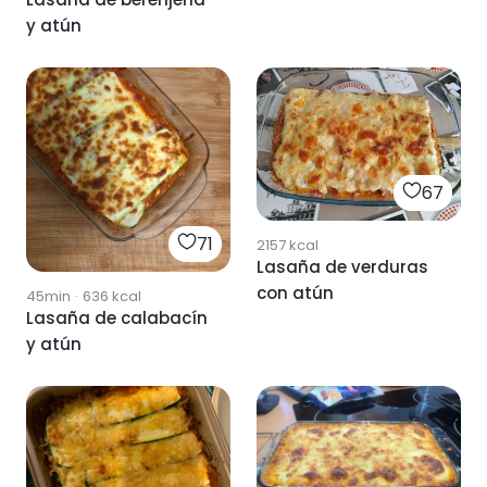
y atún
67
71
2157
kcal
Lasaña de verduras
con atún
45min
·
636
kcal
Lasaña de calabacín
y atún