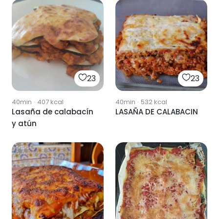
23
23
40min
·
407
kcal
40min
·
532
kcal
Lasaña de calabacín
LASAÑA DE CALABACIN
y atún