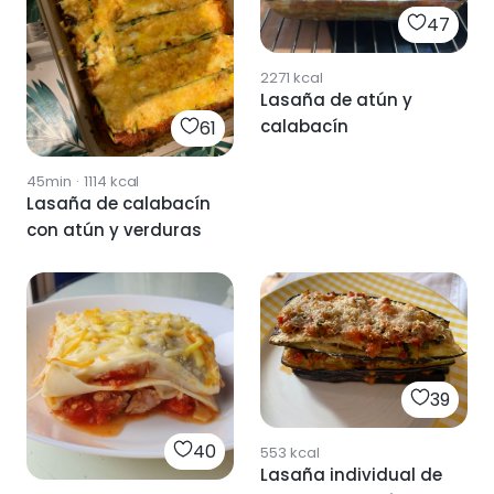
47
2271
kcal
Lasaña de atún y
calabacín
61
45min
·
1114
kcal
Lasaña de calabacín
con atún y verduras
39
40
553
kcal
Lasaña individual de