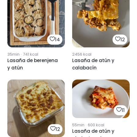
14
12
35min
·
741
kcal
2456
kcal
Lasaña de berenjena
Lasaña de atún y
y atún
calabacín
11
55min
·
600
kcal
12
Lasaña de atún y