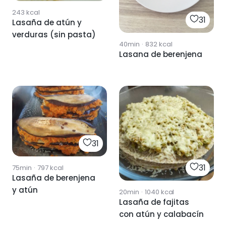
243
kcal
31
Lasaña de atún y
verduras (sin pasta)
40min
·
832
kcal
Lasana de berenjena
31
31
75min
·
797
kcal
Lasaña de berenjena
y atún
20min
·
1040
kcal
Lasaña de fajitas
con atún y calabacín