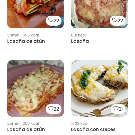
22
22
30min
·
555
kcal
631
kcal
Lasaña de atún
Lasaña
22
21
25min
·
250
kcal
1608
kcal
Lasaña de atún
Lasaña con crepes